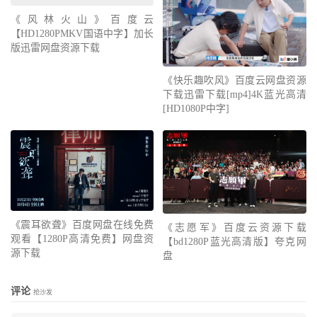
《风林火山》百度云
【HD1280PMKV国语中字】加长
版迅雷网盘资源下载
《快乐趣吹风》百度云网盘资源
下载迅雷下载[mp4]4K蓝光高清
[HD1080P中字]
《震耳欲聋》百度网盘在线免费
《志愿军》百度云资源下载
观看【1280P高清免费】网盘资
【bd1280P蓝光高清版】夸克网
源下载
盘
评论
抢沙发