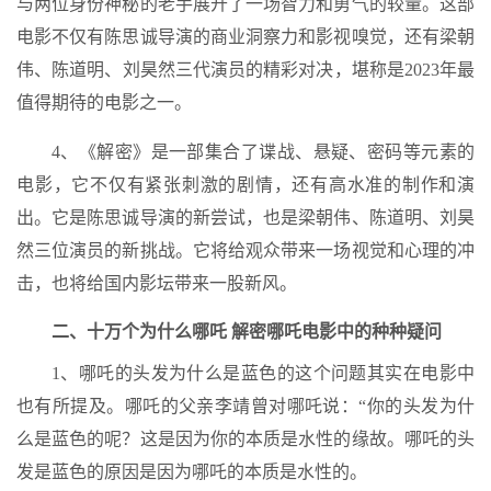
与两位身份神秘的老手展开了一场智力和勇气的较量。这部
电影不仅有陈思诚导演的商业洞察力和影视嗅觉，还有梁朝
伟、陈道明、刘昊然三代演员的精彩对决，堪称是2023年最
值得期待的电影之一。
4、《解密》是一部集合了谍战、悬疑、密码等元素的
电影，它不仅有紧张刺激的剧情，还有高水准的制作和演
出。它是陈思诚导演的新尝试，也是梁朝伟、陈道明、刘昊
然三位演员的新挑战。它将给观众带来一场视觉和心理的冲
击，也将给国内影坛带来一股新风。
二、十万个为什么哪吒 解密哪吒电影中的种种疑问
1、哪吒的头发为什么是蓝色的这个问题其实在电影中
也有所提及。哪吒的父亲李靖曾对哪吒说：“你的头发为什
么是蓝色的呢？这是因为你的本质是水性的缘故。哪吒的头
发是蓝色的原因是因为哪吒的本质是水性的。