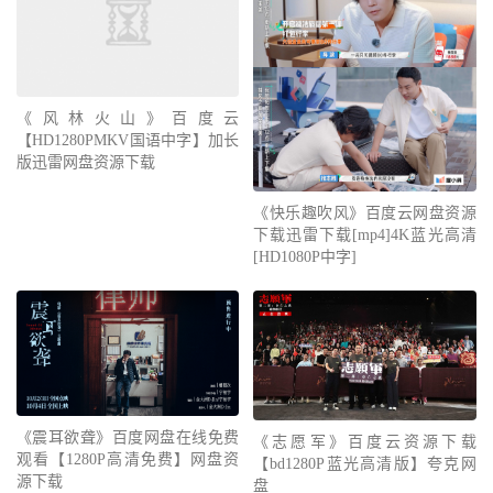
《风林火山》百度云
【HD1280PMKV国语中字】加长
版迅雷网盘资源下载
《快乐趣吹风》百度云网盘资源
下载迅雷下载[mp4]4K蓝光高清
[HD1080P中字]
《震耳欲聋》百度网盘在线免费
《志愿军》百度云资源下载
观看【1280P高清免费】网盘资
【bd1280P蓝光高清版】夸克网
源下载
盘