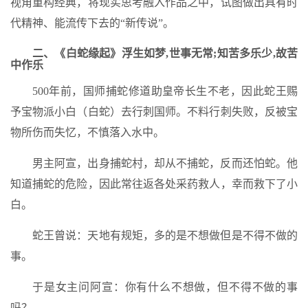
视角重构经典，将现实思考融入作品之中，试图做出具有时
代精神、能流传下去的“新传说”。
二、《白蛇缘起》浮生如梦,世事无常;知苦多乐少,故苦
中作乐
500年前，国师捕蛇修道助皇帝长生不老，因此蛇王赐
予宝物派小白（白蛇）去行刺国师。不料行刺失败，反被宝
物所伤而失忆，不慎落入水中。
男主阿宣，出身捕蛇村，却从不捕蛇，反而还怕蛇。他
知道捕蛇的危险，因此常往返各处采药救人，幸而救下了小
白。
蛇王曾说：天地有规矩，多的是不想做但是不得不做的
事。
于是女主问阿宣：你有什么不想做，但不得不做的事
吗？