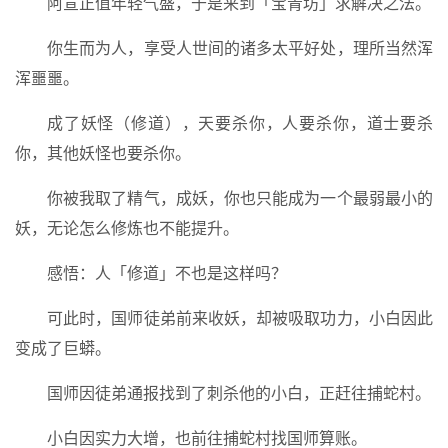
阿宣正值年轻气盛，于是来到「宝青坊」求解决之法。
你生而为人，享受人世间的诸多太平好处，理所当然浑
浑噩噩。
成了妖怪（修道），天要杀你，人要杀你，道士要杀
你，其他妖怪也要杀你。
你被我取了精气，成妖，你也只能成为一个最弱最小的
妖，无论怎么修炼也不能提升。
感悟：人「修道」不也是这样吗？
可此时，国师徒弟前来收妖，却被吸取功力，小白因此
变成了巨蟒。
国师因徒弟通报找到了刺杀他的小白，正赶往捕蛇村。
小白因实力大增，也前往捕蛇村找国师算账。