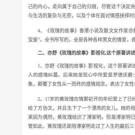
己的内心，走向属于自己的归宿，尽管这个决定
与生活的复杂与无奈，以及个体在面对情感抉择时
4、《玫瑰的故事》香港小说及散文女作家亦舒
宝鉴”，全书所写的，全是各种各样男女的情爱，
二、亦舒《玫瑰的故事》影视化,这个原著讲
1、亦舒《玫瑰的故事》影视化，这个原著讲
人的感情纠葛。后来她发现心中所爱是罗德庆爵
象，颠覆了女性从一而终的感情观念，表达了女性
2、17岁的黄玫瑰在情窦初开的年纪爱上了
给了方协文，并且生下了一个漂亮的女儿。她的
来因为偶然，黄玫瑰结识了溥家明，但是溥家明
管如此，黄玫瑰还是陪溥家明走过了人生的最后三