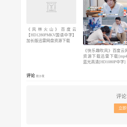
《风林火山》百度云
【HD1280PMKV国语中字】
加长版迅雷网盘资源下载
《快乐趣吹风》百度云
资源下载迅雷下载[mp4]
蓝光高清[HD1080P中字]
评论
抢沙发
评论
立即