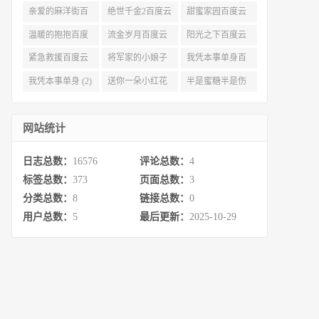
资源 (3)
亲爱的麻洋街百
绝世千金2百度云
甜蜜家园百度云
度云资源 (3)
(3)
(3)
温暖的抱抱百度
流金岁月百度云
阳光之下百度云
云 (3)
完整网盘 (3)
(3)
紧急救援百度云
将军家的小娘子
我凭本事单身百
资源 (2)
百度云 (2)
度云资源 (2)
我凭本事单身 (2)
送你一朵小红花
半是蜜糖半是伤
百度云 (2)
百度云资源 (2)
网站统计
日志总数：
16576
评论总数：
4
标签总数：
373
页面总数：
3
分类总数：
8
链接总数：
0
用户总数：
5
最后更新：
2025-10-29