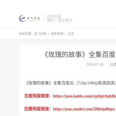
欢迎光临
我们一直在努力
当前位置：
会飞的鱼
>
电影资源
>
正文
《玫瑰的故事》全集百度云（
2024-07-28
分
《玫瑰的故事》全集百度云（720p/1080p高清国
百度网盘链接
：
https://pan.baidu.com/s/gsbgvbgh
迅雷网盘链接
：
https://pan.xunlei.com/59864p8hgw