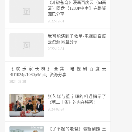
《斗破苍穹》漫画百度云（hd高
清）网盘【1280P中字】完整资
源已分享
2022-12-31
我可能遇到了救星-电视剧百度
云资源 网盘分享
2022-12-31
《欢乐家长群》全集-电视剧百度云
BD1024p/1080p/Mp4」资源分享
2024-02-20
张艺谋与董宇辉的相遇揭示了
《第二十条》的内在秘密！
2024-02-24
《了不起的老爸》曝新剧照 王