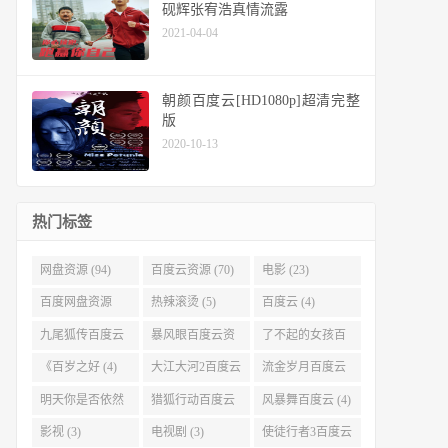
砚辉张宥浩真情流露
2021-04-04
朝颜百度云[HD1080p]超清完整
版
2020-10-13
热门标签
网盘资源 (94)
百度云资源 (70)
电影 (23)
百度网盘资源
热辣滚烫 (5)
百度云 (4)
(11)
九尾狐传百度云
暴风眼百度云资
了不起的女孩百
(4)
源 (4)
度云 (4)
《百岁之好 (4)
大江大河2百度云
流金岁月百度云
(4)
(4)
明天你是否依然
猎狐行动百度云
风暴舞百度云 (4)
爱我百度云 (4)
(4)
影视 (3)
电视剧 (3)
使徒行者3百度云