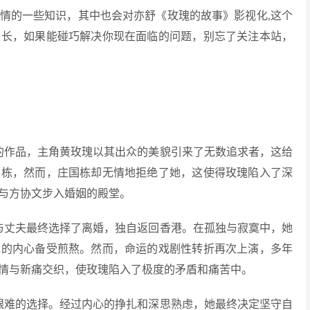
情的一些知识，其中也会对亦舒《玫瑰的故事》影视化,这个
偏长，如果能碰巧解决你现在面临的问题，别忘了关注本站，
的作品，主角黄玫瑰以其出众的美貌引来了无数追求者，这给
国栋，然而，庄国栋却无情地拒绝了她，这使得玫瑰陷入了深
与方协文步入婚姻的殿堂。
与丈夫最终选择了离婚，独自返回香港。在孤独与寂寞中，她
她的内心备受煎熬。然而，命运的戏剧性转折再次上演，多年
情与新痛交织，使玫瑰陷入了极度的矛盾和痛苦中。
艰难的选择。经过内心的挣扎和深思熟虑，她最终决定坚守自