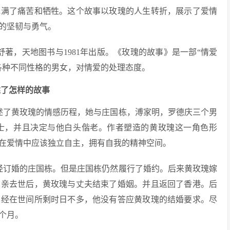
充满了痛苦和牺牲。这个故事以玫瑰的人生转折，展示了爱情
的坚韧与勇气。
著，天地图书与1981年出版。《玫瑰的故事》是一部“情爱
各种不同性格的男女，对情爱的处理态度。
述了怎样的故事
述了黄玫瑰的情感历程，她与庄国栋，溥家明，罗德庆三个男
士，并且决定与他白头偕老。作者塑造的黄玫瑰这一角色形
在爱情中应该独立自主，拥有自我的精神空间。
已经订婚的庄国栋。但是庄国栋仍然履行了婚约。后来黄玫瑰嫁
母亲去世后，黄玫瑰与丈夫结束了婚姻。并且返回了香港。后
已经在世间所剩时日不多，他没有答应黄玫瑰的结婚要求。尽
个月。