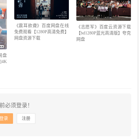
《震耳欲聋》百度网盘在线
《志愿军》百度云资源下载
免费观看【1280P高清免费】
【bd1280P蓝光高清版】夸克
网盘资源下载
网盘
网盘
4K
前必须登录！
登录
注册