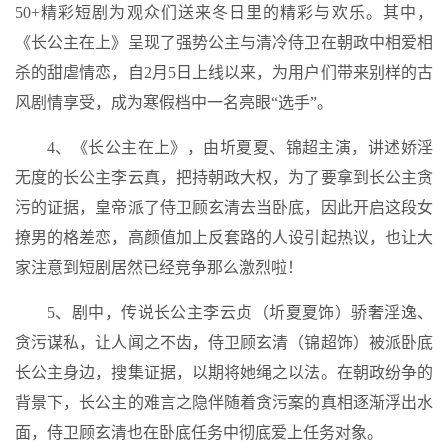
50+精彩短剧为观众们送来冬日里的精彩与欢乐。其中，
《长公主在上》呈现了强势公主与清冷侍卫在朝政中相爱相
杀的甜虐情恋，自2月5日上线以来，为用户们带来别样的古
风剧情享受，成为寒假档中一名亮眼“选手”。
4、《长公主在上》，由圻夏夏、锦超主演，讲述娇淫
无度的长公主李云真，把持朝政大权，为了要拿到长公主贪
污的证据，皇帝派了侍卫顾玄清去当卧底，因此开启这段女
撩男的格差恋，高颜值加上反套路的人设引起热议，也让大
家注意到短剧居然已经竞争那么激烈啦！
5、剧中，传说长公主李云贞（圻夏夏饰）骄奢淫逸、
贪污谋私，让人闻之不齿，侍卫顾玄清（锦超饰）被派卧底
长公主身边，搜集证据，以期将她绳之以法。在朝政纷争的
背景下，长公主的难言之隐伴随着贪污案的真相逐渐浮出水
面，侍卫顾玄清也在卧底任务中彻底爱上任务对象。