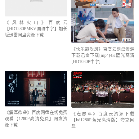
《风林火山》百度云
【HD1280PMKV国语中字】加长
版迅雷网盘资源下载
《快乐趣吹风》百度云网盘资源
下载迅雷下载[mp4]4K蓝光高清
[HD1080P中字]
《震耳欲聋》百度网盘在线免费
《志愿军》百度云资源下载
观看【1280P高清免费】网盘资
【bd1280P蓝光高清版】夸克网
源下载
盘