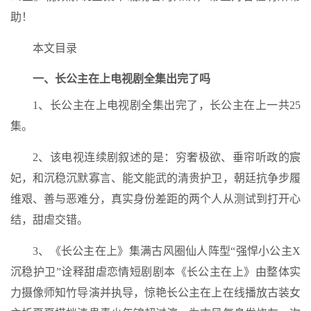
助！
本文目录
一、长公主在上电视剧全集出完了吗
1、长公主在上电视剧全集出完了，长公主在上一共25
集。
2、该电视连续剧叙述的是：穷奢极欲、垂帘听政的宸
妃，和沉稳沉默寡言、能文能武的清贵护卫，朝廷抗争步履
维艰、善与恶难分，真实身份差距的两个人从测试到打开心
结，甜虐交错。
3、《长公主在上》集满古风圈仙人阵型“强悍小公主X
沉稳护卫”诠释甜虐恋情短剧剧本《长公主在上》由整体实
力摄像师知竹导演并执导，惊艳长公主在上在线播放古装女