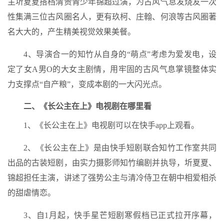
主圻夏夏搭档清贵青少年锦超过演，为古风气息发烧友一次
性集满三位古风圈名人，更有玖柯、庄翰、何浪等古风圈著
名大大的，产生精美视觉效果美餐。
4、导演合一的知竹从自身的“萌点”考虑为爱发电，设
定了女A男O的大女主剧情，用牢固的古风气息掌镜整体实
力支撑点“自产粮”，变成本剧的一大闪光点。
二、《长公主在上》电视剧在哪里看
1、《长公主在上》电视剧可以在快手app上观看。
2、《长公主在上》是由快手短剧联合知竹工作室共同
出品的古装短剧，由实力摄影师知竹编剧并执导，圻夏夏、
锦超担任主演，讲述了强势公主与清冷侍卫在朝中相爱相杀
的甜虐情恋。
3、自1月起，快手星芒短剧寒假档已正式拉开序幕，