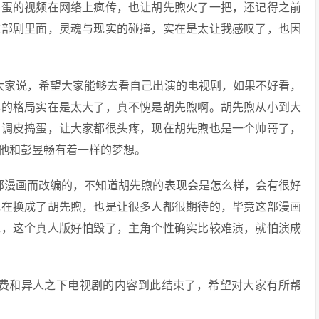
捣蛋的视频在网络上疯传，也让胡先煦火了一把，还记得之前
这部剧里面，灵魂与现实的碰撞，实在是太让我感叹了，也因
大家说，希望大家能够去看自己出演的电视剧，如果不好看，
样的格局实在是太大了，真不愧是胡先煦啊。胡先煦从小到大
，调皮捣蛋，让大家都很头疼，现在胡先煦也是一个帅哥了，
他和彭昱畅有着一样的梦想。
部漫画而改编的，不知道胡先煦的表现会是怎么样，会有很好
现在换成了胡先煦，也是让很多人都很期待的，毕竟这部漫画
说，这个真人版好怕毁了，主角个性确实比较难演，就怕演成
免费和异人之下电视剧的内容到此结束了，希望对大家有所帮