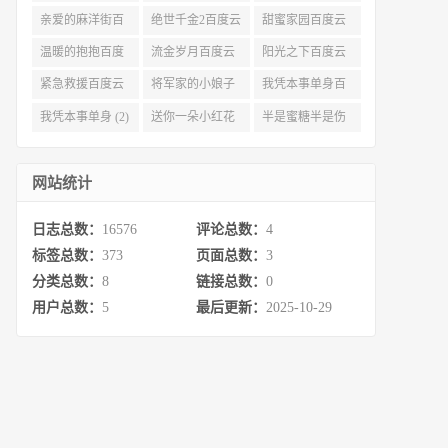
资源 (3)
亲爱的麻洋街百
绝世千金2百度云
甜蜜家园百度云
度云资源 (3)
(3)
(3)
温暖的抱抱百度
流金岁月百度云
阳光之下百度云
云 (3)
完整网盘 (3)
(3)
紧急救援百度云
将军家的小娘子
我凭本事单身百
资源 (2)
百度云 (2)
度云资源 (2)
我凭本事单身 (2)
送你一朵小红花
半是蜜糖半是伤
百度云 (2)
百度云资源 (2)
网站统计
日志总数：
16576
评论总数：
4
标签总数：
373
页面总数：
3
分类总数：
8
链接总数：
0
用户总数：
5
最后更新：
2025-10-29