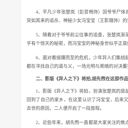
4、平凡少年张楚岚（彭昱畅饰）因爷爷尸体的
突如其来的追杀、神秘少女冯宝宝（王影璐饰）的
5、随着对于爷爷前尘往事的追查，张楚岚渐
乎有个惊天的秘密，而冯宝宝的神秘身世似乎正是
6、面对着接踵而至的危机，少年异人们集结
都在寻找自己的道与义，一场光明与黑暗的对决蓄
二、影版《异人之下》将拍,胡先煦在这部作
1、影版《异人之下》将拍，扮演张楚岚的是
回到了自己的家乡，在这里认识了冯宝宝，后来
去世的原因，二人便开启了一段旅程。
2、近些年来，胡先煦一直都是大家关注的焦