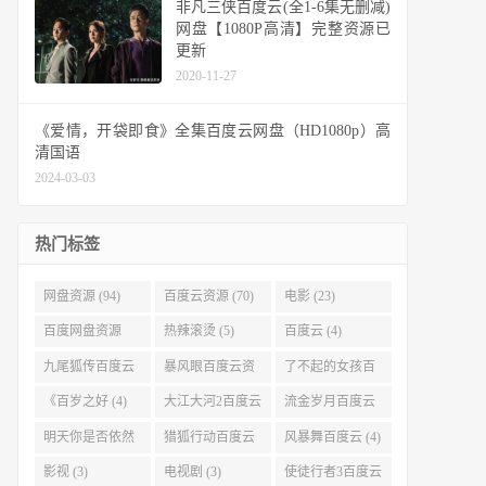
非凡三侠百度云(全1-6集无删减)
网盘【1080P高清】完整资源已
更新
2020-11-27
《爱情，开袋即食》全集百度云网盘（HD1080p）高
清国语
2024-03-03
热门标签
网盘资源 (94)
百度云资源 (70)
电影 (23)
百度网盘资源
热辣滚烫 (5)
百度云 (4)
(11)
九尾狐传百度云
暴风眼百度云资
了不起的女孩百
(4)
源 (4)
度云 (4)
《百岁之好 (4)
大江大河2百度云
流金岁月百度云
(4)
(4)
明天你是否依然
猎狐行动百度云
风暴舞百度云 (4)
爱我百度云 (4)
(4)
影视 (3)
电视剧 (3)
使徒行者3百度云