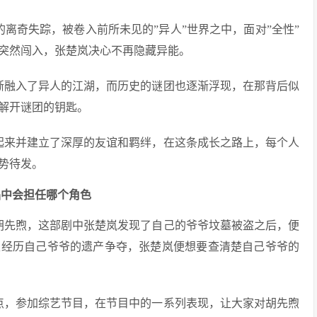
离奇失踪，被卷入前所未见的”异人”世界之中，面对”全性”
突然闯入，张楚岚决心不再隐藏异能。
渐融入了异人的江湖，而历史的谜团也逐渐浮现，在那背后似
解开谜团的钥匙。
起来并建立了深厚的友谊和羁绊，在这条成长之路上，每个人
势待发。
品中会担任哪个角色
胡先煦，这部剧中张楚岚发现了自己的爷爷坟墓被盗之后，便
又经历自己爷爷的遗产争夺，张楚岚便想要查清楚自己爷爷的
点，参加综艺节目，在节目中的一系列表现，让大家对胡先煦