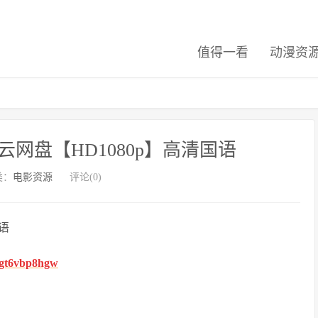
值得一看
动漫资
网盘【HD1080p】高清国语
类：
电影资源
评论(0)
语
fhgt6vbp8hgw