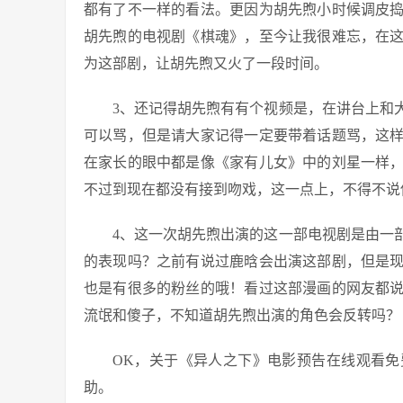
都有了不一样的看法。更因为胡先煦小时候调皮
胡先煦的电视剧《棋魂》，至今让我很难忘，在
为这部剧，让胡先煦又火了一段时间。
3、还记得胡先煦有有个视频是，在讲台上和
可以骂，但是请大家记得一定要带着话题骂，这
在家长的眼中都是像《家有儿女》中的刘星一样
不过到现在都没有接到吻戏，这一点上，不得不说
4、这一次胡先煦出演的这一部电视剧是由一
的表现吗？之前有说过鹿晗会出演这部剧，但是
也是有很多的粉丝的哦！看过这部漫画的网友都
流氓和傻子，不知道胡先煦出演的角色会反转吗？
OK，关于《异人之下》电影预告在线观看
助。