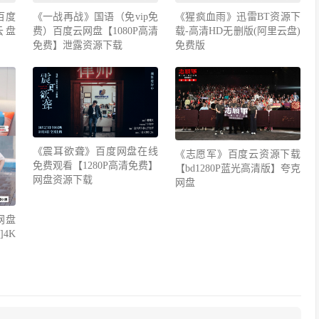
百度
《一战再战》国语（免vip免
《猩疯血雨》迅雷BT资源下
云盘
费）百度云网盘【1080P高清
载-高清HD无删版(阿里云盘)
免费】泄露资源下载
免费版
《震耳欲聋》百度网盘在线
《志愿军》百度云资源下载
免费观看【1280P高清免费】
【bd1280P蓝光高清版】夸克
网盘资源下载
网盘
网盘
4K