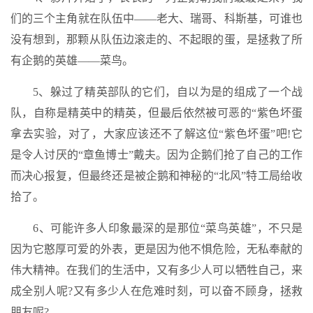
们的三个主角就在队伍中——老大、瑞哥、科斯基，可谁也
没有想到，那颗从队伍边滚走的、不起眼的蛋，是拯救了所
有企鹅的英雄——菜鸟。
5、躲过了精英部队的它们，自以为是的组成了一个战
队，自称是精英中的精英，但最后依然被可恶的“紫色坏蛋
拿去实验，对了，大家应该还不了解这位“紫色坏蛋”吧!它
是令人讨厌的“章鱼博士”戴夫。因为企鹅们抢了自己的工作
而决心报复，但最终还是被企鹅和神秘的“北风”特工局给收
拾了。
6、可能许多人印象最深的是那位“菜鸟英雄”，不只是
因为它憨厚可爱的外表，更是因为他不惧危险，无私奉献的
伟大精神。在我们的生活中，又有多少人可以牺牲自己，来
成全别人呢?又有多少人在危难时刻，可以奋不顾身，拯救
朋友呢?