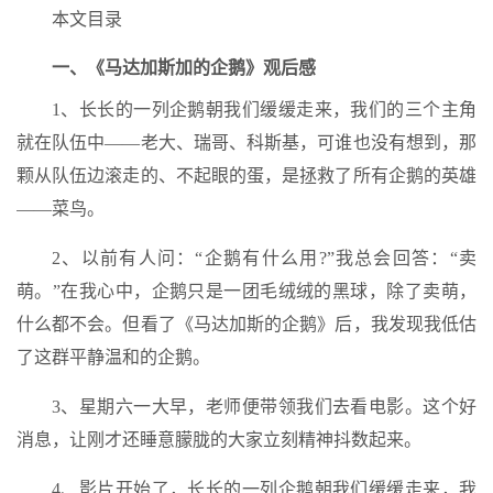
本文目录
一、《马达加斯加的企鹅》观后感
1、长长的一列企鹅朝我们缓缓走来，我们的三个主角
就在队伍中——老大、瑞哥、科斯基，可谁也没有想到，那
颗从队伍边滚走的、不起眼的蛋，是拯救了所有企鹅的英雄
——菜鸟。
2、以前有人问：“企鹅有什么用?”我总会回答：“卖
萌。”在我心中，企鹅只是一团毛绒绒的黑球，除了卖萌，
什么都不会。但看了《马达加斯的企鹅》后，我发现我低估
了这群平静温和的企鹅。
3、星期六一大早，老师便带领我们去看电影。这个好
消息，让刚才还睡意朦胧的大家立刻精神抖数起来。
4、影片开始了，长长的一列企鹅朝我们缓缓走来，我