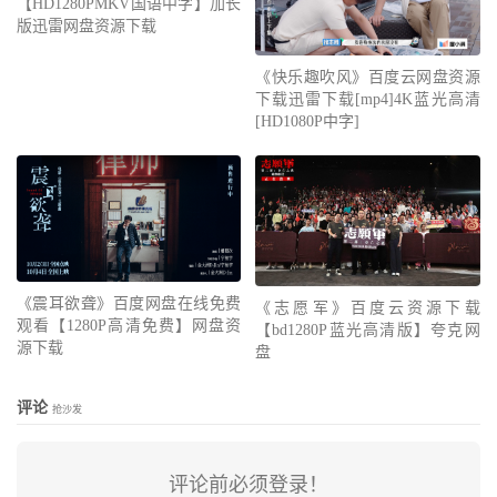
【HD1280PMKV国语中字】加长
版迅雷网盘资源下载
《快乐趣吹风》百度云网盘资源
下载迅雷下载[mp4]4K蓝光高清
[HD1080P中字]
《震耳欲聋》百度网盘在线免费
《志愿军》百度云资源下载
观看【1280P高清免费】网盘资
【bd1280P蓝光高清版】夸克网
源下载
盘
评论
抢沙发
评论前必须登录！