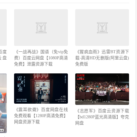
百度
《一战再战》国语（免vip免
《猩疯血雨》迅雷BT资源下
云盘
费）百度云网盘【1080P高清
载-高清HD无删版(阿里云盘)
免费】泄露资源下载
免费版
《震耳欲聋》百度网盘在线
《志愿军》百度云资源下载
免费观看【1280P高清免费】
【bd1280P蓝光高清版】夸克
网盘资源下载
网盘