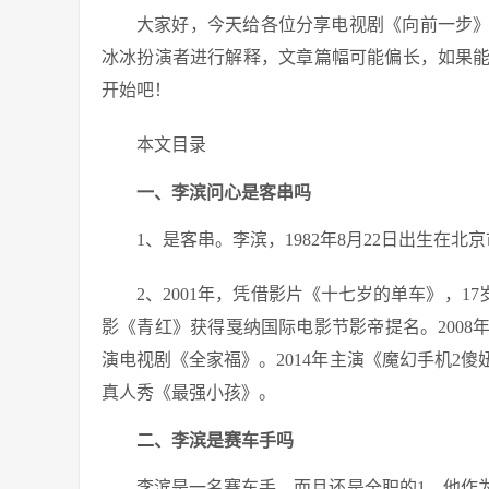
大家好，今天给各位分享电视剧《向前一步
冰冰扮演者进行解释，文章篇幅可能偏长，如果
开始吧！
本文目录
一、李滨问心是客串吗
1、是客串。李滨，1982年8月22日出生在
2、2001年，凭借影片《十七岁的单车》，1
影《青红》获得戛纳国际电影节影帝提名。2008
演电视剧《全家福》。2014年主演《魔幻手机2傻
真人秀《最强小孩》。
二、李滨是赛车手吗
李滨是一名赛车手，而且还是全职的1。他作