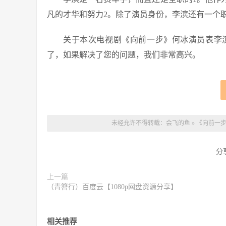
凡的才华和努力2。除了演员身份，李滨还有一个
关于本次电视剧《向前一步》何冰演员表李
了，如果解决了您的问题，我们非常高兴。
未经允许不得转载：
会飞的鱼
»
《向前一步
分
上一篇
（青簪行）百度云【1080p网盘资源分享】
相关推荐