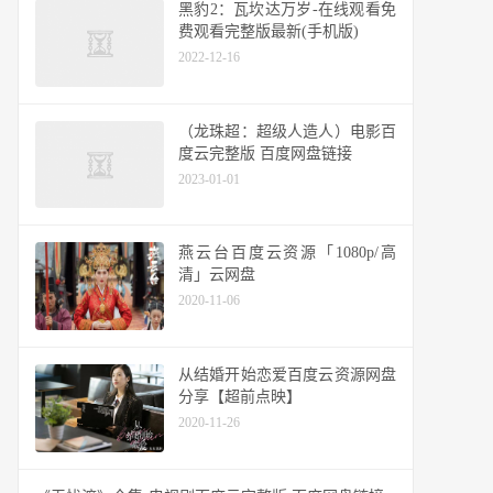
黑豹2：瓦坎达万岁-在线观看免
费观看完整版最新(手机版)
2022-12-16
（龙珠超：超级人造人）电影百
度云完整版 百度网盘链接
2023-01-01
燕云台百度云资源「1080p/高
清」云网盘
2020-11-06
从结婚开始恋爱百度云资源网盘
分享【超前点映】
2020-11-26