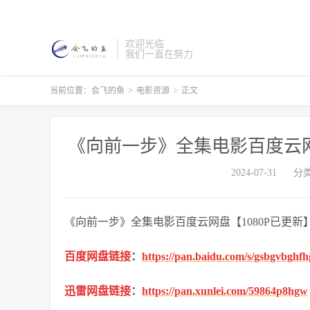
欢迎光临
我们一直在努力
当前位置：
会飞的鱼
>
电影资源
>
正文
《向前一步》全集电影百度云网
2024-07-31
分
《向前一步》全集电影百度云网盘【1080P已更新
百度网盘链接
：
https://pan.baidu.com/s/gsbgvbgh
迅雷网盘链接
：
https://pan.xunlei.com/59864p8hgw