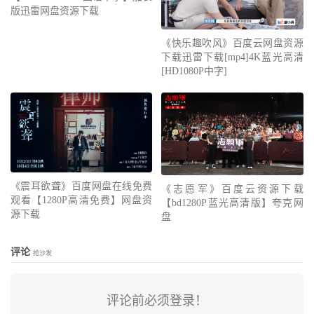
版迅雷网盘资源下载
《快乐趣吹风》百度云网盘资源
下载迅雷下载[mp4]4K蓝光高清
[HD1080P中字]
《震耳欲聋》百度网盘在线免费
《志愿军》百度云资源下载
观看【1280P高清免费】网盘资
【bd1280P蓝光高清版】夸克网
源下载
盘
评论
抢沙发
评论前必须登录！