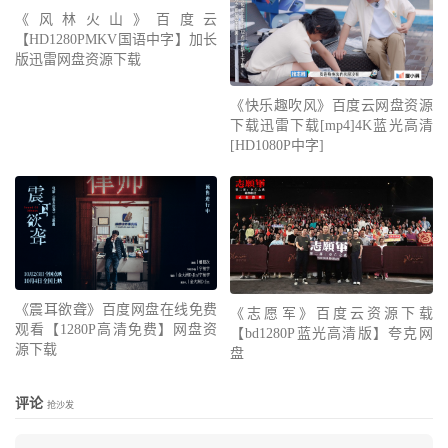
《风林火山》百度云
【HD1280PMKV国语中字】加长
版迅雷网盘资源下载
《快乐趣吹风》百度云网盘资源
下载迅雷下载[mp4]4K蓝光高清
[HD1080P中字]
《震耳欲聋》百度网盘在线免费
《志愿军》百度云资源下载
观看【1280P高清免费】网盘资
【bd1280P蓝光高清版】夸克网
源下载
盘
评论
抢沙发