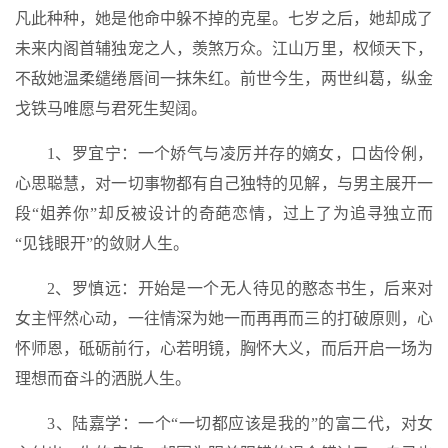
凡此种种，她是他命中躲不掉的克星。七岁之后，她却成了
未来内阁首辅独宠之人，羡煞万众。江山万里，权倾天下，
不敌她温柔缱绻唇间一抹朱红。前世今生，两世纠葛，纵金
戈铁马唯愿与君死生契阔。
1、罗宜宁：一个娇气与凌厉并存的嫡女，口齿伶俐，
心思聪慧，对一切事物都有自己独特的见解，与男主展开一
段“姐养你”却反被设计的奇葩恋情，过上了为追寻独立而
“见钱眼开”的敛财人生。
2、罗慎远：开始是一个无人待见的憨态书生，后来对
女主怦然心动，一往情深为她一而再再而三的打破原则，心
怀师恩，砥砺前行，心若明镜，胸怀大义，而后开启一场为
理想而奋斗的洒脱人生。
3、陆嘉学：一个“一切都应该是我的”的富二代，对女