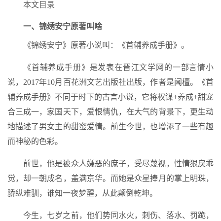
本文目录
一、锦绣安宁原著叫啥
《锦绣安宁》原著小说叫：《首辅养成手册》。
《首辅养成手册》是发表在晋江文学网的一部言情小
说，2017年10月百花洲文艺出版社出版，作者是闻檀。《首
辅养成手册》不同于时下的古言小说，它将权谋+养成+甜宠
合三成一，家国天下，爱恨情仇，在大气的背景下，更生动
地描述了男女主的甜蜜爱情。前生今世，也增添了一些有趣
而神秘的色彩。
前世，他是被众人嫌恶的庶子，受尽蔑视，性情狠戾乖
觉，却一朝成名，盖满京华。而她是众星捧月的掌上明珠，
骄纵难驯，谁知一夜梦醒，从此颠倒乾坤。
今生，七岁之前，他们势同水火，刺伤、落水、罚跪，