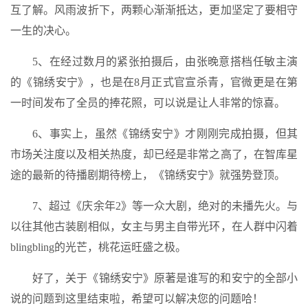
互了解。风雨波折下，两颗心渐渐抵达，更加坚定了要相守
一生的决心。
5、在经过数月的紧张拍摄后，由张晚意搭档任敏主演
的《锦绣安宁》，也是在8月正式官宣杀青，官微更是在第
一时间发布了全员的捧花照，可以说是让人非常的惊喜。
6、事实上，虽然《锦绣安宁》才刚刚完成拍摄，但其
市场关注度以及相关热度，却已经是非常之高了，在智库星
途的最新的待播剧期待榜上，《锦绣安宁》就强势登顶。
7、超过《庆余年2》等一众大剧，绝对的未播先火。与
以往其他古装剧相似，女主与男主自带光环，在人群中闪着
blingbling的光芒，桃花运旺盛之极。
好了，关于《锦绣安宁》原著是谁写的和安宁的全部小
说的问题到这里结束啦，希望可以解决您的问题哈！