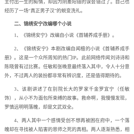
主付出一生的痴情，却因为阴差阳错的误会错过了。自己也
经历了一场“真正男子汉”的蜕变洗礼。
二、锦绣安宁改编哪个小说
1、《锦绣安宁》改编自小说《首辅养成手册》。
2、《锦绣安宁》本剧改编自闻檀的小说《首辅养成手
册》。这是一个众所周知的热门IP。此前网络传闻刘诗诗和
陈晓曾有过比赛。任敏和张晚意最终落入其中，令人十分意
外，不过两人的装扮都非常有辨识度，还是值得期待的。
3、该剧讲述了在别院长大的罗家千金罗宜宁（任敏
饰），从小不为面包所束缚的故事。救命啊，我慢慢发现，
罗慎远明明落魄，却是文武双全。
4、两人其中一个感情受创不想再被困在府中，一个落
魄却在寻找被人陷害的恩师之死的真相。两人逐渐熟悉，相