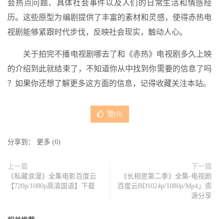
会热点问题、具体社会事件以及人们的日常生活和情感经
历。这些原型为编剧提供了丰富的素材和灵感，使得赤热电
视剧能够紧跟时代步伐，反映社会现实，触动人心。
关于拍完不播电视剧哪去了和《赤热》电视剧多久上映
的介绍到此就结束了，不知道你从中找到你需要的信息了吗
？如果你还想了解更多这方面的信息，记得收藏关注本站。
赞(
0
)
分享到：
更多
(
0
)
上一篇
下一篇
《私藏浪漫》全集电影百度云
《长相思第二季》全集-电视剧
【720p/1080p高清国语】下载
百度云BD1024p/1080p/Mp4」资
源分享