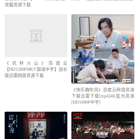
泄露资源下载
《风林火山》百度云
【HD1280PMKV国语中字】加长
版迅雷网盘资源下载
《快乐趣吹风》百度云网盘资源
下载迅雷下载[mp4]4K蓝光高清
[HD1080P中字]