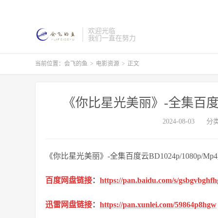
欢迎光临
我们一直在努力
当前位置：
会飞的鱼
>
电影资源
>
正文
《你比星光美丽》-全集百度云BD
2024-08-03
分
《你比星光美丽》-全集百度云BD1024p/1080p/M
百度网盘链接
：
https://pan.baidu.com/s/gsbgvbgh
迅雷网盘链接
：
https://pan.xunlei.com/59864p8hgw