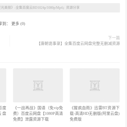
光美丽》-全集百度云BD1024p/1080p/Mp4」资源分享
享到：
更多
(
0
)
下一篇
【唐朝诡事录】全集百度云网盘完整无删减资源
百度
《一战再战》国语（免vip免
《猩疯血雨》迅雷BT资源下
云盘
费）百度云网盘【1080P高清
载-高清HD无删版(阿里云盘)
免费】泄露资源下载
免费版