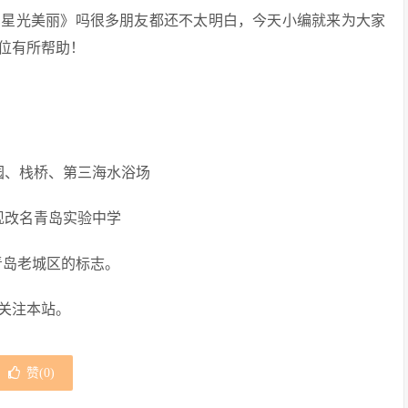
比星光美丽》吗很多朋友都还不太明白，今天小编就来为大家
位有所帮助！
园、栈桥、第三海水浴场
现改名青岛实验中学
青岛老城区的标志。
关注本站。
赞(
0
)