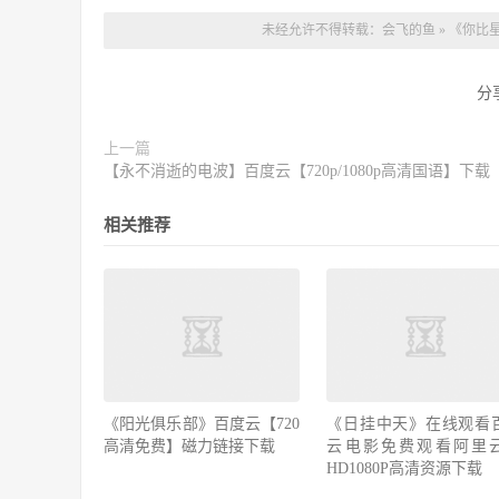
未经允许不得转载：
会飞的鱼
»
《你比星
分
上一篇
【永不消逝的电波】百度云【720p/1080p高清国语】下载
相关推荐
《阳光俱乐部》百度云【720
《日挂中天》在线观看
高清免费】磁力链接下载
云电影免费观看阿里
HD1080P高清资源下载