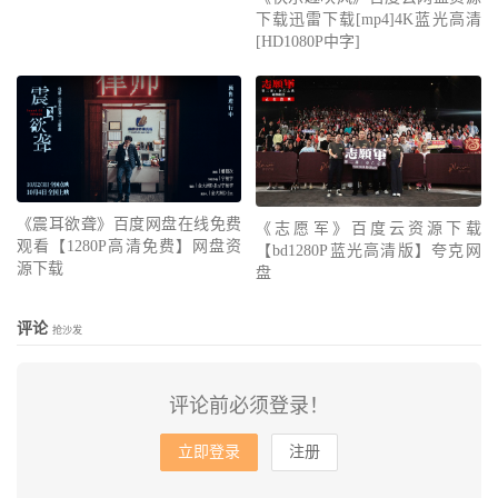
下载迅雷下载[mp4]4K蓝光高清
[HD1080P中字]
《震耳欲聋》百度网盘在线免费
《志愿军》百度云资源下载
观看【1280P高清免费】网盘资
【bd1280P蓝光高清版】夸克网
源下载
盘
评论
抢沙发
评论前必须登录！
立即登录
注册