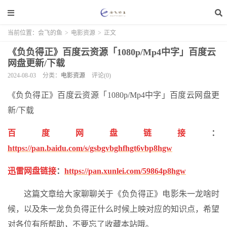
当前位置：
会飞的鱼
>
电影资源
>
正文
《负负得正》百度云资源「1080p/Mp4中字」百度云
网盘更新/下载
2024-08-03
分类：
电影资源
评论(0)
《负负得正》百度云资源「1080p/Mp4中字」百度云网盘更
新/下载
百度网盘链接
：
https://pan.baidu.com/s/gsbgvbghfhgt6vbp8hgw
迅雷网盘链接
：
https://pan.xunlei.com/59864p8hgw
这篇文章给大家聊聊关于《负负得正》电影朱一龙啥时
候，以及朱一龙负负得正什么时候上映对应的知识点，希望
对各位有所帮助，不要忘了收藏本站哦。