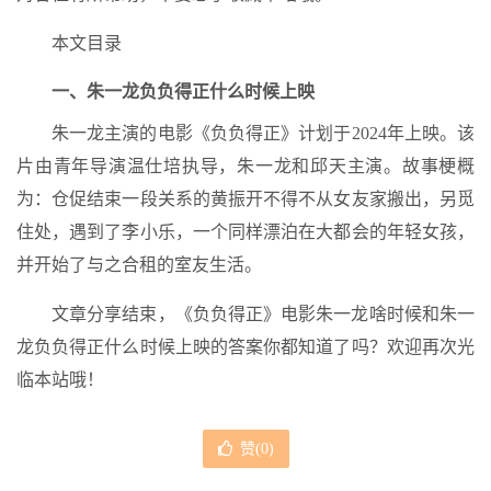
本文目录
一、朱一龙负负得正什么时候上映
朱一龙主演的电影《负负得正》计划于2024年上映。该
片由青年导演温仕培执导，朱一龙和邱天主演。故事梗概
为：仓促结束一段关系的黄振开不得不从女友家搬出，另觅
住处，遇到了李小乐，一个同样漂泊在大都会的年轻女孩，
并开始了与之合租的室友生活。
文章分享结束，《负负得正》电影朱一龙啥时候和朱一
龙负负得正什么时候上映的答案你都知道了吗？欢迎再次光
临本站哦！
赞(
0
)