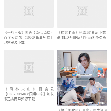
《一战再战》国语（免vip免费）
《猩疯血雨》迅雷BT资源下载-
百度云网盘【1080P高清免费】
高清HD无删版(阿里云盘)免费版
泄露资源下载
《风林火山》百度云
【HD1280PMKV国语中字】加长
版迅雷网盘资源下载
《快乐趣吹风》百度云网盘资源