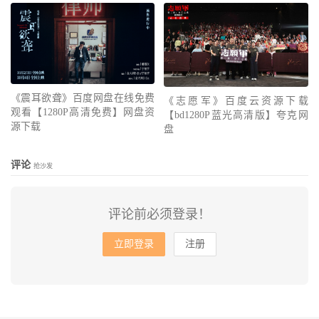
《震耳欲聋》百度网盘在线免费
《志愿军》百度云资源下载
观看【1280P高清免费】网盘资
【bd1280P蓝光高清版】夸克网
源下载
盘
评论
抢沙发
评论前必须登录！
立即登录
注册