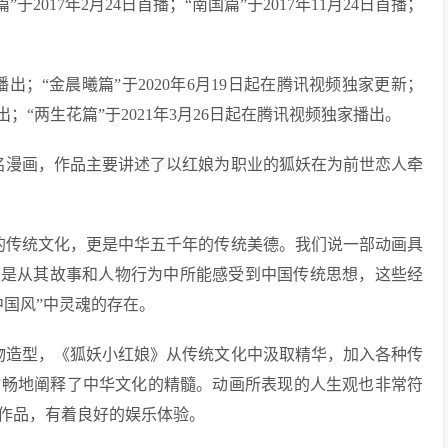
”于2017年2月24日首播；“南国篇”于2017年11月24日首播；
频播出；“金晨曦篇”于2020年6月19日起在腾讯视频独家更新；
播出；“两生花篇”于2021年3月26日起在腾讯视频独家播出。
名漫画，作品主要讲述了以红娘为职业的狐妖在为前世恋人牵
的传统文化，更是中华五千年的传统美德。我们说一部动画具
更是从其故事和人物行为中所能感受到中国传统思想，这些经
中国风”中灵魂的存在。
物造型，《狐妖小红娘》从传统文化中汲取精华，加入各种传
酣畅地阐释了中华文化的精髓。动画所表现的人生观也非常符
作品，有着良好的娱乐体验。