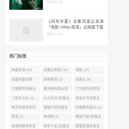
2020-11-21
《风吹半夏》全集百度云资源
「电影/1080p/高清」云网盘下载
2022-12-21
热门标签
网盘资源 (94)
百度云资源 (70)
电影 (23)
百度网盘资源
热辣滚烫 (5)
百度云 (4)
(11)
九尾狐传百度云
暴风眼百度云资
了不起的女孩百
(4)
源 (4)
度云 (4)
《百岁之好 (4)
大江大河2百度云
流金岁月百度云
(4)
(4)
明天你是否依然
猎狐行动百度云
风暴舞百度云 (4)
爱我百度云 (4)
(4)
影视 (3)
电视剧 (3)
使徒行者3百度云
资源 (3)
亲爱的麻洋街百
绝世千金2百度云
甜蜜家园百度云