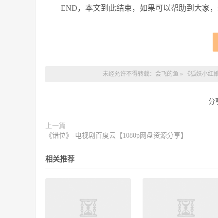
END，本文到此结束，如果可以帮助到大家
未经允许不得转载：
会飞的鱼
»
《狐妖小红娘
分
上一篇
《错位》-电视剧百度云【1080p网盘资源分享】
相关推荐