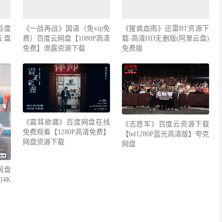
百度
《一战再战》国语（免vip免
《猩疯血雨》迅雷BT资源下
云盘
费）百度云网盘【1080P高清
载-高清HD无删版(阿里云盘)
免费】泄露资源下载
免费版
《震耳欲聋》百度网盘在线
《志愿军》百度云资源下载
免费观看【1280P高清免费】
【bd1280P蓝光高清版】夸克
网盘资源下载
网盘
网盘
4K