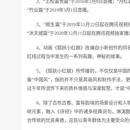
2、“王权富贵篇”于2016年1月8日首播；“月红篇
“竹业篇”于2019年3月1日首播。
3、“尾生篇”于2019年11月22日起在腾讯视
“沐天城篇”于2020年12月11日起在腾讯视频独家
4、动画《狐妖小红娘》改编自小新创作的同
红线过程当中发生的一系列有趣、神秘的故事。
5、《狐妖小红娘》所传播的，不仅仅是中国
备“中国风”，指的并不只是其画风和制作手法，
过千年所流传下来的质朴情感与深邃智慧，才是“
6、除了古色古香、富有韵味的场景设计和人
统元素，融入《诗经》中的诸多经典词句，淋漓
合传统的优良美德，这些以青年群体为主要受众的