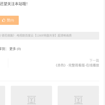
，还望关注本站哦！
赞(
0
)
·镜花缘篇》-电视剧百度云【1280P网盘共享】超清晰画质
享到：
更多
(
0
)
下一篇
《赤热》-完整观看版-在线播放