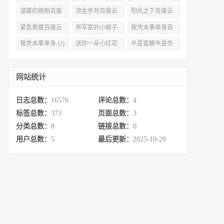
度云资源 (3)
(3)
(3)
温暖的抱抱百度
流金岁月百度云
阳光之下百度云
云 (3)
完整网盘 (3)
(3)
紧急救援百度云
将军家的小娘子
我凭本事单身百
资源 (2)
百度云 (2)
度云资源 (2)
我凭本事单身 (2)
送你一朵小红花
半是蜜糖半是伤
百度云 (2)
百度云资源 (2)
网站统计
日志总数：
16576
评论总数：
4
标签总数：
373
页面总数：
3
分类总数：
8
链接总数：
0
用户总数：
5
最后更新：
2025-10-29