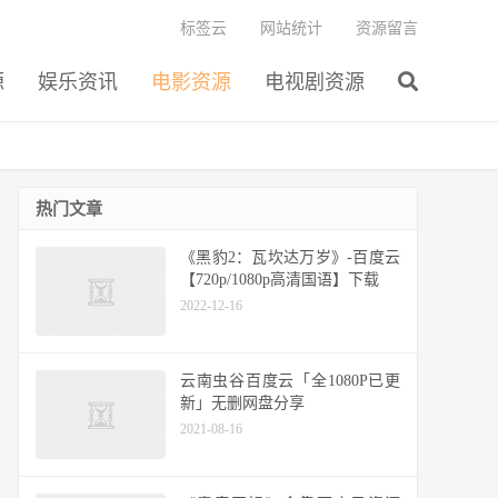
标签云
网站统计
资源留言
源
娱乐资讯
电影资源
电视剧资源
热门文章
《黑豹2：瓦坎达万岁》-百度云
【720p/1080p高清国语】下载
2022-12-16
云南虫谷百度云「全1080P已更
新」无删网盘分享
2021-08-16