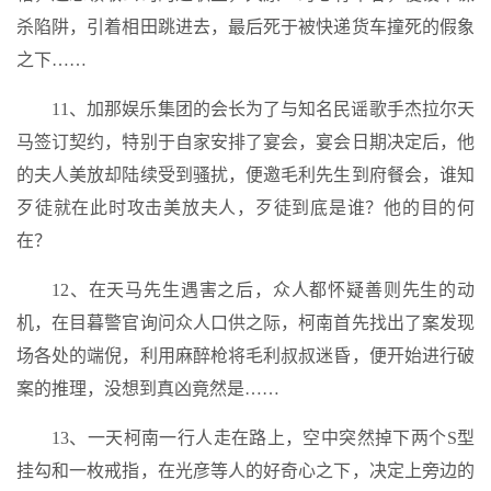
杀陷阱，引着相田跳进去，最后死于被快递货车撞死的假象
之下……
11、加那娱乐集团的会长为了与知名民谣歌手杰拉尔天
马签订契约，特别于自家安排了宴会，宴会日期决定后，他
的夫人美放却陆续受到骚扰，便邀毛利先生到府餐会，谁知
歹徒就在此时攻击美放夫人，歹徒到底是谁？他的目的何
在？
12、在天马先生遇害之后，众人都怀疑善则先生的动
机，在目暮警官询问众人口供之际，柯南首先找出了案发现
场各处的端倪，利用麻醉枪将毛利叔叔迷昏，便开始进行破
案的推理，没想到真凶竟然是……
13、一天柯南一行人走在路上，空中突然掉下两个S型
挂勾和一枚戒指，在光彦等人的好奇心之下，决定上旁边的