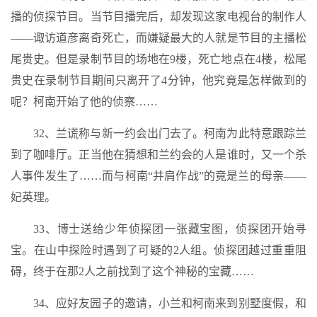
播的侦探节目。当节目播完后，却发现这家电视台的制作人
——诹访道彦离奇死亡，而嫌疑最大的人就是节目的主播松
尾贵史。但是录制节目的场地在9楼，死亡地点在4楼，松尾
贵史在录制节目期间只离开了4分钟，他究竟是怎样做到的
呢？柯南开始了他的侦察……
32、兰谎称与新一约会出门去了。柯南为此特意跟踪兰
到了咖啡厅。正当他在猜想和兰约会的人是谁时，又一个杀
人事件发生了……而与柯南“并肩作战”的竟是兰的母亲——
妃英理。
33、博士送给少年侦探团一张藏宝图，侦探团开始寻
宝。在山中探险时遇到了可疑的2人组。侦探团越过重重阻
碍，终于在那2人之前找到了这个神秘的宝藏……
34、应好友园子的邀请，小兰和柯南来到别墅度假，和