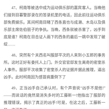
47、柯南等被选中成为运动俱乐部的嘉宾客人。当晚他
们接到目暮警部录在的答录机里的电话，因此前往运动俱乐
部免费娱乐。其间柯南目睹了西条直也与成濑、木岛以及俱
乐部主席佐伯丽子的争执。当晚，西条就被杀害了，凶手到
底是谁？柯南在目击证人画下的西条的最后一跳中发现了破
绽……
48、突然有个关西名叫服部平次的人来到小五郎的事务
所。这时正好有委托人上门。外交官官邸发生离奇的密室杀
人事件。服部平次收集了密室杀人的证据并据此推理，逼出
凶手。此时柯南因为感冒病重倒下了
49、正当凶手自己承认时，有个声音说“凶手不是他!”
——而说话的竟然是消失多时的工藤新一!他指出了服部的
推理错误，揭示了真正的凶手!可是，在这之后，工藤新一