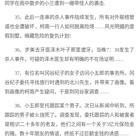
同学在雨中散步的小兰遭到一绷带怪人的袭击.
35、此后一连串的杀人事件陆续发生，所有对外联络管
道也全遭破坏，柯南一行人如何脱离险境……风光明媚的度
假别墅，暗藏危险的复仇计划!
36、步美去牙医泽木叶子那里拔牙。当晚7：30发生了
杀人事件，可疑的泽木医生却有明确的不在场证明……
37、有位名叫冈谷纪子的女子访问小五郎的事务所。冈
谷纪子委托寻找旅行时遇到的北川先生，并带来了画像。看
到画像的柯南产生疑问，于是到冈谷家调查……
38、小五郎受托跟踪某个男子。次日从新闻中听到，所
跟踪的男子被火烧死了。调查发现，委托跟踪的人和被害者
是相识二十多年的老友，他们之间有一个关于5亿元保险金
的赌。数十年朋友的情谊，终抵不过巨额金钱的诱惑……