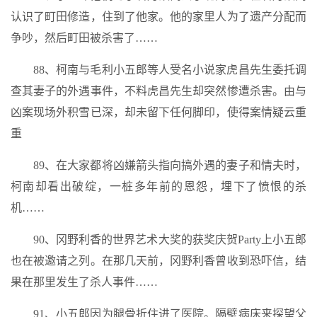
认识了町田修造，住到了他家。他的家里人为了遗产分配而
争吵，然后町田被杀害了……
88、柯南与毛利小五郎等人受名小说家虎昌先生委托调
查其妻子的外遇事件，不料虎昌先生却突然惨遭杀害。由与
凶案现场外积雪已深，却未留下任何脚印，使得案情疑云重
重
89、在大家都将凶嫌箭头指向搞外遇的妻子和情夫时，
柯南却看出破绽，一桩多年前的恩怨，埋下了愤恨的杀
机……
90、冈野利香的世界艺术大奖的获奖庆贺Party上小五郎
也在被邀请之列。在那几天前，冈野利香曾收到恐吓信，结
果在那里发生了杀人事件……
91、小五郎因为腿骨折住进了医院。隔壁病床来探望父