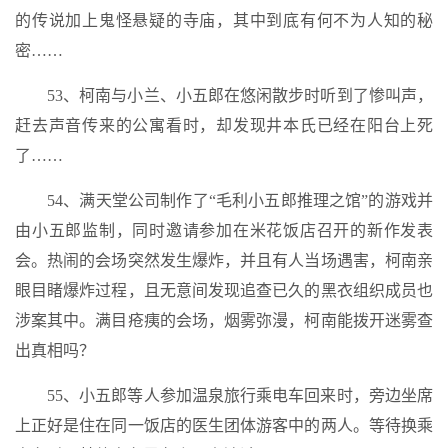
的传说加上鬼怪悬疑的寺庙，其中到底有何不为人知的秘
密……
53、柯南与小兰、小五郎在悠闲散步时听到了惨叫声，
赶去声音传来的公寓看时，却发现井本氏已经在阳台上死
了……
54、满天堂公司制作了“毛利小五郎推理之馆”的游戏并
由小五郎监制，同时邀请参加在米花饭店召开的新作发表
会。热闹的会场突然发生爆炸，并且有人当场遇害，柯南亲
眼目睹爆炸过程，且无意间发现追查已久的黑衣组织成员也
涉案其中。满目疮痍的会场，烟雾弥漫，柯南能拨开迷雾查
出真相吗？
55、小五郎等人参加温泉旅行乘电车回来时，旁边坐席
上正好是住在同一饭店的医生团体游客中的两人。等待换乘