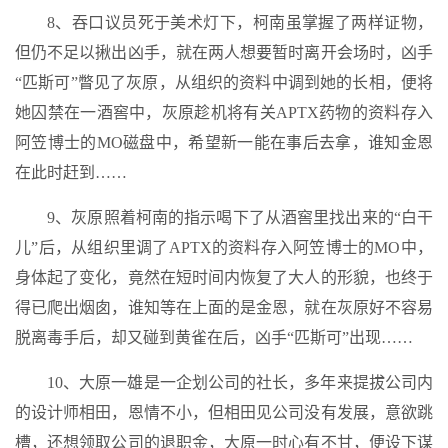
8、吞口议员死于美术灯下，柯南虽掌握了两样证物，
但仍不足以揪出凶手，就在两人想要暂时离开会场时，凶手
“匹斯可”瞥见了灰原，从组织的资料中调到她的长相，便将
她囚禁在一酒窖中，灰原趁机将有关APTX药物的资料存入
阿笠博士的MO磁盘中，希望新一能在事后去拿，谁知金恩
在此时赶到……
9、灰原照着柯南的指示喝下了从酒窖里找出来的“白干
儿”后，从组织里调了APTX的资料存入阿笠博士的MO中，
身体起了变化，竟然在短时间内恢复了大人的形貌，也终于
得已爬出烟囱，谁知等在上面的是金恩，就在灰原好不容易
脱离毒手后，却又碰到黄雀在后，凶手“匹斯可”出现……
10、大原一雄是一企划公司的社长，多年来提拔公司内
的设计师相田，恩情不小，但相田见公司没有发展，意欲跳
槽，还想领取公司的退职金，大原一时心有不甘，便设下谋