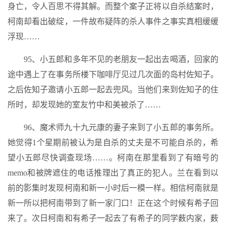
身亡，令人百思不得其解。而整个案子正将以自杀结案时，
柯南却看出破绽，一件故布疑阵的杀人事件之事实真相缓缓
浮现……
95、小五郎和多年不见的老朋友一起出去喝酒，回家的
途中遇上了在事务所楼下咖啡厅见过几次面的岛村佐知子。
之后佐知子邀请小五郎一起去兜风。当他们来到佐知子的住
所时，却发现她的室友竹中和美被杀了……
96、魔术师九十九元康的妻子来到了小五郎的事务所。
她觉得1个星期前被认为是自杀的丈夫是不可能自杀的，希
望小五郎尽快调查现场……。柯南在那里看到了有暗号的
memo和被牌遮住的电话推理出了真正的犯人。兰在看到以
前的影集时发现柯南和新一小时后一模一样。相信柯南就是
新一所以把柯南带到了新一家门口！正在这个时候有希子回
来了。次日柯南和有希子一起去了有希子的同学薮内家，薮