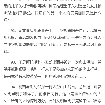
亲的儿子关根行动很可疑。柯南推理出了关根是因为女儿被
绑架遭到了胁迫。同房间的另一个人的真实面目又是什么
呢？
92、潮文造雇用职业杀手——银狐来暗杀自己，以提高
知名度，事后却发现自己已经身患癌症。于是千方百计托人
寻找银狐希望能够取消暗杀计划，可是却一直无法联络上银
狐。
93、于是拜托毛利小五郎出面并设计一次爬山活动，希
望能抓到银狐。毛利一行人于是参加这次恐怖的爬山行动，
结果竟然有人惨遭杀害，但死者却不是潮文造……
94、柯南与毛利侦探一行人至山上滑雪，意外遇上电影
女明星明子和洋子，而偕伴同行。途中竟碰上传说中的雪
女，所有的人均惊讶万分。此时女明星明子竟留下遗书自杀