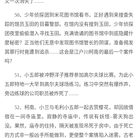
又一次消失了……
50、少年侦探团到米花图书馆看书，正好遇到来搜查失
踪的馆员玉田的目暮警部。在馆内没有搜到玉田，少年侦探
团夜里偷偷潜入寻找玉田。充满诡谲的图书馆中到底隐藏什
麼秘密？正当他们无意中发现图书馆管长的阴谋，准备揭发
其罪行时竟遭到追杀……这会是江户川柯南的最后一个案件
吗？
51、小五郎被冲野洋子推荐参加高尔夫球比赛。为此小
五郎特地一大早到高尔夫球场练习。练习中突然有爆炸声，
旁边练球的公司职员被炸死了……
52、柯南、小兰与毛利小五郎一起去赏樱花，却因故借
宿在一间寺庙里。寂静的寺庙中，传说有妖怪–雾天狗出
没。果然，庙寺的住持，隔天被发现吊死于房中，由于死亡
的方式非一般凶手所能做到，更使整个案情陷入迷雾。古老