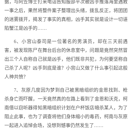
据，与阿笠博士打来电话告知服部平次被凶手推落海里遇救
一事之后，果然将整件案子整理出头绪，拨乱反正，将团团
的迷雾拨开，揭发了事实的真相，凶手其实就是设计一切诬
陷蟹江是凶手的……
6、小宫山泰司是一位著名的男演员，却在三天前遇
害，被发现陈尸在舞台后台的休息室中，问题是竟然突然冒
出三个人自称自己就是凶手，他们既非共犯，为何要坚称自
己杀了人呢？凶手到底是谁？小宫山又做了什么事引起这般
人神共愤？
7、灰原几度因为梦到自己被黑暗组织的金恩找到、枪
杀身亡而吓醒，一天竟然真的在路上看到了金恩和沃克，柯
南借以窃听器得知黑暗组织计划在户杯饭店暗杀某人，为了
阻止此事，也为了调查将他们身体缩小的毒药，柯南与灰原
一起进入追悼会场，没想到憾事仍然发生了……