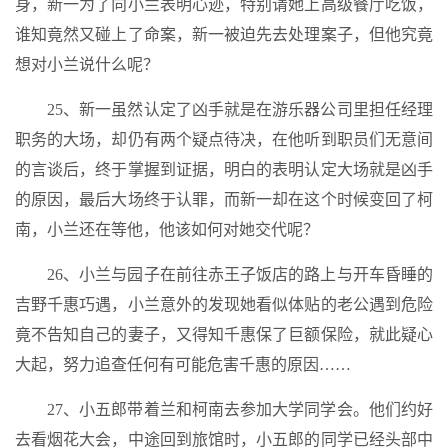
身，新一为了向小兰表明心迹，特别请她上高级餐厅吃饭，
谁知竟然又碰上了命案，新一被迫先去处理案子，但他究竟
想对小兰说什么呢？
25、新一虽然认定了凶手就是在游乐器公司里担任经理
职务的大场，却仍有两个疑点待决，在他听到职员们无意间
的言谈后，终于掌握到证据，明白的表明认定大场就是凶手
的原因，最后大场终于认罪，而新一却在这个时候变回了柯
南，小兰还在等他，他该如何对她交代呢？
26、小兰与园子在前往赤王子饭店的路上与开车昏睡的
吉野千惠巧遇，小兰意外的发现她看似体贴的老公遇到危险
竟不告知自己的妻子，又得知千惠保了巨额保险，就此疑心
大起，努力追查任何有可能危害千惠的原因……
27、小五郎带着兰和柯南去参加大学同学会。他们约好
去看烟花大会，中途回到旅馆时，小五郎的同学已经头部中