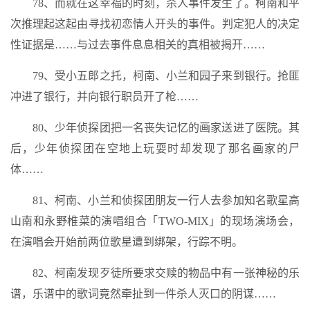
78、而就在这幸福的时刻，杀人事件发生了。柯南和平
次推理起这起由寻找初恋情人开头的事件。判定犯人的决定
性证据是……与过去事件息息相关的真相被揭开……
79、受小五郎之托，柯南、小兰和园子来到银行。抢匪
冲进了银行，并向银行职员开了枪……
80、少年侦探团把一名丧失记忆的画家送进了医院。其
后，少年侦探团在空地上玩耍时却发现了那名画家的尸
体……
81、柯南、小兰和侦探团朋友一行人去参加知名歌星高
山南和永野椎菜的演唱组合「TWO-MIX」的现场演场会，
在演唱会开始前两位歌星遭到绑架，行踪不明。
82、柯南发现歹徒所要求交赎的物品中有一张神秘的乐
谱，乐谱中的歌词竟然牵扯到一件杀人灭口的阴谋……