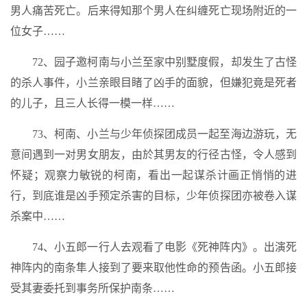
男人痛苦死亡。后来得知那个男人在纠缠死亡现场附近的一
位女子……
72、园子邀柯南与小兰至家中别墅度假，却发生了古怪
的杀人事件，小兰亲眼目睹了凶手的面貌，但嫌犯竟是死者
的儿子，且三人长得一模一样……
73、柯南、小兰与少年侦探团成员一起至海边游玩，无
意间遇到一对男女朋友，由於其男友的行径古怪，令人感到
怀疑；观察力敏锐的柯南，看出一起谋杀计画正悄悄的进
行，到底谁是凶手预定杀害的目标，少年侦探团亦被卷入谋
杀案中……
74、小五郎一行人去观看了电影《死神阵内》。出演死
神阵内的南条隼人接到了要来取他性命的预告函。小五郎接
受其妻委托到事务所保护南条……