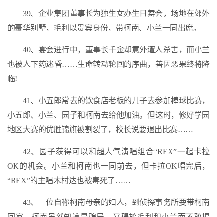
39、企业集团董事长为独生女办生日舞会，场地在郊外
的豪华别墅，毛利以贵宾身份，带柯南、小兰一同出席。
40、宴会进行中，董事长千金却意外遭人杀害，而小兰
也被人下药迷昏……生命转动轮回的序曲，善因恶果终将降
临!
41、小五郎常去的饮食店老板的儿子去参加棒球比赛，
小五郎、小兰、园子和柯南去给他加油。但这时，修好学园
地区大赛的优胜锦旗被割裂了，校长说要退出比赛……
42、园子获得可以和超人气演唱组合“REX”一起卡拉
OK的机会。小兰和柯南也一同前去，但卡拉OK唱完后，
“REX”的主唱木村达也被毒死了……
43、一位自称柯南母亲的妇人，到侦探事务所要带柯南
回家，柯南虽然知道是骗局，又碍於毛利和小兰而不敢揭