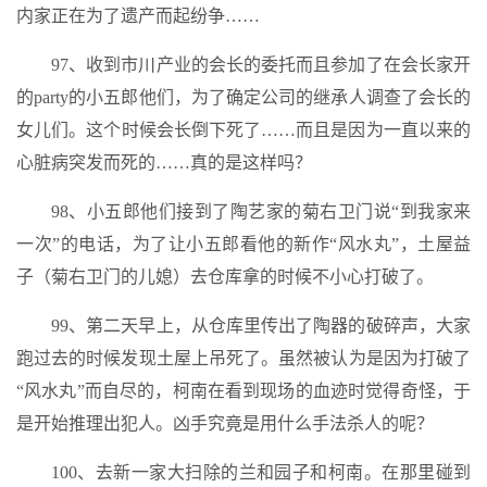
内家正在为了遗产而起纷争……
97、收到市川产业的会长的委托而且参加了在会长家开
的party的小五郎他们，为了确定公司的继承人调查了会长的
女儿们。这个时候会长倒下死了……而且是因为一直以来的
心脏病突发而死的……真的是这样吗？
98、小五郎他们接到了陶艺家的菊右卫门说“到我家来
一次”的电话，为了让小五郎看他的新作“风水丸”，土屋益
子（菊右卫门的儿媳）去仓库拿的时候不小心打破了。
99、第二天早上，从仓库里传出了陶器的破碎声，大家
跑过去的时候发现土屋上吊死了。虽然被认为是因为打破了
“风水丸”而自尽的，柯南在看到现场的血迹时觉得奇怪，于
是开始推理出犯人。凶手究竟是用什么手法杀人的呢？
100、去新一家大扫除的兰和园子和柯南。在那里碰到