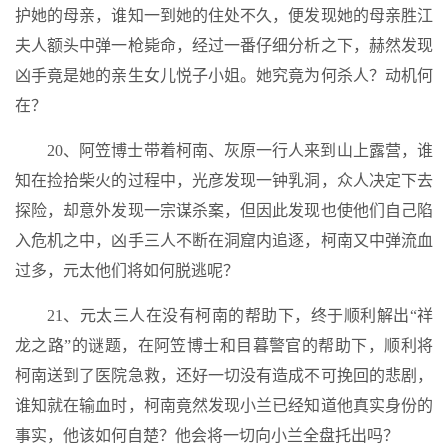
护她的母亲，谁知一到她的住处不久，便发现她的母亲胜江
夫人额头中弹一枪毙命，经过一番仔细分析之下，赫然发现
凶手竟是她的亲生女儿悦子小姐。她究竟为何杀人？动机何
在？
20、阿笠博士带着柯南、灰原一行人来到山上露营，谁
知在捡拾柴火的过程中，光彦发现一钟乳洞，众人决定下去
探险，却意外发现一宗谋杀案，但因此发现也使他们自己陷
入危机之中，凶手三人不断在洞窟内追逐，柯南又中弹流血
过多，元太他们将如何脱逃呢？
21、元太三人在没有柯南的帮助下，终于顺利解出“祥
龙之路”的谜题，在阿笠博士和目暮警官的帮助下，顺利将
柯南送到了医院急救，还好一切没有造成不可挽回的悲剧，
谁知就在输血时，柯南竟然发现小兰已经知道他真实身份的
事实，他该如何自楚？他会将一切向小兰全盘托出吗？