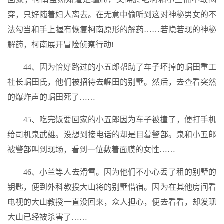
穿，只好随着妇人离去。在无意中偷听到这对神秘男女的不
法勾当和手上握有恢复柯南原形的解药……若隐若现的神秘
解药，柯南展开冒险侦察行动!
44、因为恰好路过的小五郎帮助了车子坏掉的崛田重工
社长崛田氏，他们被招待去崛田的别墅。然后，去查看突然
的爆炸声的崛田死了……
45、吃完饭要回家的小五郎因为车子被撞了，便打手机
给司机泉武雄。没想到接电话的却是目暮警部。泉和小五郎
被警部叫到现场，看到一位敷着面膜的女性……
46、小兰等人去滑雪。因为他们不小心丢了租的别墅的
钥匙，便到外科教授大山将的别墅借宿。因为在其他房间看
电视的大山教授一直没回来，众人担心，便去看看，却发现
大山已经被杀害了……