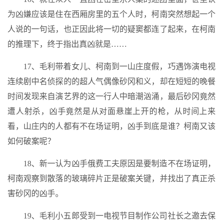
为凶嫌应该是住在西厢房里的五个人时，柯南突然想起一个
人说的一句话，也正因此将一切的疑窦都连了起来，在柯南
的推理下，终于指出真凶就是……
17、毛利带着女儿、柯南到一山庄度假，巧遇饰演电视
连续剧中名侦探的的超人气偶像砂冈和义，却在短短的晚餐
时间发现来自演艺界的这一行人中暗潮汹涌，最后砂冈竟然
遭人射杀，凶手竟然是从对面悬崖上开的枪，从时间上来
看，山庄内的人都有不在场证明，凶手到底是谁？柯南又该
如何破案呢？
18、新一认为凶手俄费工夫原因是要制造不在场证明，
柯南观察到散落的玻璃碎片正是破案关键，并找出了真正杀
害砂冈的凶手。
19、毛利小五郎受到一电视节目制作公司社长之邀去保