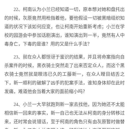
22、柯南认为小兰已经知道一切，原本想对她和盘托出
的时候，灰原竟然用枪指着他，要他假设一切被黑暗组织知
道的状况下该如何应变，也让柯南开始重新考虑；小兰在学
校的园游会中参加话剧演出，谁知演出到一半，竟然有人中
毒身亡，下毒的是谁？用的又是什么手法？
23、就在众人都惊讶于鉴识的结果，并且将命案指向自
杀案件的时候，黑衣骑士突然走了出来否定众人，而这个黑
衣骑士竟然就是睽违已久的工藤新一，在众人瞠目结舌之
下，新一顺利的破解了凶手的犯案手法，谁知身体却在此时
发痛，难道他会当着大家的面前缩小吗？
24、小兰一大早就跑到新一家去找他，因为她还不太能
相信新一回来的事实，新一自己也无法从柯南的身分转移过
来，还时常会说错话，至于柯南的角色只有由灰原暂时做替