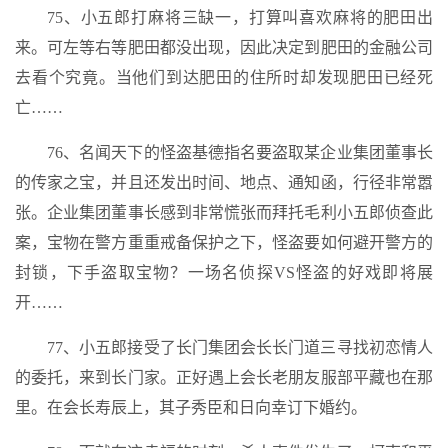
75、小五郎打麻将三缺一，打算叫喜欢麻将的肥田出
来。可左等右等肥田都没出现，因此决定到肥田的金融公司
去看个究竟。当他们到达肥田的住所时却发现肥田已经死
亡……
76、名闻天下的怪盗基德指名要盗取某企业集团董事长
的传家之宝，并且还发出时间、地点、通知函，行径非常嚣
张。企业集团董事长感到非常慌张而拜托毛利小五郎侦查此
案，宝物在警方重重戒备保护之下，怪盗要如何避开警方的
封锁，下手盗取宝物？一场名侦探VS怪盗的好戏即将展
开……
77、小五郎接受了长门集团会长长门道三寻找初恋情人
的委托，来到长门家。正好遇上会长老朋友服部平藏也在那
里。在会长寿辰上，其子秀臣和日向幸订下婚约。