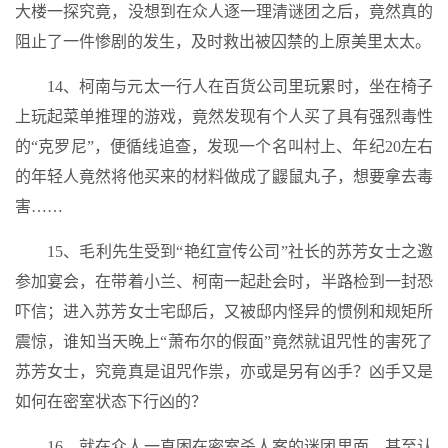
大楼一探究竟，没想到在众人逐一理清谜团之后，竟然真的
阻止了一件惨剧的发生，及时救出被囚禁的上原美里太太。
14、柯南与元太一行人在百货公司里玩累时，坐在椅子
上玩起菜单推理的游戏，竟然发现有个人买了具有强烈毒性
的“克罗尼”，便循线追查，发现一个名叫村上、年纪20左右
的年轻人竟然将他买来的材料做成了鼹鼠丸子，想要拿去毒
害……
15、毛利先生受到“艳红宣传公司”社长的苏芳女士之邀
参加宴会，在带着小兰、柯南一起赴会时，半路检到一封恐
吓信；进入苏芳女士宅邸后，又被邸内怪异的惯例和规矩所
震惊，谁知当天晚上“萧布尔的假面”竟然就诅咒性的害死了
苏芳女士，究竟真是诅咒作祟，亦或是另有凶手？凶手又是
如何在密室状态下行凶的？
16、就在众人一直困在密室杀人案的迷团里面，甚至认