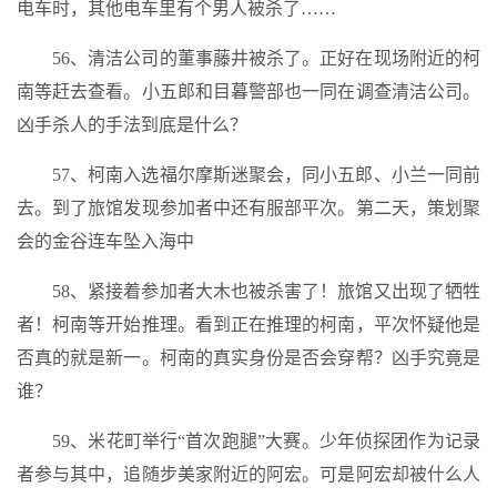
电车时，其他电车里有个男人被杀了……
56、清洁公司的董事藤井被杀了。正好在现场附近的柯
南等赶去查看。小五郎和目暮警部也一同在调查清洁公司。
凶手杀人的手法到底是什么？
57、柯南入选福尔摩斯迷聚会，同小五郎、小兰一同前
去。到了旅馆发现参加者中还有服部平次。第二天，策划聚
会的金谷连车坠入海中
58、紧接着参加者大木也被杀害了！旅馆又出现了牺牲
者！柯南等开始推理。看到正在推理的柯南，平次怀疑他是
否真的就是新一。柯南的真实身份是否会穿帮？凶手究竟是
谁？
59、米花町举行“首次跑腿”大赛。少年侦探团作为记录
者参与其中，追随步美家附近的阿宏。可是阿宏却被什么人