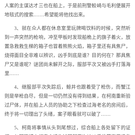
人案的主谋达才三也在船上，于是前刑警鲛崎与毛利便展开
地毯式的搜索.……希望能将他找出来。
3、就在众人都在休息室里玩牌喝饮料的时候，突然听
到一声突然的枪响，冲至甲板时发现船桅上的旗子着火，放
置急救救生梯的箱子也冒着熊熊火焰，箱子里还有具焦尸，
烧得面目全非难以辨识，凶手到底是谁？目的何在？那具焦
尸又是谁呢？谜团尚未解开之际，服部平次又被凶手打落海
里……
4、继服部平次失踪后，鲸井也跟着受了枪伤，而蟹江
则是举枪自尽，但是一切仍然没有得到结果，在柯南重新验
过尸体，并在船上人员的协助之下检查过海老名的房间后，
终于将一切理出了头绪，案子眼看就可以破了……
5、柯南将事情从头到尾想过，综合船上各处留下的证