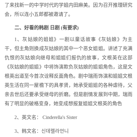
了来找新一的中学时代的学姐内田麻美。因为召开推理研究
会，所以连小五郎都被邀请了。
二、好看的韩剧 日剧 (有要求)
1、灰姑娘的姐姐》一剧以童话故事《灰姑娘》为主
干，但主角则换成灰姑娘的其中一个恶女姐姐。讲述了充满
仇恨的灰姑娘向继母和姐姐们报仇的故事，文根英在这部
《灰姑娘的姐姐》中将饰演欺负灰姑娘的姐姐角色，这是文
根英出道至今首次诠释反面角色。剧中瑞雨饰演和姐姐文根
英生活在同一屋檐下的具孝贤，她承受姐姐的各种虐待，父
亲去世后还要承受继母的折磨。但是剧情发展到中期，瑞雨
有了明显的破格变身，她变成想报复姐姐文根英的角色
2、英文名： Cinderella's Sister
3、韩文名：신데렐라언니