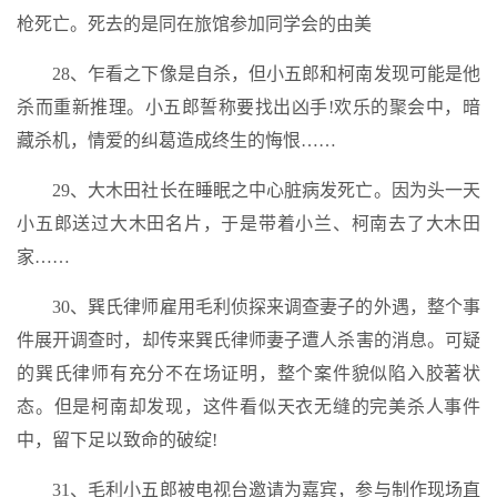
枪死亡。死去的是同在旅馆参加同学会的由美
28、乍看之下像是自杀，但小五郎和柯南发现可能是他
杀而重新推理。小五郎誓称要找出凶手!欢乐的聚会中，暗
藏杀机，情爱的纠葛造成终生的悔恨……
29、大木田社长在睡眠之中心脏病发死亡。因为头一天
小五郎送过大木田名片，于是带着小兰、柯南去了大木田
家……
30、巽氏律师雇用毛利侦探来调查妻子的外遇，整个事
件展开调查时，却传来巽氏律师妻子遭人杀害的消息。可疑
的巽氏律师有充分不在场证明，整个案件貌似陷入胶著状
态。但是柯南却发现，这件看似天衣无缝的完美杀人事件
中，留下足以致命的破绽!
31、毛利小五郎被电视台邀请为嘉宾，参与制作现场直