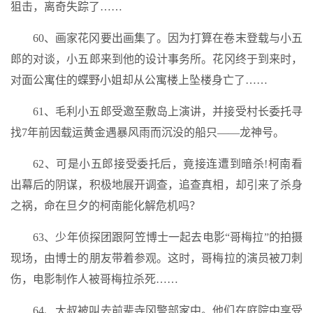
狙击，离奇失踪了……
60、画家花冈要出画集了。因为打算在卷末登载与小五
郎的对谈，小五郎来到他的设计事务所。花冈终于到来时，
对面公寓住的蝶野小姐却从公寓楼上坠楼身亡了……
61、毛利小五郎受邀至敷岛上演讲，并接受村长委托寻
找7年前因载运黄金遇暴风雨而沉没的船只——龙神号。
62、可是小五郎接受委托后，竟接连遭到暗杀!柯南看
出幕后的阴谋，积极地展开调查，追查真相，却引来了杀身
之祸，命在旦夕的柯南能化解危机吗？
63、少年侦探团跟阿笠博士一起去电影“哥梅拉”的拍摄
现场，由博士的朋友带着参观。这时，哥梅拉的演员被刀刺
伤，电影制作人被哥梅拉杀死……
64、大叔被叫去前辈寺冈警部家中。他们在庭院中享受