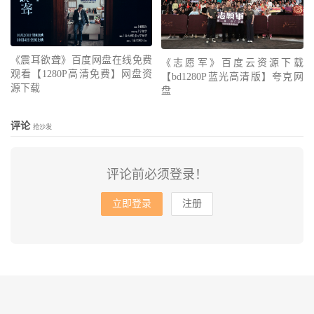
《震耳欲聋》百度网盘在线免费
《志愿军》百度云资源下载
观看【1280P高清免费】网盘资
【bd1280P蓝光高清版】夸克网
源下载
盘
评论
抢沙发
评论前必须登录！
立即登录
注册
© 2010-2026
会飞的鱼
网站地图