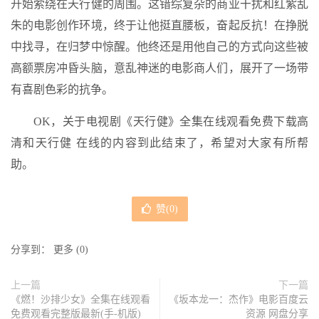
开始萦绕在天行健的周围。这错综复杂的商业干扰和红紫乱
朱的电影创作环境，终于让他挺直腰板，奋起反抗！在挣脱
中找寻，在归梦中惊醒。他终还是用他自己的方式向这些被
高额票房冲昏头脑，意乱神迷的电影商人们，展开了一场带
有喜剧色彩的抗争。
OK，关于电视剧《天行健》全集在线观看免费下载高
清和天行健 在线的内容到此结束了，希望对大家有所帮
助。
赞(
0
)
分享到：
更多
(
0
)
上一篇
下一篇
《燃！沙排少女》全集在线观看
《坂本龙一：杰作》电影百度云
免费观看完整版最新(手-机版)
资源 网盘分享