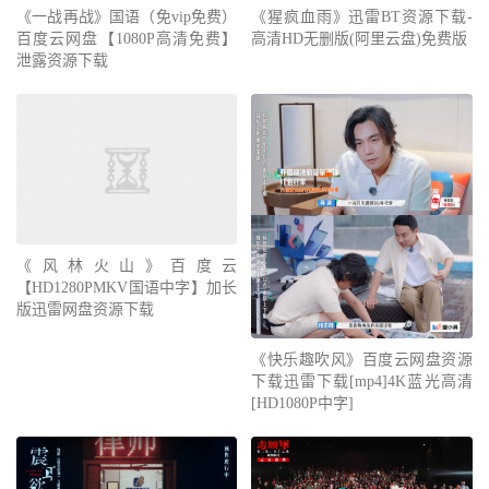
《一战再战》国语（免vip免费）
《猩疯血雨》迅雷BT资源下载-
百度云网盘【1080P高清免费】
高清HD无删版(阿里云盘)免费版
泄露资源下载
《风林火山》百度云
【HD1280PMKV国语中字】加长
版迅雷网盘资源下载
《快乐趣吹风》百度云网盘资源
下载迅雷下载[mp4]4K蓝光高清
[HD1080P中字]