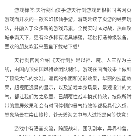
游戏标签:天行剑仙侠手游天行剑游戏是根据同名网页
游戏而开发的一款玄幻修仙手游，游戏延续了页游的经典玩
法，并融入了众多新的游戏元素，全民实时pk对战，热血攻
城争霸天下，更有众多稀有道具爆落，轻松打造神级装备，
喜欢的朋友欢迎来墨鱼下载站下载！
天行剑官网介绍《天行剑》是以神、魔、人三界为主
线，由国内顶尖国风特效团队制作，游戏在画面效果上做到
了顶级大作的水准，逼真的水面和光影效果，华丽的技能效
果，超视距远景的显示，以及游戏本身场景，景观设计的大
气，都让我们为之欣喜。已颠覆性战斗模式特效，技能所附
带的震屏效果和会有时间停顿的暴气特效等都极具代入感，
想象场景在崇山峻岭，苍天碧海之中与人过招是何等快意！
游戏中有语音交流，跨服战斗，团队副本，异界神兽，