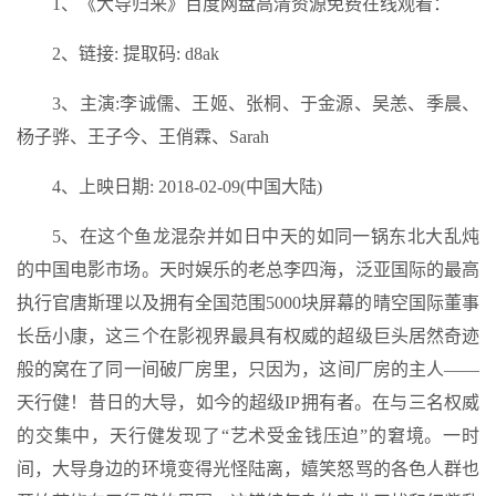
1、《大导归来》百度网盘高清资源免费在线观看：
2、链接: 提取码: d8ak
3、主演:李诚儒、王姬、张桐、于金源、吴恙、季晨、
杨子骅、王子今、王俏霖、Sarah
4、上映日期: 2018-02-09(中国大陆)
5、在这个鱼龙混杂并如日中天的如同一锅东北大乱炖
的中国电影市场。天时娱乐的老总李四海，泛亚国际的最高
执行官唐斯理以及拥有全国范围5000块屏幕的晴空国际董事
长岳小康，这三个在影视界最具有权威的超级巨头居然奇迹
般的窝在了同一间破厂房里，只因为，这间厂房的主人——
天行健！昔日的大导，如今的超级IP拥有者。在与三名权威
的交集中，天行健发现了“艺术受金钱压迫”的窘境。一时
间，大导身边的环境变得光怪陆离，嬉笑怒骂的各色人群也