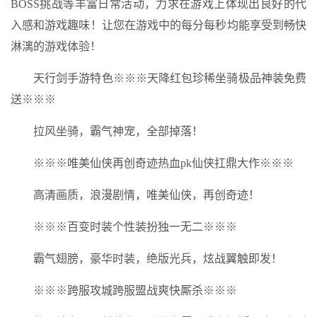
BOSS挑战等丰富日常活动，力求在游戏上体现出良好的代
入感和游戏趣味！让您在游戏中的每分每秒均能享受到畅快
淋漓的游戏体验！
天行剑手游特色※※※天降红包珍稀坐骑极品神装免费
送※※※
拉风坐骑，霸气神宠，全部掉落！
※※※唯美仙侠再创奇迹热血pk仙侠扛鼎大作※※※
高清画质，浪漫剧情，唯美仙侠，再创奇迹！
※※※百变时装个性装扮独一无二※※※
霸气翅膀，豪华时装，绝版光兵，炫战翼触即发！
※※※跨服攻城跨服盟战爽快厮杀※※※