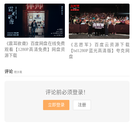
《震耳欲聋》百度网盘在线免费
《志愿军》百度云资源下载
观看【1280P高清免费】网盘资
【bd1280P蓝光高清版】夸克网
源下载
盘
评论
抢沙发
评论前必须登录！
立即登录
注册