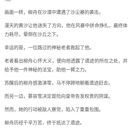
画面一转，柳舟在沙漠中遭遇了沙尘暴的袭击。
漫天的黄沙让他迷失了方向，他在风暴中拼命挣扎，最终体
力耗尽，晕倒在沙丘之下。
幸运的是，一位路过的神秘老者救起了他。
老者看出柳舟心怀大义，便向他透露了遗迹的所在之处，并
给予他一件神秘的法宝，助他一臂之力。
苏醒后的柳舟感激涕零，马不停蹄地朝着遗迹赶去。
而另一边，慕容雪决定冒险向皇帝告发权贵的阴谋。
然而，她的行动被敌人察觉，陷入了重重包围。
柳舟历经千辛万苦，终于抵达了遗迹。