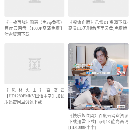
《一战再战》国语（免vip免费）
《猩疯血雨》迅雷BT资源下载-
百度云网盘【1080P高清免费】
高清HD无删版(阿里云盘)免费版
泄露资源下载
《风林火山》百度云
【HD1280PMKV国语中字】加长
版迅雷网盘资源下载
《快乐趣吹风》百度云网盘资源
下载迅雷下载[mp4]4K蓝光高清
[HD1080P中字]