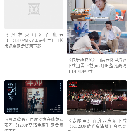
《风林火山》百度云
【HD1280PMKV国语中字】加长
版迅雷网盘资源下载
《快乐趣吹风》百度云网盘资源
下载迅雷下载[mp4]4K蓝光高清
[HD1080P中字]
《震耳欲聋》百度网盘在线免费
《志愿军》百度云资源下载
观看【1280P高清免费】网盘资
【bd1280P蓝光高清版】夸克网