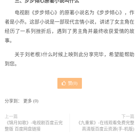
三、步步倾心原著小说叫什么
电视剧《步步倾心》的原著小说名为《步步倾心》，作
者是小乔。这部小说是一部现代言情小说，讲述了女主角在
经历了一系列挫折后，遇到了男主角并最终收获爱情的故
事。
关于刘老根3什么时候上映到此分享完毕，希望能帮助
到您。
赞(
0
)
分享到：
更多
(
0
)
上一篇
下一篇
《锦月如歌》-电视剧百度云完
《九重紫》-在线观看免费完整
整版 百度网盘链接
高清版百度云资源(手-机版)