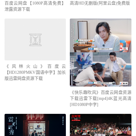
百度云网盘【1080P高清免费】
高清HD无删版(阿里云盘)免费版
泄露资源下载
《风林火山》百度云
【HD1280PMKV国语中字】加长
版迅雷网盘资源下载
《快乐趣吹风》百度云网盘资源
下载迅雷下载[mp4]4K蓝光高清
[HD1080P中字]