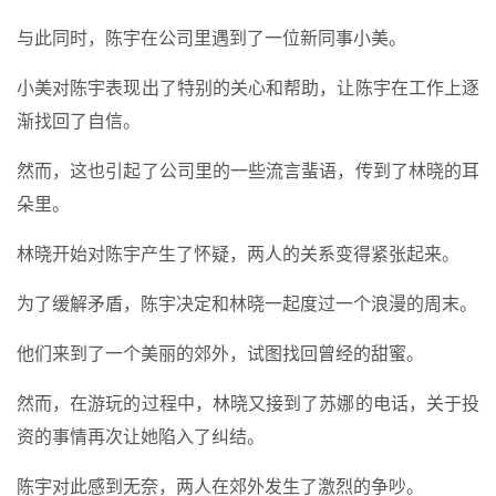
与此同时，陈宇在公司里遇到了一位新同事小美。
小美对陈宇表现出了特别的关心和帮助，让陈宇在工作上逐
渐找回了自信。
然而，这也引起了公司里的一些流言蜚语，传到了林晓的耳
朵里。
林晓开始对陈宇产生了怀疑，两人的关系变得紧张起来。
为了缓解矛盾，陈宇决定和林晓一起度过一个浪漫的周末。
他们来到了一个美丽的郊外，试图找回曾经的甜蜜。
然而，在游玩的过程中，林晓又接到了苏娜的电话，关于投
资的事情再次让她陷入了纠结。
陈宇对此感到无奈，两人在郊外发生了激烈的争吵。