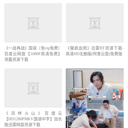
《一战再战》国语（免vip免费）
《猩疯血雨》迅雷BT资源下载-
百度云网盘【1080P高清免费】
高清HD无删版(阿里云盘)免费版
泄露资源下载
《风林火山》百度云
【HD1280PMKV国语中字】加长
版迅雷网盘资源下载