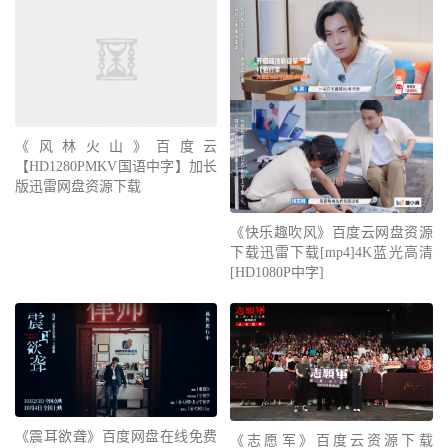
《风林火山》百度云
【HD1280PMKV国语中字】加长
版迅雷网盘资源下载
《快乐趣吹风》百度云网盘资源
下载迅雷下载[mp4]4K蓝光高清
[HD1080P中字]
《震耳欲聋》百度网盘在线免费
《志愿军》百度云资源下载