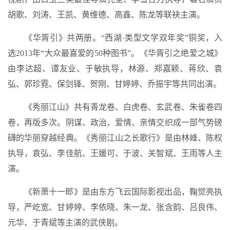
胡歌、刘涛、王凯、黄维德、高鑫、陈龙等联袂主演。
《华胥引》共两册。“西湖·类型文学双年奖”铜奖，入
选2013年“大众最喜爱的50种图书”。《华胥引之绝爱之城》
由李达超、谭友业、于敏执导，林源、郑嘉颖、蒋欣、袁
弘、郭珍霓、保剑锋、贺刚、甘婷婷、乔振宇等共同出演。
《秀丽江山》共有青龙卷、白虎卷、玄武卷、朱雀卷四
卷，再版多次。阴谋、政治、爱情、亲情交织成一部气势磅
礴的华丽穿越经典。《秀丽江山之长歌行》是由林峰、陈权
执导，袁弘、李佳航、王媛可、于波、关智斌、王雨等人主
演。
《新萧十一郎》是由东方飞云国际影视出品，鞠觉亮执
导，严屹宽、甘婷婷、李依晓、朱一龙、张含韵、吕良伟、
元华、于青斌等主演的武侠剧。