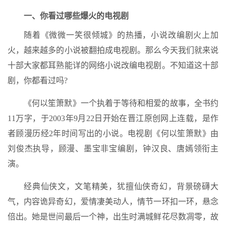
一、你看过哪些爆火的电视剧
随着《微微一笑很倾城》的热播，小说改编剧火上加
火，越来越多的小说被翻拍成电视剧。那么今天我们就来说
十部大家都耳熟能详的网络小说改编电视剧。不知道这十部
剧，你都看过吗?
《何以笙箫默》一个执着于等待和相爱的故事，全书约
11万字，于2003年9月22日开始在晋江原创网上连载，是作
者顾漫历经2年时间写出的小说。电视剧《何以笙箫默》由
刘俊杰执导，顾漫、墨宝非宝编剧，钟汉良、唐嫣领衔主
演。
经典仙侠文，文笔精美，犹擅仙侠奇幻，背景磅礴大
气，内容诡异奇幻，爱情凄美动人，情节一环扣一环，悬念
倍出。她是世间最后一个神，出生时满城鲜花尽数凋零，故