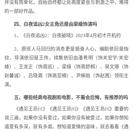
并没有简单化，自始自终都让处高度紧张与刺激之中，难得
的一部好作品。
四、白夜追凶2女主角还是由梁缘饰演吗
1、《白夜追凶2：白夜破晓》2023年4月初才开机的
2、原班人马回归的消息更是振奋人心，编剧依旧是指
纹，导演依旧是王伟，续集依旧由潘粤明（饰关宏宇/关宏
峰）、王龙正（饰周巡）、梁缘（饰周舒桐）、吴文璟（饰
赵馨诚）、吕晓霖（饰高亚楠）、尹姝贻（饰赵茜）领衔主
演。
五、哪些经典电视剧和电影，不看会后悔，有推荐的吗
《遇见王沥川》《遇见王沥川》《遇见王沥川》重要的
说三遍，如果你没有爱过，如果你没有被爱过，如果你想知
道爱有多深，就有多虐。想知道爱情的滋味，就去看看《遇