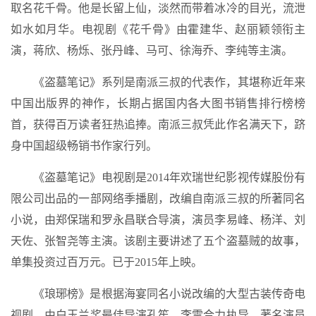
取名花千骨。他是长留上仙，淡然而带着冰冷的目光，流泄
如水如月华。电视剧《花千骨》由霍建华、赵丽颖领衔主
演，蒋欣、杨烁、张丹峰、马可、徐海乔、李纯等主演。
《盗墓笔记》系列是南派三叔的代表作，其堪称近年来
中国出版界的神作，长期占据国内各大图书销售排行榜榜
首，获得百万读者狂热追捧。南派三叔凭此作名满天下，跻
身中国超级畅销书作家行列。
《盗墓笔记》电视剧是2014年欢瑞世纪影视传媒股份有
限公司出品的一部网络季播剧，改编自南派三叔的所著同名
小说，由郑保瑞和罗永昌联合导演，演员李易峰、杨洋、刘
天佐、张智尧等主演。该剧主要讲述了五个盗墓贼的故事，
单集投资过百万元。已于2015年上映。
《琅琊榜》是根据海宴同名小说改编的大型古装传奇电
视剧，由白玉兰奖最佳导演孔笙、李雪合力执导，著名演员