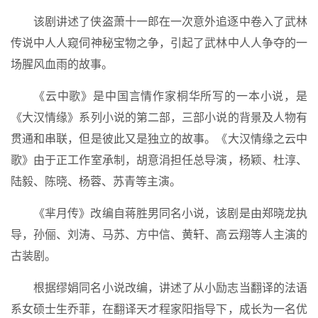
该剧讲述了侠盗萧十一郎在一次意外追逐中卷入了武林
传说中人人窥伺神秘宝物之争，引起了武林中人人争夺的一
场腥风血雨的故事。
《云中歌》是中国言情作家桐华所写的一本小说，是
《大汉情缘》系列小说的第二部，三部小说的背景及人物有
贯通和串联，但是彼此又是独立的故事。《大汉情缘之云中
歌》由于正工作室承制，胡意涓担任总导演，杨颖、杜淳、
陆毅、陈晓、杨蓉、苏青等主演。
《芈月传》改编自蒋胜男同名小说，该剧是由郑晓龙执
导，孙俪、刘涛、马苏、方中信、黄轩、高云翔等人主演的
古装剧。
根据缪娟同名小说改编，讲述了从小励志当翻译的法语
系女硕士生乔菲，在翻译天才程家阳指导下，成长为一名优