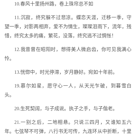
10.春风十里扬州路，卷上珠帘总不如
11.沉寂，终究躲不过悲凉。蝶恋天涯，迁移一季，守
望一季，对影两相弃，爱不为情生，璨璨泪雨下，流年，残
惜，终究太多的痛，繁花，没落，终究逃不过惆怅！
12.我昔曾在昭阳时，想得美人微启齿，你可见我满心
怜。
13.恍惚中，时光停滞，岁月静好。宛如十年前。
19.慕尔如星，愿守心一人，从天光乍破，到暮雪白
头。
20.生死契阔，与子成说。执子之手，与子偕老。
21.一别之后，二地相悬。只说三四月，又谁知五六
年。七弦琴不可弹，八行书无可传，九连环从中折断，十里