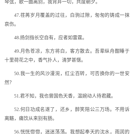
琴弦，歌一曲离别，我背弃一切，共度朝夕。
47.荏苒岁月覆盖的过往，白驹过隙，匆匆的铸成一抹
哀伤。
48.扬剑指长空自有，应者如雷霆。
49.月色苍凉，东方将白，客方散去。吾辈纵舟酣睡于
十里荷花之中，香气扑人，清梦甚惬。
50.我一生的风沙漫涴，红尘百转，可否换你的一世安
然？
51.君不知，我也曾国色天香，温婉动人待君藏。
52.何日功成名遂了，还乡，醉笑陪公三万场。不用诉
离觞，痛饮从来别有肠。
56.恍恍惚惚，迷迷荡荡。我想起奉天的沈水，雨润的