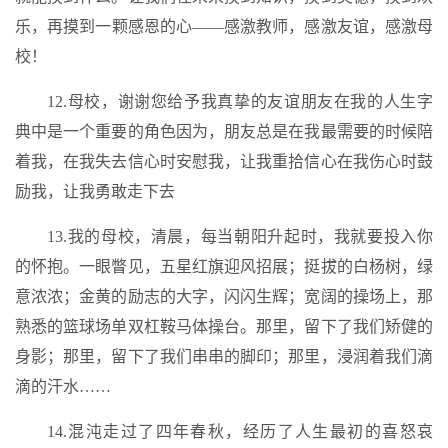
乐，再摸到一颗感恩的心——感激教师，感激友谊，感激母
校！
12.母校，谢谢您给予我真挚的友谊朋友在我的人生字
典中是一个重要的角色因为，朋友总是在我最需要的时候陪
着我，在我失去信心时安慰我，让我重拾信心在我伤心时鼓
励我，让我勇敢走下去
13.我的母校，清晨，每当朝阳升起时，我就要投入你
的怀抱。一眼瞥见，五星红旗迎风招展；挺拔的白杨树，绿
意浓浓；金黄的励志的大字，闪闪生辉；宽阔的操场上，那
熟悉的篮球场单双杠鞍马体操台。那里，留下了我们矫健的
身影；那里，留下了我们串串的脚印；那里，浸润着我们滴
滴的汗水……
14.混沌走过了四年春秋，经历了人生最初的喜怒哀