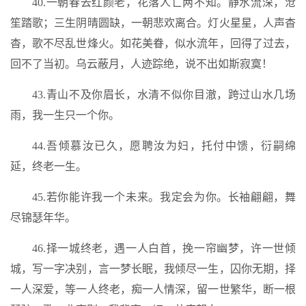
40.一朝春去红颜老，花落人亡两不知。静水流深，沧
笙踏歌；三生阴晴圆缺，一朝悲欢离合。灯火星星，人声杳
杳，歌不尽乱世烽火。如花美眷，似水流年，回得了过去，
回不了当初。乌云蔽月，人迹踪绝，说不出如斯寂寞！
43.青山不及你眉长，水清不似你目澈，跨过山水几场
雨，我一生只一个你。
44.吾倾慕汝已久，愿聘汝为妇，托付中馈，衍嗣绵
延，终老一生。
45.若你能许我一个未来。我定会为你。长袖翩翩，舞
尽锦瑟年华。
46.择一城终老，遇一人白首，挽一帘幽梦，许一世倾
城，写一字决别，言一梦长眠，我倾尽一生，囚你无期，择
一人深爱，等一人终老，痴一人情深，留一世繁华，断一根