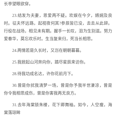
长亭望眼欲穿。
23.结发为夫妻，恩爱两不疑。欢娱在今夕，嬿婉及良
时。征夫怀远路，起视夜何其?参辰皆已没，去去从此辞。
行役在战场，相见未有期。握手一长叹，泪为生别滋。努力
爱春华，莫忘欢乐时。生当复来归，死当长相思。
24.两情若是久长时，又岂在朝朝暮暮。
25.我掀起山河奔向你，踏尽星辰来访你。
28.待我功成名达，许你花前月下。
30.曾是你扰我清梦一场，曾是你予我半世凄凉，曾是
你令我相思成伤，曾是你害我再无良方。
31.去年海棠锁朱楼，花下卿舞袖。如今，人空瘦，海
棠落琼眸