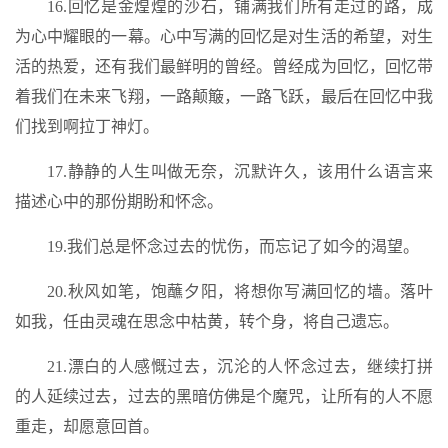
16.回忆是金煌煌的沙石，铺满我们所有走过的路，成
为心中耀眼的一幕。心中写满的回忆是对生活的希望，对生
活的热爱，还有我们最鲜明的曾经。曾经成为回忆，回忆带
着我们在未来飞翔，一路颠簸，一路飞跃，最后在回忆中我
们找到啊拉丁神灯。
17.静静的人生叫做无奈，沉默许久，该用什么语言来
描述心中的那份期盼和怀念。
19.我们总是怀念过去的忧伤，而忘记了如今的渴望。
20.秋风如笔，饱蘸夕阳，将想你写满回忆的墙。落叶
如我，任由灵魂在思念中枯黄，转个身，将自己遗忘。
21.漂白的人感慨过去，沉沦的人怀念过去，继续打拼
的人延续过去，过去的黑暗仿佛是个魔咒，让所有的人不愿
重走，却愿意回首。