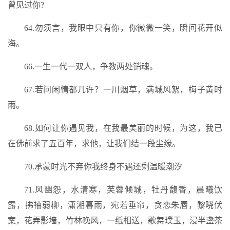
曾见过你?
64.勿须言，我眼中只有你，你微微一笑，瞬间花开似
海。
66.一生一代一双人，争教两处销魂。
67.若问闲情都几许？一川烟草，满城风絮，梅子黄时
雨。
68.如何让你遇见我，在我最美丽的时候，为这，我已
在佛前求了五百年，求他，让我们结一段尘缘。
70.承蒙时光不弃你我终身不遇还剩温暖潮汐
71.风幽怨，水清寒，芙蓉倾城，牡丹馥香，晨曦饮
露，拂袖弱柳，潇湘暮雨，宛若垂帘，贪恋朱唇，黎晓伏
案，花弄影墙，竹林晚风，一纸相送，歌舞璞玉，浸半盏茶