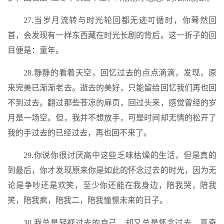
27.当岁月流转与时光轮回都无迹可循时，你蓦然回
首，会发现有一样东西藏在时光长剧的背后。这一折子的回
目便是：童年。
28.静静的看着天空，回忆过去的点点滴滴，发现，原
来完美已渐渐老去。逝去的美好，只能留给回忆我们再也回
不到过去。翻过那些苍凉的扉页，回过头来，感觉曾经的岁
月是一场空。但，我并不想放手，可是时间却无情的松开了
我的手过去的已经过去，再也回不来了。
29.你说你很讨厌高中这些乏味枯燥的生活，但是真的
到最后，你才发现原来你是如此的怀念过去的时光，因为无
论是争吵还是欢笑，至少你还能在我身边，陪我哭，陪我
笑，陪我疯，陪我二，陪我憧憬未来的日子。
30.我总是轻视过去的自己，却又总是怀念过去，真奇