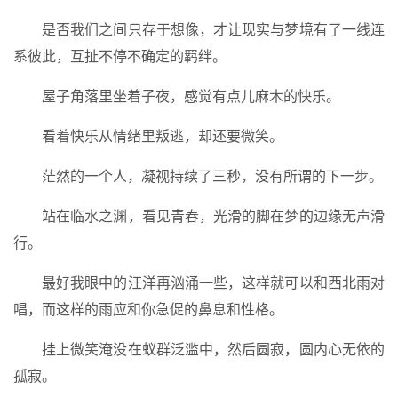
是否我们之间只存于想像，才让现实与梦境有了一线连
系彼此，互扯不停不确定的羁绊。
屋子角落里坐着子夜，感觉有点儿麻木的快乐。
看着快乐从情绪里叛逃，却还要微笑。
茫然的一个人，凝视持续了三秒，没有所谓的下一步。
站在临水之渊，看见青春，光滑的脚在梦的边缘无声滑
行。
最好我眼中的汪洋再汹涌一些，这样就可以和西北雨对
唱，而这样的雨应和你急促的鼻息和性格。
挂上微笑淹没在蚁群泛滥中，然后圆寂，圆内心无依的
孤寂。