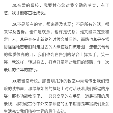
28.亲爱的母校，我要甘心您对我辛勤的哺育，有了
您，我才能够茁壮成长。
29.不是所有的梦，都来得及实现；不是所有的话，都
来得及告诉。也许是欢乐；也许是忧愁；谁又能决定去和
留！人，总是会在走新路的时候恋着旧路，而路也总是在懵
懵懂懂地恋着旧时走过去的人纵使我们流着泪，流着沉甸甸
的盐质很高的泪，我们也会在告别的站台上挥挥手，笑一
笑，就这样，转过身去，打点好童年对我们的馈赠，作一次
最后的童年的旅行。
30.我留恋母校。那窗明几净的教室中常常传出我们琅
琅的读书声；那绿草如茵的操场上时时活跃着我们矫健的身
姿；那多功能教室里，一只只高举的右手是一道最亮丽的风
景线；那饱藏古今中外文学读物的图书馆则是丰富我们业余
生活充实我们精神世界的最佳去处。