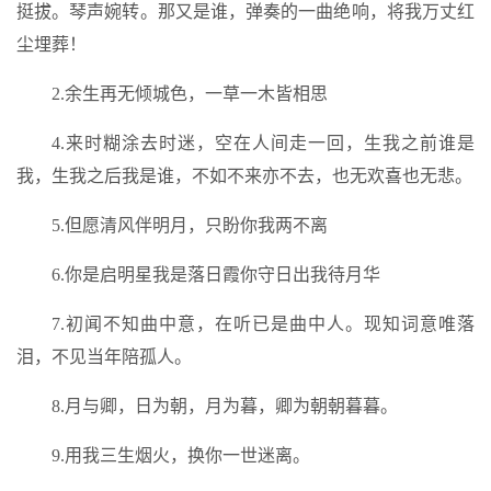
挺拔。琴声婉转。那又是谁，弹奏的一曲绝响，将我万丈红
尘埋葬！
2.余生再无倾城色，一草一木皆相思
4.来时糊涂去时迷，空在人间走一回，生我之前谁是
我，生我之后我是谁，不如不来亦不去，也无欢喜也无悲。
5.但愿清风伴明月，只盼你我两不离
6.你是启明星我是落日霞你守日出我待月华
7.初闻不知曲中意，在听已是曲中人。现知词意唯落
泪，不见当年陪孤人。
8.月与卿，日为朝，月为暮，卿为朝朝暮暮。
9.用我三生烟火，换你一世迷离。