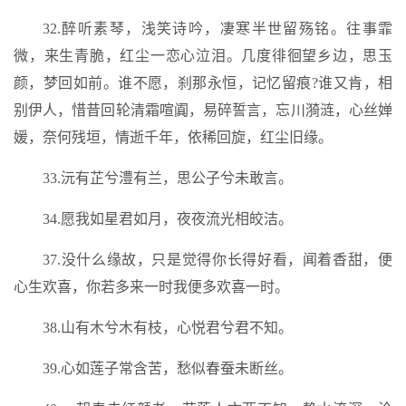
32.醉听素琴，浅笑诗吟，凄寒半世留殇铭。往事霏
微，来生青脆，红尘一恋心泣泪。几度徘徊望乡边，思玉
颜，梦回如前。谁不愿，刹那永恒，记忆留痕?谁又肯，相
别伊人，惜昔回轮清霜喧阗，易碎誓言，忘川漪涟，心丝婵
媛，奈何残垣，情逝千年，依稀回旋，红尘旧缘。
33.沅有芷兮澧有兰，思公子兮未敢言。
34.愿我如星君如月，夜夜流光相皎洁。
37.没什么缘故，只是觉得你长得好看，闻着香甜，便
心生欢喜，你若多来一时我便多欢喜一时。
38.山有木兮木有枝，心悦君兮君不知。
39.心如莲子常含苦，愁似春蚕未断丝。