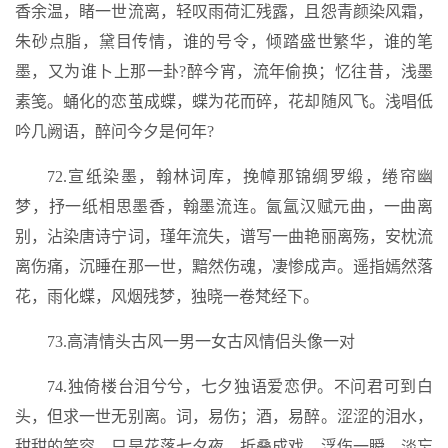
香余温，睹一世流离，轻叹雨荷汇残露，且怨青颜染风霜，
朱砂点脂，黛目传情，谁的号令，倾踏盛世繁华，谁的笔
墨，又为谁卜上那一卦?醉今宵，流年偷换；忆往昔，浅墨
素笺。蛹化的恋茧成蝶，蝶为花而碎，花却随风飞。浅唱低
吟几阙语，醉问今夕是何年?
72.宣纸染墨，翰林词库，挽幛那锦绸罗缎，绻帘幽
梦，抒一纸相思墨香，翰墨流连。氤氲汉赋元曲，一曲离
别，沾染唐诗宁词，瑾年流失，谱写一曲艳丽离殇，安枕流
离伤痛，沉睡在那一世，黯然伤魂，凄惨成声。遥指嫣然落
花，雨化蝶，风烟残梦，独晓一卷梵经下。
73.高清情头古风一男一女古风情侣头像一对
74.独倚楼台泪兮兮，七夕独语爱恋伊。不问君可到白
头，但求一世无别离。词，易伤；酒，易醉。涩涩的泪水，
甜甜的笑容。只是花落七夕夜，折叠成戏。浮伤一瞬，淡忘