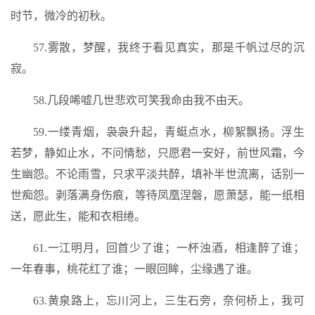
时节，微冷的初秋。
57.雾散，梦醒，我终于看见真实，那是千帆过尽的沉
寂。
58.几段唏嘘几世悲欢可笑我命由我不由天。
59.一缕青烟，袅袅升起，青蜓点水，柳絮飘扬。浮生
若梦，静如止水，不问情愁，只愿君一安好，前世风霜，今
生幽怨。不论雨雪，只求平淡共醉，填补半世流离，话别一
世痴怨。剥落满身伤痕，等待凤凰涅磐，愿萧瑟，能一纸相
送，愿此生，能和衣相绻。
61.一江明月，回首少了谁；一杯浊酒，相逢醉了谁；
一年春事，桃花红了谁；一眼回眸，尘缘遇了谁。
63.黄泉路上，忘川河上，三生石旁，奈何桥上，我可