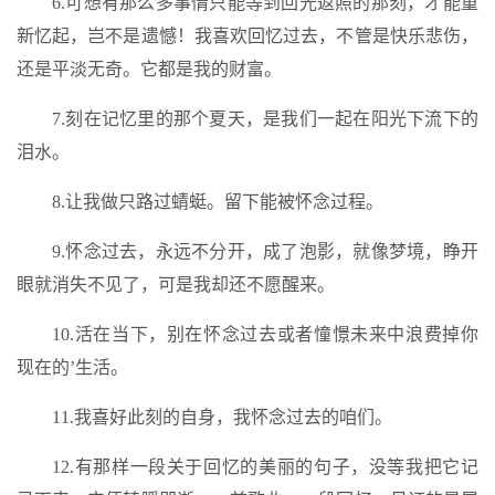
6.可想有那么多事情只能等到回光返照的那刻，才能重
新忆起，岂不是遗憾！我喜欢回忆过去，不管是快乐悲伤，
还是平淡无奇。它都是我的财富。
7.刻在记忆里的那个夏天，是我们一起在阳光下流下的
泪水。
8.让我做只路过蜻蜓。留下能被怀念过程。
9.怀念过去，永远不分开，成了泡影，就像梦境，睁开
眼就消失不见了，可是我却还不愿醒来。
10.活在当下，别在怀念过去或者憧憬未来中浪费掉你
现在的’生活。
11.我喜好此刻的自身，我怀念过去的咱们。
12.有那样一段关于回忆的美丽的句子，没等我把它记