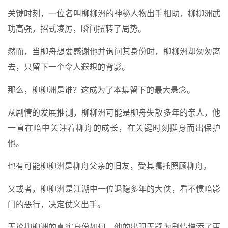
关键时刻，一位名叫柳柳洲的神秘人物出手相助，柳柳洲武
功高强，招式凌厉，瞬间扭转了局势。
然而，当柳舟想要感谢他并询问其身份时，柳柳洲却匆匆离
去，只留下一个令人遐想的背影。
那么，柳柳洲是谁？这成为了本集留下的最大悬念。
从剧情的发展推测，柳柳洲可能是柳舟失散多年的亲人，他
一直在暗中关注着柳舟的成长，在关键时刻挺身而出保护
他。
也有可能柳柳洲是柳舟父亲的旧友，受其嘱托照顾柳舟。
又或者，柳柳洲是江湖中一位退隐多年的大侠，看不惯暗影
门的恶行，决定仗义出手。
无论柳柳洲的真实身份如何，他的出现无疑为剧情增添了更