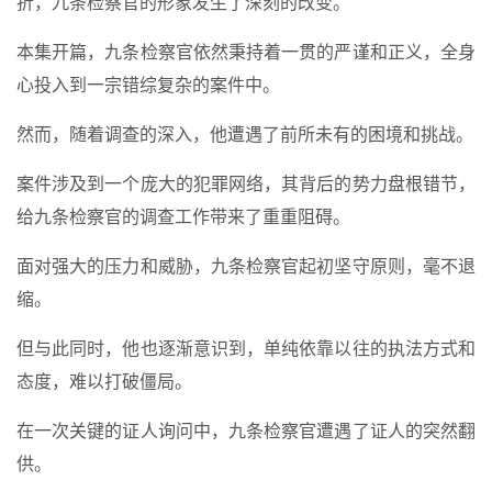
折，九条检察官的形象发生了深刻的改变。
本集开篇，九条检察官依然秉持着一贯的严谨和正义，全身
心投入到一宗错综复杂的案件中。
然而，随着调查的深入，他遭遇了前所未有的困境和挑战。
案件涉及到一个庞大的犯罪网络，其背后的势力盘根错节，
给九条检察官的调查工作带来了重重阻碍。
面对强大的压力和威胁，九条检察官起初坚守原则，毫不退
缩。
但与此同时，他也逐渐意识到，单纯依靠以往的执法方式和
态度，难以打破僵局。
在一次关键的证人询问中，九条检察官遭遇了证人的突然翻
供。