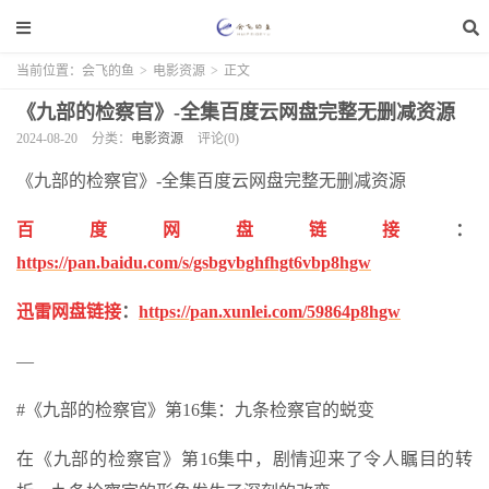
当前位置：
会飞的鱼
>
电影资源
>
正文
《九部的检察官》-全集百度云网盘完整无删减资源
2024-08-20
分类：
电影资源
评论(0)
《九部的检察官》-全集百度云网盘完整无删减资源
百度网盘链接
：
https://pan.baidu.com/s/gsbgvbghfhgt6vbp8hgw
迅雷网盘链接
：
https://pan.xunlei.com/59864p8hgw
—
#《九部的检察官》第16集：九条检察官的蜕变
在《九部的检察官》第16集中，剧情迎来了令人瞩目的转