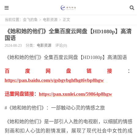
当前位置：
会飞的鱼
>
电影资源
>
正文
《她和她的他们》全集百度云网盘【HD1080p】高清
国语
2024-08-23
分类：
电影资源
评论(0)
《她和她的他们》全集百度云网盘【HD1080p】高清国语
百度网盘链接
：
https://pan.baidu.com/s/gsbgvbghfhgt6vbp8hgw
迅雷网盘链接
：
https://pan.xunlei.com/59864p8hgw
#《她和她的他们》：一部触动心灵的情感之旅
《她和她的他们》是一部引人入胜的电视剧，以细腻的情感
刻画和扣人心弦的剧情发展，展现了现代社会中女性的成