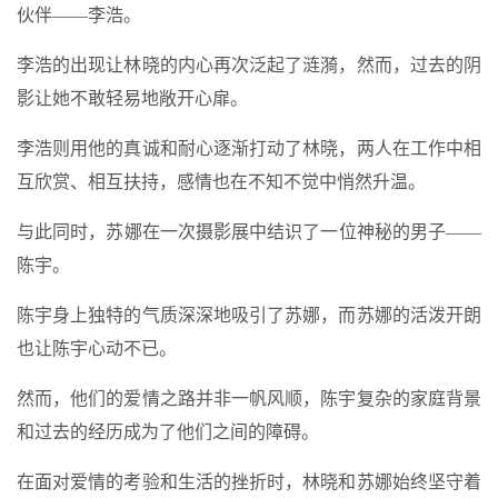
伙伴——李浩。
李浩的出现让林晓的内心再次泛起了涟漪，然而，过去的阴
影让她不敢轻易地敞开心扉。
李浩则用他的真诚和耐心逐渐打动了林晓，两人在工作中相
互欣赏、相互扶持，感情也在不知不觉中悄然升温。
与此同时，苏娜在一次摄影展中结识了一位神秘的男子——
陈宇。
陈宇身上独特的气质深深地吸引了苏娜，而苏娜的活泼开朗
也让陈宇心动不已。
然而，他们的爱情之路并非一帆风顺，陈宇复杂的家庭背景
和过去的经历成为了他们之间的障碍。
在面对爱情的考验和生活的挫折时，林晓和苏娜始终坚守着