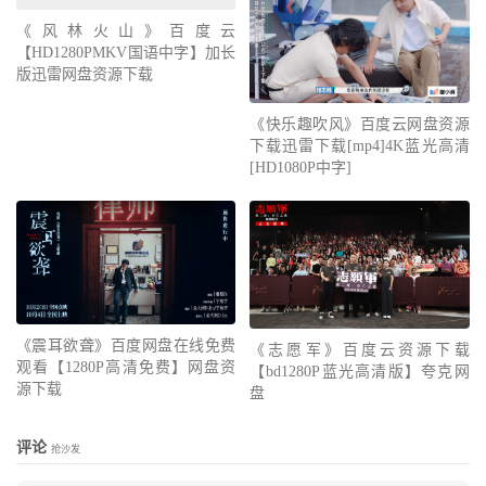
《风林火山》百度云
【HD1280PMKV国语中字】加长
版迅雷网盘资源下载
《快乐趣吹风》百度云网盘资源
下载迅雷下载[mp4]4K蓝光高清
[HD1080P中字]
《震耳欲聋》百度网盘在线免费
《志愿军》百度云资源下载
观看【1280P高清免费】网盘资
【bd1280P蓝光高清版】夸克网
源下载
盘
评论
抢沙发