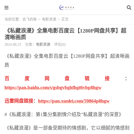
当前位置：
会飞的鱼
>
电影资源
>
正文
《私藏浪漫》全集电影百度云【1280P网盘共享】超
清晰画质
2024-08-25
分类：
电影资源
评论(0)
《私藏浪漫》全集电影百度云【1280P网盘共享】超清晰画
质
百度网盘链接
：
https://pan.baidu.com/s/gsbgvbghfhgt6vbp8hgw
迅雷网盘链接
：
https://pan.xunlei.com/59864p8hgw
#《私藏浪漫：第1集分集剧情介绍及“私藏浪漫”的深意》
《私藏浪漫》是一部备受期待的情感剧，它以细腻的情感刻