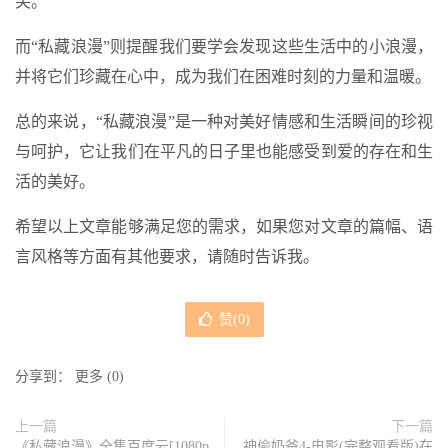
笑。
而“私藏浪漫”则提醒我们要学会发现这些生活中的小浪漫，
并将它们珍藏在心中，成为我们在困难时刻的力量和温暖。
总的来说，“私藏浪漫”是一种对美好情感和生活瞬间的珍视
与呵护，它让我们在平凡的日子里也能感受到爱的存在和生
活的美好。
希望以上文章能够满足您的需求，如果您对文章的篇幅、语
言风格等方面有其他要求，请随时告诉我。
赞(
0
)
分享到：
更多
(
0
)
上一篇
下一篇
《私藏浪漫》全集百度云[1080p
神偷奶爸4-电影(完整观看版)在