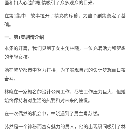
画和扣人心弦的剧情吸引了众多观众的目光。
在第1集中，故事拉开了精彩的序幕，为整个剧集奠定了基
础。
一、第1集剧情介绍
本集的开篇，我们见到了女主角林晓，一位充满活力和梦想
的年轻女孩。
她在繁华都市中努力打拼，为了实现自己的设计梦想而日夜
奋斗。
林晓在一家知名的设计公司工作，尽管工作压力巨大，但她
始终保持着对生活的热爱和对未来的憧憬。
在一次偶然的机会中，林晓遇到了男主角苏然。
苏然是一个神秘而富有魅力的男人，他的出现瞬间吸引了林