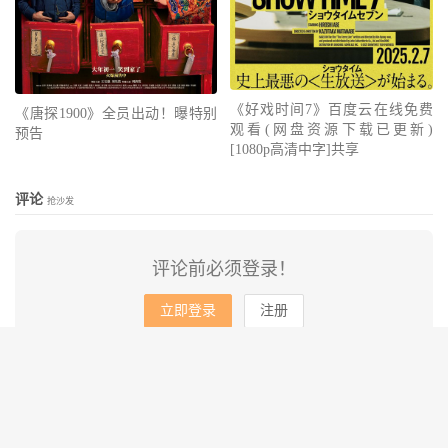
《好戏时间7》百度云在线免费
《唐探1900》全员出动！曝特别
观看(网盘资源下载已更新)
预告
[1080p高清中字]共享
评论
抢沙发
评论前必须登录！
立即登录
注册