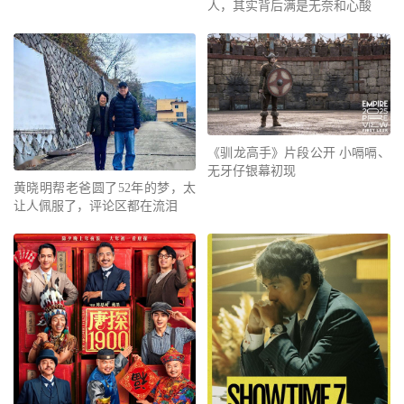
人，其实背后满是无奈和心酸
《驯龙高手》片段公开 小嗝嗝、
无牙仔银幕初现
黄晓明帮老爸圆了52年的梦，太
让人佩服了，评论区都在流泪