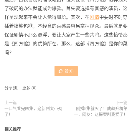
了破局的办法就能成为爆款。首先要选择有喜感的演员，这
样呈现起来不会让人觉得尴尬。其次，在
剧情
中要时不时穿
插着搞笑包袱，不经意的喜感最容易拿捏观众。最后就是要
保证剧情不那么悬浮，要让大家产生一些共鸣。这些恰恰都
是《四方馆》的优势所在。那么，这部《四方馆》是你的菜
吗？
赞(
0
)
分享到：
更多
(
0
)
上一篇
下一篇
一口气看完四集，这新剧太带劲
刚播8集就火了！成飙升榜第
了！
一，网友：这探案剧我爱了！
相关推荐