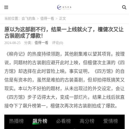
当前位置：
会飞的鱼
>
值得一看
>
正文
原以为这部剧不行，结果一上线就火了，檀健次又让
古装剧成了爆款！
2024-08-25
分类：
值得一看
评论(0)
《柳舟记》的热度持续领跑，其他剧集难以望其项背。按理
说，同题材的古装剧应避开此时上映，但檀健次主演的《四
方馆》却选择在此时冒险上映。事实证明，《四方馆》的自
信是有资本的，虽然是难拍的古装喜剧，但却拍得既搞笑又
现实。本以为不好拍的题材，从未出现过的外交设定，会让
《四方馆》步子迈得太大，变成一部烂片。结果上线后就直
接夺下了飙升榜第一，檀健次再次将古装剧拍成了爆款。