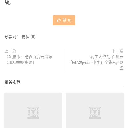
战。
赞(
0
)
分享到：
更多
(
0
)
上一篇
下一篇
（金腰带）电影百度云资源
转生大作战-百度云
【HD1080P资源】
「bd720p/mkv中字」全集Mp4网
盘
相关推荐