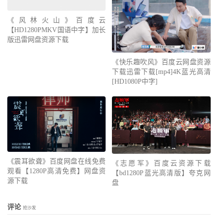
《风林火山》百度云
【HD1280PMKV国语中字】加长
版迅雷网盘资源下载
《快乐趣吹风》百度云网盘资源
下载迅雷下载[mp4]4K蓝光高清
[HD1080P中字]
《震耳欲聋》百度网盘在线免费
《志愿军》百度云资源下载
观看【1280P高清免费】网盘资
【bd1280P蓝光高清版】夸克网
源下载
盘
评论
抢沙发