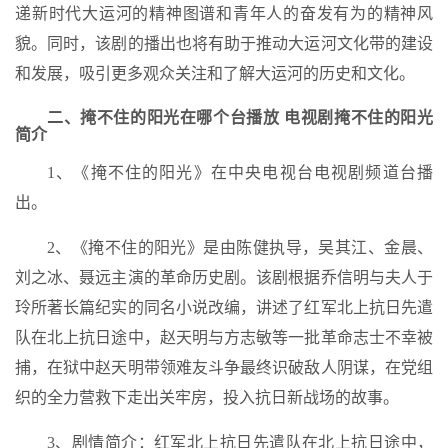
递新时代大运河的精神图谱和青年人的奋发有为的精神风
貌。同时，该剧的播出也将有助于推动大运河文化带的建设
和发展，吸引更多观众关注和了解大运河的历史和文化。
二、掩不住的阳光在哪个台播放 电视剧掩不住的阳光
简介
1、《掩不住的阳光》在中央电视台电视剧频道台播
出。
2、《掩不住的阳光》是由陈健执导，吴其江、金晨、
刘之冰、聂远主演的革命历史剧。该剧根据乔信明与夫人于
玲所著长篇纪实的同名小说改编，讲述了红军北上抗日先遣
队在北上抗日途中，赵天明与方志敏等一批革命志士不幸被
捕，在狱中赵天明带领难友斗争最终识破敌人阴谋，在党组
织的全力营救下走出关牢房，投入抗日新战场的故事。
3、剧情简介：红军北上抗日先遣队在北上抗日途中，