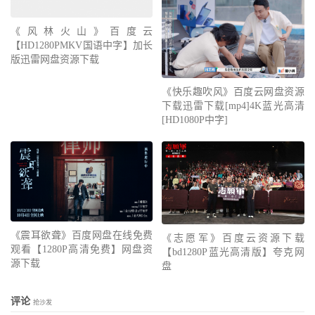
《风林火山》百度云
【HD1280PMKV国语中字】加长
版迅雷网盘资源下载
《快乐趣吹风》百度云网盘资源
下载迅雷下载[mp4]4K蓝光高清
[HD1080P中字]
《震耳欲聋》百度网盘在线免费
《志愿军》百度云资源下载
观看【1280P高清免费】网盘资
【bd1280P蓝光高清版】夸克网
源下载
盘
评论
抢沙发