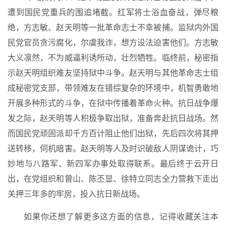
遭到国民党重兵的围追堵截。红军将士浴血奋战，弹尽粮
绝，方志敏、赵天明等一批革命志士不幸被捕。监狱内外国
民党官员贪污腐化，尔虞我诈，想方设法迫害他们。方志敏
大义凛然，不为威逼利诱所动，壮烈牺牲。临终前，秘密指
示赵天明组织难友坚持狱中斗争。赵天明与其他革命志士组
成秘密党支部，带领难友在错综复杂的环境中，机智勇敢地
开展多种形式的斗争，在狱中传播着革命火种。抗日战争爆
发之际，赵天明等人积极争取出狱，准备奔赴抗日战场。然
而国民党顽固派却千方百计阻止他们出狱，先后四次将其押
送转移，伺机暗害。赵天明等人及时识破敌人阴谋诡计，巧
妙地与八路军、新四军办事处取得联系。最后终于云开日
出，在党组织和曾山、陈丕显、徐特立同志全力营救下走出
关押三年多的牢房，投入抗日新战场。
如果你还想了解更多这方面的信息，记得收藏关注本