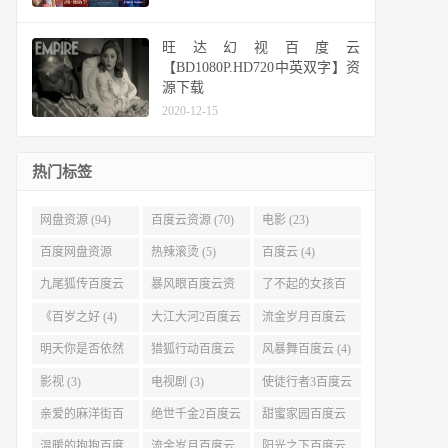
旺达幻视百度云
【BD1080P.HD720中英双字】资
源下载
2020-12-15
热门标签
网盘资源 (94)
百度云资源 (70)
电影 (23)
百度网盘资源
热辣滚烫 (5)
百度云 (4)
(11)
九尾狐传百度云
暴风眼百度云资
了不起的女孩百
(4)
源 (4)
度云 (4)
《百岁之好 (4)
大江大河2百度云
流金岁月百度云
(4)
(4)
明天你是否依然
猎狐行动百度云
风暴舞百度云 (4)
爱我百度云 (4)
(4)
影视 (3)
电视剧 (3)
使徒行者3百度云
资源 (3)
亲爱的麻洋街百
绝世千金2百度云
甜蜜家园百度云
度云资源 (3)
(3)
(3)
温暖的抱抱百度
流金岁月百度云
阳光之下百度云