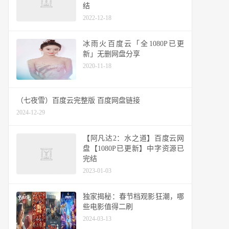
结
2022-12-18
冰雨火百度云「全1080P已更
新」无删网盘分享
2020-11-18
（七夜雪）百度云完整版 百度网盘链接
2024-12-29
【阿凡达2：水之道】百度云网
盘【1080P已更新】中字资源已
完结
2023-01-03
独家揭秘：春节档观影狂潮，哪
些电影值得二刷
2024-03-13