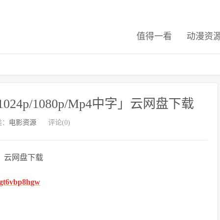
值得一看
动漫资
24p/1080p/Mp4中字」云网盘下载
类：
电影资源
评论(0)
中字」云网盘下载
fhgt6vbp8hgw