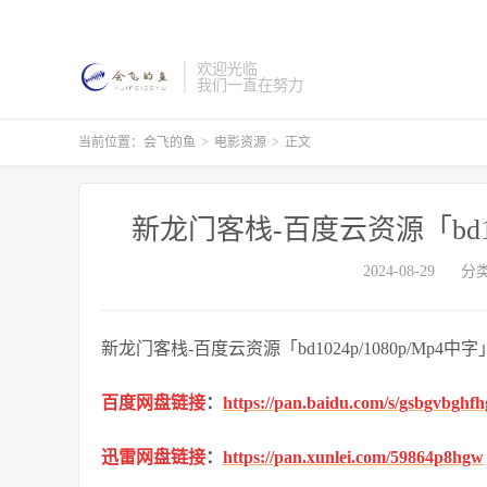
欢迎光临
我们一直在努力
当前位置：
会飞的鱼
>
电影资源
>
正文
新龙门客栈-百度云资源「bd10
2024-08-29
分
新龙门客栈-百度云资源「bd1024p/1080p/Mp4
百度网盘链接
：
https://pan.baidu.com/s/gsbgvbgh
迅雷网盘链接
：
https://pan.xunlei.com/59864p8hgw