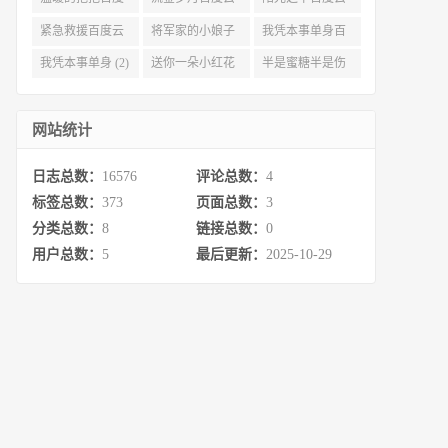
云 (3)
完整网盘 (3)
(3)
紧急救援百度云
将军家的小娘子
我凭本事单身百
资源 (2)
百度云 (2)
度云资源 (2)
我凭本事单身 (2)
送你一朵小红花
半是蜜糖半是伤
百度云 (2)
百度云资源 (2)
网站统计
日志总数：
16576
评论总数：
4
标签总数：
373
页面总数：
3
分类总数：
8
链接总数：
0
用户总数：
5
最后更新：
2025-10-29