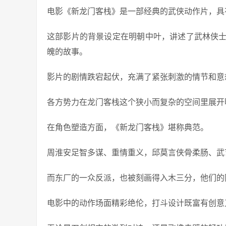
电影《新龙门客栈》是一部经典的武侠动作片，具
这部影片的背景设定在明朝中叶，讲述了武林侠
魄的故事。
影片的剧情跌宕起伏，充满了紧张刺激的情节和意
各方势力在龙门客栈这个狭小而复杂的空间里展开
在角色塑造方面，《新龙门客栈》堪称典范。
周淮安足智多谋、重情重义，邱莫言侠骨柔肠、武
而东厂的一众反派，也被刻画得入木三分，他们的
电影中的动作场面精彩绝伦，打斗设计既富有创意