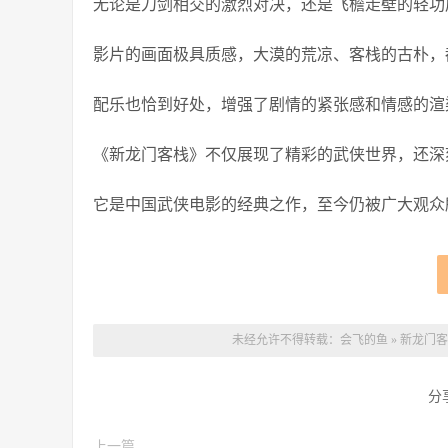
无论是刀剑相交的激烈对决，还是飞檐走壁的轻功
影片的画面极具质感，大漠的荒凉、客栈的古朴，
配乐也恰到好处，增强了剧情的紧张感和情感的渲
《新龙门客栈》不仅展现了精彩的武侠世界，还深
它是中国武侠电影的经典之作，至今仍被广大观众
未经允许不得转载：
会飞的鱼
»
新龙门客栈
分
上一篇