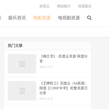
标签云
网站统计
资源留言
源
娱乐资讯
电影资源
电视剧资源
热门文章
《梅兰芳》-百度云资源 网盘分
享
2022-12-17
《王牌特工》百度云（hd高清）
网盘【1280P中字】完整资源已
分享
2022-12-15