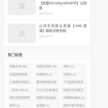
【完整HD1080p/MP4中字】云网
盘
2023-01-03
山河令百度云资源【1080/高
清】超前点映完结
2021-03-13
热门标签
网盘资源 (94)
百度云资源 (70)
电影 (23)
百度网盘资源
热辣滚烫 (5)
百度云 (4)
(11)
九尾狐传百度云
暴风眼百度云资
了不起的女孩百
(4)
源 (4)
度云 (4)
《百岁之好 (4)
大江大河2百度云
流金岁月百度云
(4)
(4)
明天你是否依然
猎狐行动百度云
风暴舞百度云 (4)
爱我百度云 (4)
(4)
影视 (3)
电视剧 (3)
使徒行者3百度云