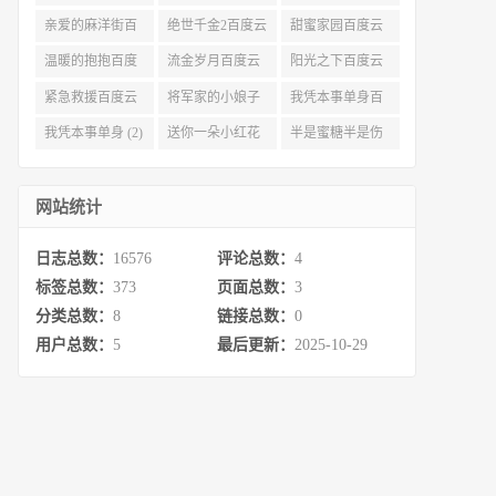
资源 (3)
亲爱的麻洋街百
绝世千金2百度云
甜蜜家园百度云
度云资源 (3)
(3)
(3)
温暖的抱抱百度
流金岁月百度云
阳光之下百度云
云 (3)
完整网盘 (3)
(3)
紧急救援百度云
将军家的小娘子
我凭本事单身百
资源 (2)
百度云 (2)
度云资源 (2)
我凭本事单身 (2)
送你一朵小红花
半是蜜糖半是伤
百度云 (2)
百度云资源 (2)
网站统计
日志总数：
16576
评论总数：
4
标签总数：
373
页面总数：
3
分类总数：
8
链接总数：
0
用户总数：
5
最后更新：
2025-10-29