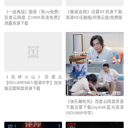
《一战再战》国语（免vip免费）
《猩疯血雨》迅雷BT资源下载-
百度云网盘【1080P高清免费】
高清HD无删版(阿里云盘)免费版
泄露资源下载
《风林火山》百度云
【HD1280PMKV国语中字】加长
版迅雷网盘资源下载
《快乐趣吹风》百度云网盘资源
下载迅雷下载[mp4]4K蓝光高清
[HD1080P中字]