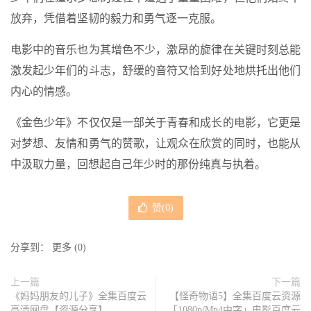
放弃，凭借着坚韧的毅力和勇气逐一克服。
电影中的音乐也为其增色不少，激昂的旋律在关键时刻总能
激发起少年们的斗志，舒缓的音符又恰到好处地烘托出他们
内心的情感。
《金色少年》不仅仅是一部关于青春和成长的电影，它更是
对梦想、友情和勇气的赞歌，让观众在欣赏的同时，也能从
中汲取力量，回想起自己年少时的那份纯真与执着。
赞(
0
)
分享到：
更多
(
0
)
上一篇
下一篇
《妈妈朋友的儿子》全集百度云
【怪奇物语5】全集百度云资源
高清网盘【资源分享】
「1080p/Mp4中字」电影百度云