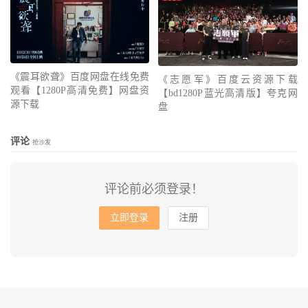
《震耳欲聋》百度网盘在线免费
《志愿军》百度云资源下载
观看【1280P高清免费】网盘资
【bd1280P蓝光高清版】夸克网
源下载
盘
评论
抢沙发
评论前必须登录！
立即登录
注册