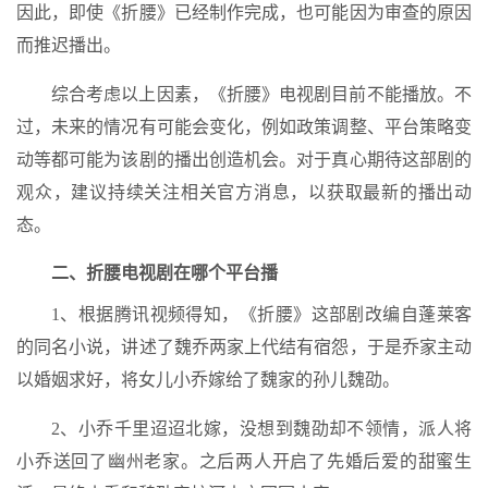
因此，即使《折腰》已经制作完成，也可能因为审查的原因
而推迟播出。
综合考虑以上因素，《折腰》电视剧目前不能播放。不
过，未来的情况有可能会变化，例如政策调整、平台策略变
动等都可能为该剧的播出创造机会。对于真心期待这部剧的
观众，建议持续关注相关官方消息，以获取最新的播出动
态。
二、折腰电视剧在哪个平台播
1、根据腾讯视频得知，《折腰》这部剧改编自蓬莱客
的同名小说，讲述了魏乔两家上代结有宿怨，于是乔家主动
以婚姻求好，将女儿小乔嫁给了魏家的孙儿魏劭。
2、小乔千里迢迢北嫁，没想到魏劭却不领情，派人将
小乔送回了幽州老家。之后两人开启了先婚后爱的甜蜜生