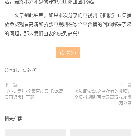
活，最终小乔和魏劭守护河山亦团圆小家。
文章到此结束，如果本次分享的电视剧《折腰》42集播
放免费观看高清和折腰电视剧在哪个平台播的问题解决了您
的问题，那么我们由衷的感到高兴！
赞(
0
)
分享到：
更多
(
0
)
上一篇
下一篇
《小夫妻》-全集百度云【720高
《法证先锋6之幸存者的救赎》
清国语版】下载
全集-电视剧百度云高清720P资
源分享
相关推荐