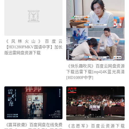
《风林火山》百度云
【HD1280PMKV国语中字】加长
版迅雷网盘资源下载
《快乐趣吹风》百度云网盘资源
下载迅雷下载[mp4]4K蓝光高清
[HD1080P中字]
《震耳欲聋》百度网盘在线免费
《志愿军》百度云资源下载