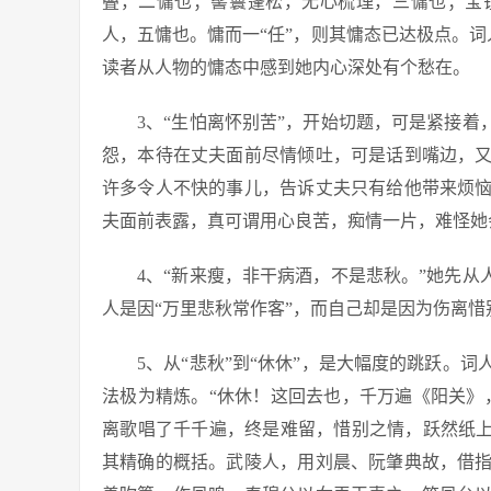
叠，二慵也；髻鬟蓬松，无心梳理，三慵也；宝
人，五慵也。慵而一“任”，则其慵态已达极点。词人
读者从人物的慵态中感到她内心深处有个愁在。
3、“生怕离怀别苦”，开始切题，可是紧接着
怨，本待在丈夫面前尽情倾吐，可是话到嘴边，
许多令人不快的事儿，告诉丈夫只有给他带来烦
夫面前表露，真可谓用心良苦，痴情一片，难怪她会
4、“新来瘦，非干病酒，不是悲秋。”她先从
人是因“万里悲秋常作客”，而自己却是因为伤离
5、从“悲秋”到“休休”，是大幅度的跳跃。
法极为精炼。“休休！这回去也，千万遍《阳关》
离歌唱了千千遍，终是难留，惜别之情，跃然纸上
其精确的概括。武陵人，用刘晨、阮肇典故，借