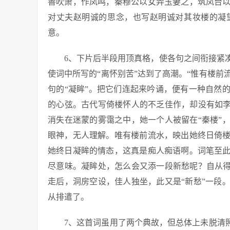
善吹箫，作凤鸣，秦穆公以女弄玉妻之，筑凤台
对丈夫赵明诚的思念，也写赵明诚对其妆楼的凝
意。
6、下片后半段用顶真格，使各句之间衔接紧
使词中所写的“离怀别苦”达到了高潮。“惟有楼前流
句的“凝眸”。把它们连起来吟诵，便有一种自然
的心弦。古代写倚楼怀人的不乏佳作，却没有如李
消失在迷蒙的雾霭之中，她一个人被留在“秦楼”
眼神，无人理解。唯有楼前流水，映出她终日倚
她终日凝眸的情态，这真是痴人痴语啊。词笔至
尽意味。凝眸处，怎么会又添一段新愁呢？自从得
走后，洞房空设，佳人独坐，此又是“新愁”一段
从排遣了。
7、这首词虽用了两个典故，但总体上未脱清