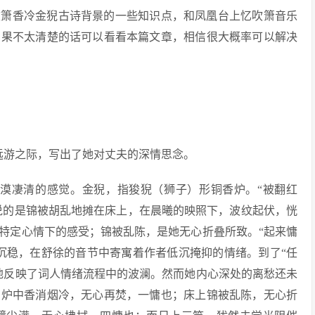
吹箫香冷金猊古诗背景的一些知识点，和凤凰台上忆吹箫音乐
如果不太清楚的话可以看看本篇文章，相信很大概率可以解决
远游之际，写出了她对丈夫的深情思念。
冷漠凄清的感觉。金猊，指狻猊（狮子）形铜香炉。“被翻红
”说的是锦被胡乱地摊在床上，在晨曦的映照下，波纹起伏，恍
特定心情下的感受；锦被乱陈，是她无心折叠所致。“起来慵
沉稳，在舒徐的音节中寄寓着作者低沉掩抑的情绪。到了“任
地反映了词人情绪流程中的波澜。然而她内心深处的离愁还未
。炉中香消烟冷，无心再焚，一慵也；床上锦被乱陈，无心折