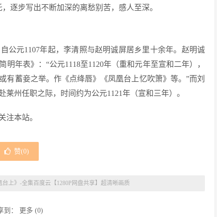
”烘托，逐步写出不断加深的离愁别苦，感人至深。
自公元1107年起，李清照与赵明诚屏居乡里十余年。赵明诚
年表》：“公元1118至1120年（重和元年至宣和二年），
或有蓄妾之举。作《点绛唇》《凤凰台上忆吹箫》等。”而刘
莱州任职之际，时间约为公元1121年（宣和三年）。
关注本站。
赞(
0
)
凰台上》-全集百度云【1280P网盘共享】超清晰画质
享到：
更多
(
0
)