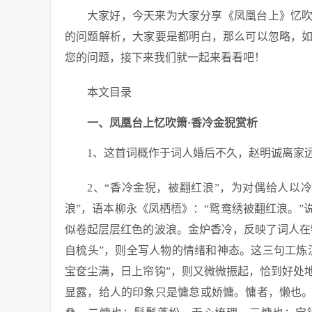
大家好，今天来为大家分享《凤凰台上》忆
的问题解析，大家要是都明白，那么可以忽略，
您的问题，接下来我们就一起来看看吧！
本文目录
一、凤凰台上忆吹箫·香冷金猊赏析
1、这首词概作于词人婚后不久，赵明诚离家
2、“香冷金猊，被翻红浪”，为对偶给人以
浪”，语本柳永《凤栖梧》：“鸳鸯绣被翻红浪。
似卷起层层红色的波浪。金炉香冷，反映了词人在
自梳头”，则全写人物的情绪和神态。这三句工炼
宝奁尘满，日上帘钩”，则又微微振起，恰到好处
显露，给人的印象只是慵怠或娇慵。慵者，懒也