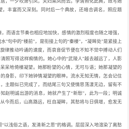
以居，一夕吹箫引凤，夫妇乘凤而去。李清照化此典，既写她
望，丰富而又深刻。同时后一个典故，还暗合调名，照应题
凑，而语言节奏也相应地加快，感情的激烈程度也随之增强，
水”句中的“楼前”，是衔接上句的“秦楼”，“凝眸处”是紧接上
的旋律推动吟诵的速度，而哀音促节便在不知不觉中搏动人们
清照写得这样痴情的。她心中的“武陵人”越去越远了，人影
，呆呆地倚楼凝望。她那盼望的心情，无可与语；她那凝望的
楼的身影，印下她钟情凝望的眼神。流水无知无情，怎会记住
此，主题似已完成了，而结尾三句又使情思荡漾无边，留有不
知赵明诚出游的消息，她就产生了“新愁”，此为一段；明诚
。从今而后，山高路远，枉自凝眸，其愁将与日俱增，愈发无
照“以浅俗之语，发清新之思”的格调。层层深入地渲染了离愁