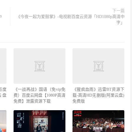
下一篇
中
《今夜一起为爱鼓掌》-电视剧百度云资源「HD1080p高清中
字」
百度
《一战再战》国语（免vip免
《猩疯血雨》迅雷BT资源下
云盘
费）百度云网盘【1080P高清
载-高清HD无删版(阿里云盘)
免费】泄露资源下载
免费版