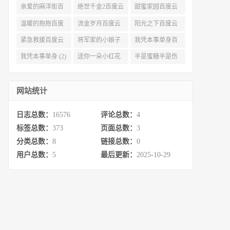
资源 (3)
亲爱的麻洋街百
绝世千金2百度云
甜蜜家园百度云
度云资源 (3)
(3)
(3)
温暖的抱抱百度
流金岁月百度云
阳光之下百度云
云 (3)
完整网盘 (3)
(3)
紧急救援百度云
将军家的小娘子
我凭本事单身百
资源 (2)
百度云 (2)
度云资源 (2)
我凭本事单身 (2)
送你一朵小红花
半是蜜糖半是伤
百度云 (2)
百度云资源 (2)
网站统计
日志总数：
16576
评论总数：
4
标签总数：
373
页面总数：
3
分类总数：
8
链接总数：
0
用户总数：
5
最后更新：
2025-10-29