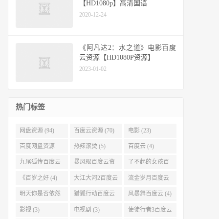
【HD1080p】高清国语
2020-12-24
《阿凡达2：水之道》电影百度
云资源【HD1080P资源】
2023-01-02
热门标签
网盘资源 (94)
百度云资源 (70)
电影 (23)
百度网盘资源
热辣滚烫 (5)
百度云 (4)
(11)
九尾狐传百度云
暴风眼百度云资
了不起的女孩百
(4)
源 (4)
度云 (4)
《百岁之好 (4)
大江大河2百度云
流金岁月百度云
(4)
(4)
明天你是否依然
猎狐行动百度云
风暴舞百度云 (4)
爱我百度云 (4)
(4)
影视 (3)
电视剧 (3)
使徒行者3百度云