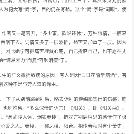
镜尘满，无心拂拭，四慵也；而日上三竿，犹然未觉光阴催
为何大写“慵”字，目的仍在写愁。这个“慵”字是“词眼”，使
，作者又一笔宕开，“多少事，欲说还休”，万种愁情，一腔哀
又吞咽下去。词情又多了一层波折，愁苦又加重了一层。因为
恼。因此她宁可把痛苦埋藏心底，自己折磨自己，也不愿在丈
“慵怠无力”而复“容颜消瘦”了。
人生的广义概括致瘦的原因：有人是因“日日花前常病酒”，有
惜别这种不足与旁人道的缘由。
词人一下子从别前跳到别后，略去话别的缠绵和饯行的伤感，笔
，也则难留。”多么深情的语言！《阳关》，即《阳关曲》。
。“念武陵人远，烟锁秦楼”，把双方别后相思的感情作了极
指心爱之人。秦楼，一称凤楼、凤台。相传春秋时有个萧史，