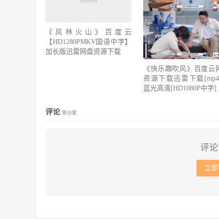
《风林火山》百度云
【HD1280PMKV国语中字】
加长版迅雷网盘资源下载
《快乐趣吹风》百度云
资源下载迅雷下载[mp4]
蓝光高清[HD1080P中字]
评论
抢沙发
评论
立即