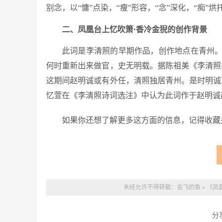
别念，以“慵”点染，“瘦”形容，“念”深化，“痴
二、凤凰台上忆吹箫·香冷金猊的创作背景
此词是李清照的早期作品，创作地点在青州。
何时重新出来做官，史无明载。据陈祖美《李清照简明
这期间赵明诚或有外任，清照独居青州。是时明诚
忆萱在《李清照诗词选注》中认为此词作于赵明诚赴
如果你还想了解更多这方面的信息，记得收藏
未经允许不得转载：
会飞的鱼
»
《凤
分