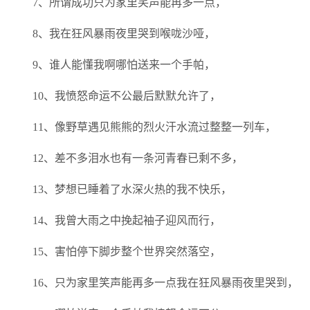
7、所谓成功只为家里笑声能再多一点，
8、我在狂风暴雨夜里哭到喉咙沙哑，
9、谁人能懂我啊哪怕送来一个手帕，
10、我愤怒命运不公最后默默允许了，
11、像野草遇见熊熊的烈火汗水流过整整一列车，
12、差不多泪水也有一条河青春已剩不多，
13、梦想已睡着了水深火热的我不快乐，
14、我曾大雨之中挽起袖子迎风而行，
15、害怕停下脚步整个世界突然落空，
16、只为家里笑声能再多一点我在狂风暴雨夜里哭到，