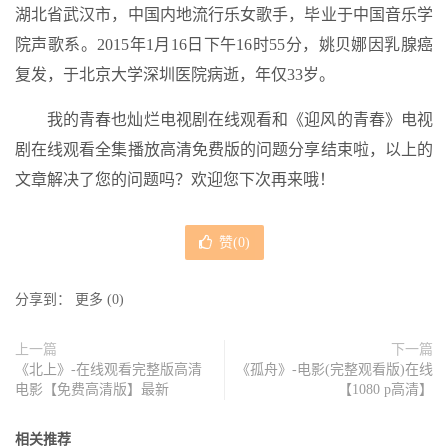
湖北省武汉市，中国内地流行乐女歌手，毕业于中国音乐学
院声歌系。2015年1月16日下午16时55分，姚贝娜因乳腺癌
复发，于北京大学深圳医院病逝，年仅33岁。
我的青春也灿烂电视剧在线观看和《迎风的青春》电视
剧在线观看全集播放高清免费版的问题分享结束啦，以上的
文章解决了您的问题吗？欢迎您下次再来哦！
赞(
0
)
分享到：
更多
(
0
)
上一篇
下一篇
《北上》-在线观看完整版高清
《孤舟》-电影(完整观看版)在线
电影【免费高清版】最新
【1080 p高清】
相关推荐