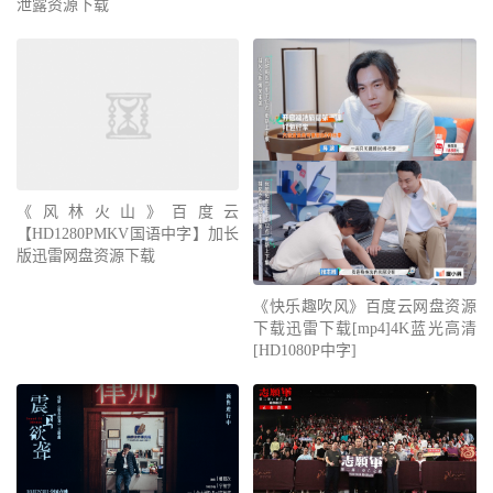
泄露资源下载
《风林火山》百度云
【HD1280PMKV国语中字】加长
版迅雷网盘资源下载
《快乐趣吹风》百度云网盘资源
下载迅雷下载[mp4]4K蓝光高清
[HD1080P中字]