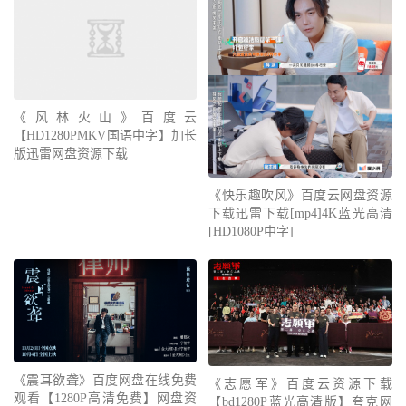
《风林火山》百度云
【HD1280PMKV国语中字】加长
版迅雷网盘资源下载
《快乐趣吹风》百度云网盘资源
下载迅雷下载[mp4]4K蓝光高清
[HD1080P中字]
《震耳欲聋》百度网盘在线免费
《志愿军》百度云资源下载
观看【1280P高清免费】网盘资
【bd1280P蓝光高清版】夸克网