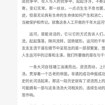
迫抗争中、在人与人的抗争中，起起浮浮，不断
寄，变幻无常，那一丝丝，一点点生生不息也罢
迹，但是无论具有生命的生命体如何产生和消亡
当被保护和传记。就像这条人工开凿的千年大运河
运河，是能说话的，它以它的方式告诉人们
流，起起落落，随风流转，因势赋形。运河的千
支支支流干道在细节中呈现出的是一部部繁复、
人生运河中的过客和主演，我们所要做的是在与千
一条大河自钱塘江汹涌而出，逆流而动，上
汤，贯穿着一个古老的帝国。非遗的成功申报成
史的长河活起来，那这一段历史就有了逆流而上
可能拥有一部与这条汤汤大河相关的、连续生动
答作响。