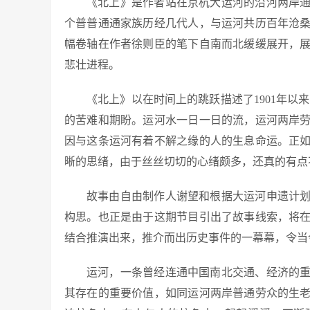
《北上》是作者站在京杭大运河的沿河两岸
个普普通通家族历经几代人，与运河共历百年沧
幅卷轴在作者徐则臣的笔下自南而北缓缓展开，
悲壮进程。
《北上》以在时间上的跳跃描述了1901年以
的苦难和期盼。运河水一日一日的流，运河两岸
因与这条运河有着不解之缘的人的生息命运。正
晰的思绪，由于丝丝切切的心绪颇多，还真的有点
故事由自由制作人谢望和根据大运河申遗计
构思。也正是由于这期节目引出了故事线索，将
结合推演出来，推介而出历史事件的一幕幕，令当
运河，一条曾经连通中国南北交通、经济的
其存在的重要价值，如同运河两岸普通劳众的生