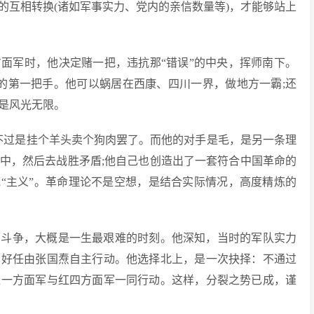
的互相转换(诸如军事实力、党内的亲信数量等)，才能够站上
面军时，他决定赌一把，违抗那“错误”的中央，挥师南下。
的第一把手。他可以蜗居在西康、四川一界，做地方一霸;还
是风光无限。
不过是挂个羊头卖个狗肉罢了。而他的对手是毛，是另一条理
中，然后去战胜矛盾;他自己也创造出了一套符合中国革命的
他“主义”。革命理论不是空想，是结合实际情况，高度精炼的
的斗争，大概是一生最艰难的时刻。他深知，当时的军队实力
只好任由张国焘自主行动。他选择北上，是一次抉择：不通过
红一方面军与红四方面军一同行动。这样，分裂之势已成，谨