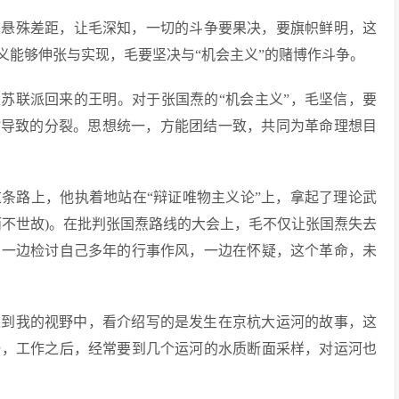
的悬殊差距，让毛深知，一切的斗争要果决，要旗帜鲜明，这
义能够伸张与实现，毛要坚决与“机会主义”的赌博作斗争。
是苏联派回来的王明。对于张国焘的“机会主义”，毛坚信，要
”导致的分裂。思想统一，方能团结一致，共同为革命理想目
条路上，他执着地站在“辩证唯物主义论”上，拿起了理论武
而不世故)。在批判张国焘路线的大会上，毛不仅让张国焘失去
焘一边检讨自己多年的行事作风，一边在怀疑，这个革命，未
进入到我的视野中，看介绍写的是发生在京杭大运河的故事，这
一，工作之后，经常要到几个运河的水质断面采样，对运河也