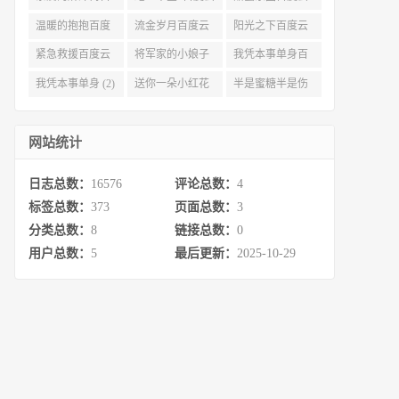
度云资源 (3)
(3)
(3)
温暖的抱抱百度
流金岁月百度云
阳光之下百度云
云 (3)
完整网盘 (3)
(3)
紧急救援百度云
将军家的小娘子
我凭本事单身百
资源 (2)
百度云 (2)
度云资源 (2)
我凭本事单身 (2)
送你一朵小红花
半是蜜糖半是伤
百度云 (2)
百度云资源 (2)
网站统计
日志总数：
16576
评论总数：
4
标签总数：
373
页面总数：
3
分类总数：
8
链接总数：
0
用户总数：
5
最后更新：
2025-10-29