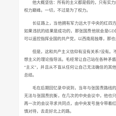
他大概坚信：所有的主义都是假的，只有实力
权力巅峰。一切，不过是为了权力。
长征路上，当他拥有军力远大于中央的红四方
如果违抗的结果是成功的，那张国焘他就会是GD
可以遥控指挥全国的共产党，以西南局独尊，那也
但是，这和共产主义信仰有没有关系?没有。
想主义的理论指导派。毛经常让自己站在各种矛盾
“主义”，并且从不盲从任何让自己无法确信的其
总结。
毛在后期回忆录中说到，当年与张国焘路线
无法与张国焘抗衡，在几次的中央会议中，他也
再一次的会议寻求共同点，由中央发号施令带着
慎对待，去走好北上的路。