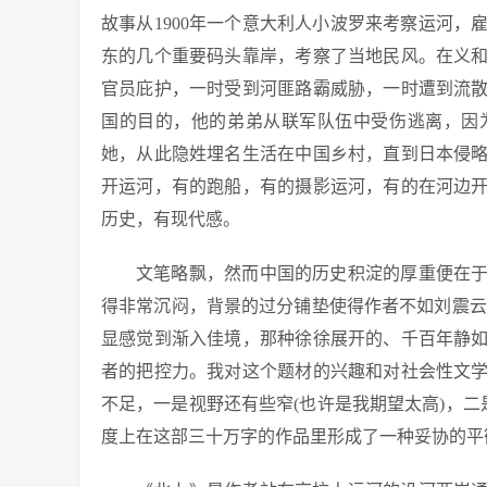
故事从1900年一个意大利人小波罗来考察运河
东的几个重要码头靠岸，考察了当地民风。在义
官员庇护，一时受到河匪路霸威胁，一时遭到流
国的目的，他的弟弟从联军队伍中受伤逃离，因
她，从此隐姓埋名生活在中国乡村，直到日本侵
开运河，有的跑船，有的摄影运河，有的在河边
历史，有现代感。
文笔略飘，然而中国的历史积淀的厚重便在
得非常沉闷，背景的过分铺垫使得作者不如刘震云
显感觉到渐入佳境，那种徐徐展开的、千百年静
者的把控力。我对这个题材的兴趣和对社会性文
不足，一是视野还有些窄(也许是我期望太高)，二
度上在这部三十万字的作品里形成了一种妥协的平