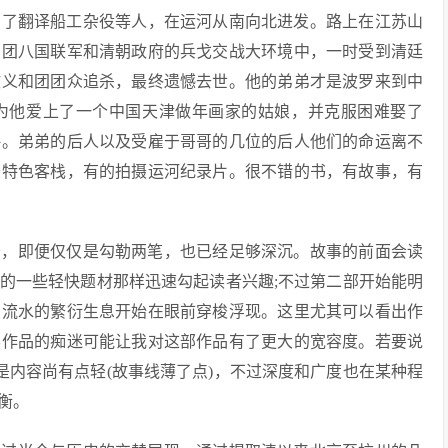
，雇了翻译船工杂役等人，在运河从南向北进发。路上在江苏山
和团八国联军和清朝政府的兵戈交战大环境中，一时受到清廷
散义和团团众追杀，最终遗憾去世。他的弟弟才是波罗来到中
为他爱上了一个中国天津做年画家的姑娘，并克服困难娶了
略。弟弟的后人以及受雇于哥哥的几位的后人他们的命运离不
开特色客栈，有的拍摄运河纪录片。很不错的书，有故事，有
于，即便仅仅是勾勒两笔，也已经足够深沉。故事的前面会读
的一些轻快题材那样迅速勾起读者兴趣;不过第二部开始能明
如流水的繁衍生息开始在眼前穿梭浮现。这里尤其可以看出作
学作品的痴迷可能让我对这部作品有了更大的宽容度。若要说
是内容尚有点轻(故事线薄了点)，不过深度和广度也在某种程
衡。