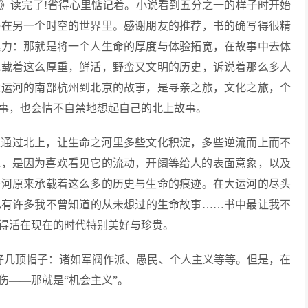
》读完了!省得心里惦记着。小说看到五分之一的样子时开始
浸在另一个时空的世界里。感谢朋友的推荐，书的确写得很精
魅力：那就是将一个人生命的厚度与体验拓宽，在故事中去体
承载着这么厚重，鲜活，野蛮又文明的历史，诉说着那么多人
大运河的南部杭州到北京的故事，是寻亲之旅，文化之旅，个
事，也会情不自禁地想起自己的北上故事。
望通过北上，让生命之河里多些文化积淀，多些逆流而上而不
水，是因为喜欢看见它的流动，开阔等给人的表面意象，以及
条河原来承载着这么多的历史与生命的痕迹。在大运河的尽头
也有许多我不曾知道的从未想过的生命故事……书中最让我不
得活在现在的时代特别美好与珍贵。
好几顶帽子：诸如军阀作派、愚民、个人主义等等。但是，在
伤——那就是“机会主义”。