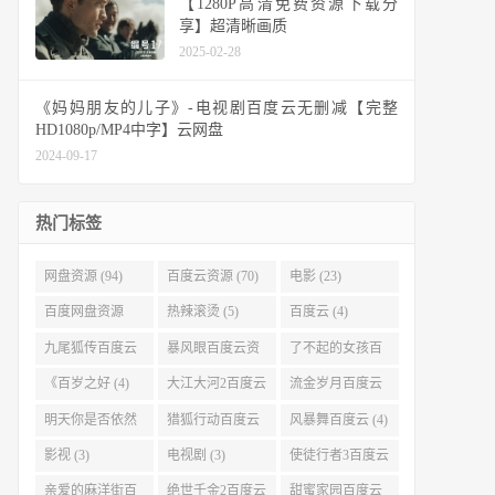
【1280P高清免费资源下载分
享】超清晰画质
2025-02-28
《妈妈朋友的儿子》-电视剧百度云无删减【完整
HD1080p/MP4中字】云网盘
2024-09-17
热门标签
网盘资源 (94)
百度云资源 (70)
电影 (23)
百度网盘资源
热辣滚烫 (5)
百度云 (4)
(11)
九尾狐传百度云
暴风眼百度云资
了不起的女孩百
(4)
源 (4)
度云 (4)
《百岁之好 (4)
大江大河2百度云
流金岁月百度云
(4)
(4)
明天你是否依然
猎狐行动百度云
风暴舞百度云 (4)
爱我百度云 (4)
(4)
影视 (3)
电视剧 (3)
使徒行者3百度云
资源 (3)
亲爱的麻洋街百
绝世千金2百度云
甜蜜家园百度云