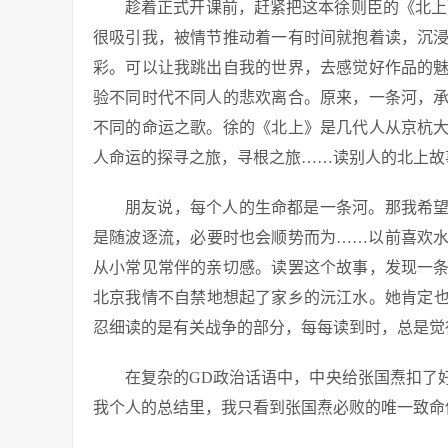
趁着正式开课前，赶紧把这本徐则臣的《北上
很吸引我，被情节推动着一有时间就抱着读，沉
彩。可以让我跳出自我的世界，去感觉好作品的
验不同时代不同人的悲欢离合。原来，一条河，
不同的命运之歌。徐的《北上》是几代人从京杭
人命运的探寻之旅，寻根之旅……读别人的北上故
朋友说，每个人的生命都是一条河。那我希
是随波逐流，必要时也会顺势而为……以前喜欢
从小常见常伴的亲切感。读罢这个故事，发现一
北京我情不自禁地想起了家乡的沅江水。她肯定
忍细读的是有关战争的部分，每每读到时，总是觉
在复杂的GD政治话语中，中央给张国焘扣了
我个人的总结里，我只看到张国焘必败的唯一致命