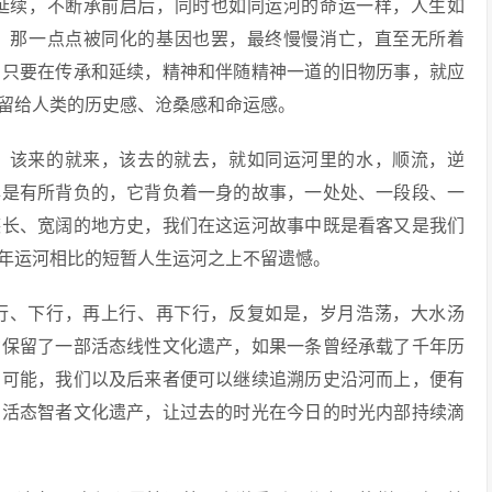
延续，不断承前启后，同时也如同运河的命运一样，人生如
、那一点点被同化的基因也罢，最终慢慢消亡，直至无所着
，只要在传承和延续，精神和伴随精神一道的旧物历事，就应
留给人类的历史感、沧桑感和命运感。
，该来的就来，该去的就去，就如同运河里的水，顺流，逆
年是有所背负的，它背负着一身的故事，一处处、一段段、一
悠长、宽阔的地方史，我们在这运河故事中既是看客又是我们
年运河相比的短暂人生运河之上不留遗憾。
行、下行，再上行、再下行，反复如是，岁月浩荡，大水汤
功保留了一部活态线性文化遗产，如果一条曾经承载了千年历
的可能，我们以及后来者便可以继续追溯历史沿河而上，便有
的活态智者文化遗产，让过去的时光在今日的时光内部持续滴