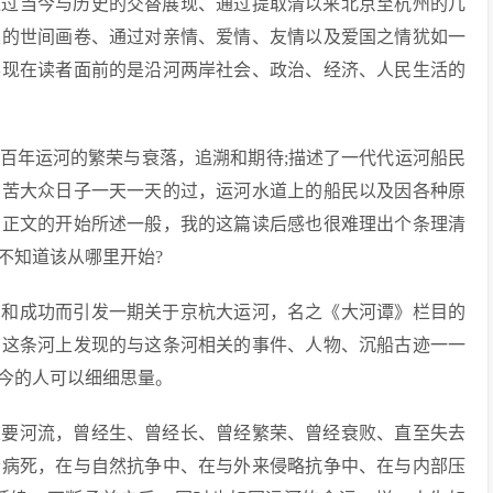
通过当今与历史的交替展现、通过提取清以来北京至杭州的几
桑的世间画卷、通过对亲情、爱情、友情以及爱国之情犹如一
展现在读者面前的是沿河两岸社会、政治、经济、人民生活的
来百年运河的繁荣与衰落，追溯和期待;描述了一代代运河船民
劳苦大众日子一天一天的过，运河水道上的船民以及因各种原
如正文的开始所述一般，我的这篇读后感也很难理出个条理清
不知道该从哪里开始?
划和成功而引发一期关于京杭大运河，名之《大河谭》栏目的
在这条河上发现的与这条河相关的事件、人物、沉船古迹一一
今的人可以细细思量。
重要河流，曾经生、曾经长、曾经繁荣、曾经衰败、直至失去
老病死，在与自然抗争中、在与外来侵略抗争中、在与内部压