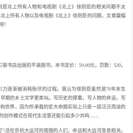
则臣北上所有人物和电视剧《北上》徐则臣的相关问题不太
臣北上所有人物以及电视剧《北上》徐则臣的问题，文章篇幅
吧！
联书店出版的平装图书，本书定价：59.00元，页数：520，
引力逐渐被消耗殆尽的过程。我认为徐则臣虽然是70年末生
更早期的乡土文学更类似。写历史的厚重，写人物的命运，写
虚构世界，因为所承载的宏大命题实际上只是一层泛泛而谈的
的创作模式在现代生活里还能引起多少共鸣……
了!活在京杭大运河的周围的人们，命运和大运河息息相关。