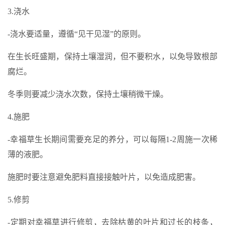
3.浇水
-浇水要适量，遵循“见干见湿”的原则。
在生长旺盛期，保持土壤湿润，但不要积水，以免导致根部
腐烂。
冬季则要减少浇水次数，保持土壤稍微干燥。
4.施肥
-幸福草生长期间需要充足的养分，可以每隔1-2周施一次稀
薄的液肥。
施肥时要注意避免肥料直接接触叶片，以免造成肥害。
5.修剪
-定期对幸福草进行修剪，去除枯黄的叶片和过长的枝条，