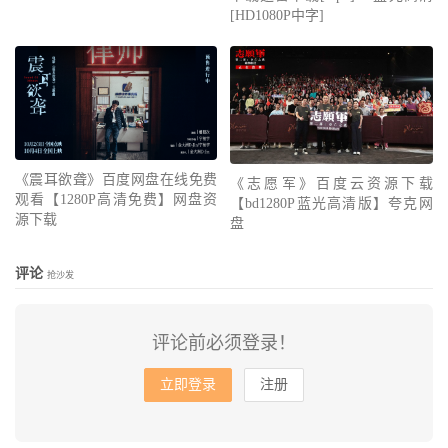
[HD1080P中字]
《震耳欲聋》百度网盘在线免费
《志愿军》百度云资源下载
观看【1280P高清免费】网盘资
【bd1280P蓝光高清版】夸克网
源下载
盘
评论
抢沙发
评论前必须登录！
立即登录
注册