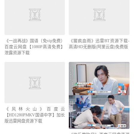
《一战再战》国语（免vip免费）
《猩疯血雨》迅雷BT资源下载-
百度云网盘【1080P高清免费】
高清HD无删版(阿里云盘)免费版
泄露资源下载
《风林火山》百度云
【HD1280PMKV国语中字】加长
版迅雷网盘资源下载