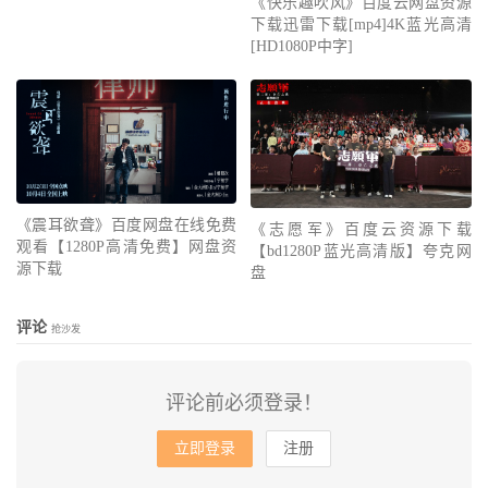
《快乐趣吹风》百度云网盘资源
下载迅雷下载[mp4]4K蓝光高清
[HD1080P中字]
《震耳欲聋》百度网盘在线免费
《志愿军》百度云资源下载
观看【1280P高清免费】网盘资
【bd1280P蓝光高清版】夸克网
源下载
盘
评论
抢沙发
评论前必须登录！
立即登录
注册