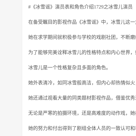
#《冰雪谣》演员表和角色介绍1729之冰雪儿演员
在备受瞩目的影视作品《冰雪谣》中，冰雪儿这一
她在求学期间就积极参与学校的戏剧社团，不断磨
为了能够完美诠释冰雪儿的性格特点和内心世界，
冰雪儿是一个性格复杂且多面的角色。
她外表清冷，如同冰雪般高洁，但内心却热情似火
她还通过观看大量的同类题材影视作品，借鉴优秀
无论是严寒的拍摄环境，还是高难度的动作戏，她
她的努力和付出得到了剧组全体人员的一致认可和