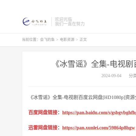
欢迎光临
我们一直在努力
当前位置：
会飞的鱼
>
电影资源
>
正文
《冰雪谣》全集-电视剧百
2024-09-04
分
《冰雪谣》全集-电视剧百度云网盘[HD1080p]资
百度网盘链接
：
https://pan.baidu.com/s/gsbgvbgh
迅雷网盘链接
：
https://pan.xunlei.com/59864p8hgw