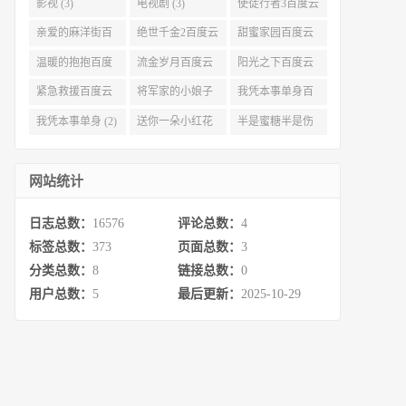
爱我百度云 (4)
(4)
影视 (3)
电视剧 (3)
使徒行者3百度云
资源 (3)
亲爱的麻洋街百
绝世千金2百度云
甜蜜家园百度云
度云资源 (3)
(3)
(3)
温暖的抱抱百度
流金岁月百度云
阳光之下百度云
云 (3)
完整网盘 (3)
(3)
紧急救援百度云
将军家的小娘子
我凭本事单身百
资源 (2)
百度云 (2)
度云资源 (2)
我凭本事单身 (2)
送你一朵小红花
半是蜜糖半是伤
百度云 (2)
百度云资源 (2)
网站统计
日志总数：
16576
评论总数：
4
标签总数：
373
页面总数：
3
分类总数：
8
链接总数：
0
用户总数：
5
最后更新：
2025-10-29