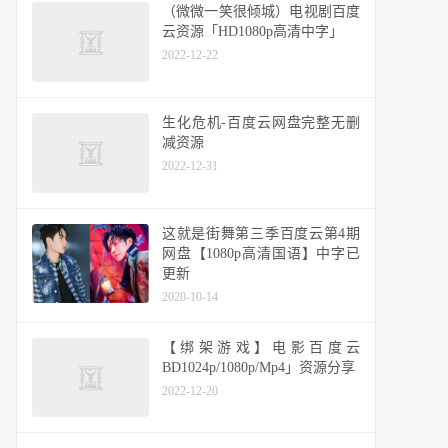
（微微一笑很倾城）电视剧百度
云资源「HD1080p高清中字」
2022-12-22
生化危机-百度云网盘完整无删
减资源
2022-12-31
这就是街舞第三季百度云第4期
网盘【1080p高清国语】中字已
更新
2020-10-14
【绑架游戏】电影百度云
BD1024p/1080p/Mp4」资源分享
2022-12-20