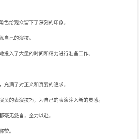
角色给观众留下了深刻的印象。
练自己的演技。
她投入了大量的时间和精力进行准备工作。
，充满了对正义和真爱的追求。
演员的表演技巧，为自己的表演注入新的灵感。
都毫无怨言，全力以赴。
称赞。