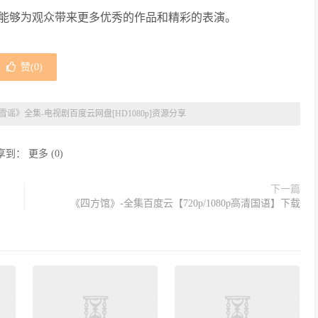
能够为观众带来更多优秀的作品和精彩的表演。
赞(
0
)
雪谣》全集-电视剧百度云网盘[HD1080p]资源分享
享到：
更多
(
0
)
下一篇
《四方馆》-全集百度云【720p/1080p高清国语】下载