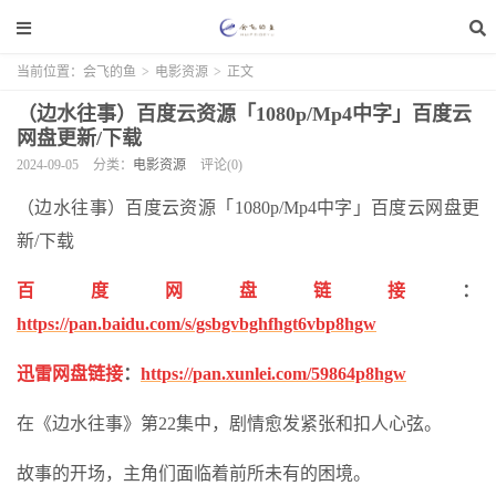
当前位置：
会飞的鱼
>
电影资源
>
正文
（边水往事）百度云资源「1080p/Mp4中字」百度云
网盘更新/下载
2024-09-05
分类：
电影资源
评论(0)
（边水往事）百度云资源「1080p/Mp4中字」百度云网盘更
新/下载
百度网盘链接
：
https://pan.baidu.com/s/gsbgvbghfhgt6vbp8hgw
迅雷网盘链接
：
https://pan.xunlei.com/59864p8hgw
在《边水往事》第22集中，剧情愈发紧张和扣人心弦。
故事的开场，主角们面临着前所未有的困境。