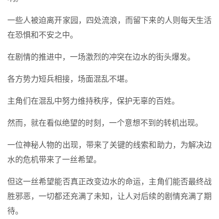
一些人被迫离开家园，四处流浪，而留下来的人则每天生活
在恐惧和不安之中。
在剧情的推进中，一场激烈的冲突在边水的街头爆发。
各方势力短兵相接，场面混乱不堪。
主角们在混乱中努力维持秩序，保护无辜的百姓。
然而，就在看似绝望的时刻，一个意想不到的转机出现。
一位神秘人物的出现，带来了关键的线索和助力，为解决边
水的危机带来了一丝希望。
但这一丝希望能否真正改变边水的命运，主角们能否最终战
胜邪恶，一切都还充满了未知，让人对后续的剧情充满了期
待。