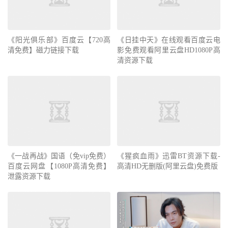
《阳光俱乐部》百度云【720高
《日挂中天》在线观看百度云电
清免费】磁力链接下载
影免费观看阿里云盘HD1080P高
清资源下载
《一战再战》国语（免vip免费）
《猩疯血雨》迅雷BT资源下载-
百度云网盘【1080P高清免费】
高清HD无删版(阿里云盘)免费版
泄露资源下载