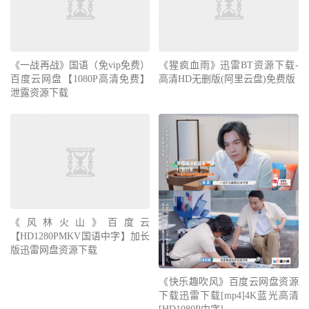
《一战再战》国语（免vip免费）
《猩疯血雨》迅雷BT资源下载-
百度云网盘【1080P高清免费】
高清HD无删版(阿里云盘)免费版
泄露资源下载
《风林火山》百度云
【HD1280PMKV国语中字】加长
版迅雷网盘资源下载
《快乐趣吹风》百度云网盘资源
下载迅雷下载[mp4]4K蓝光高清