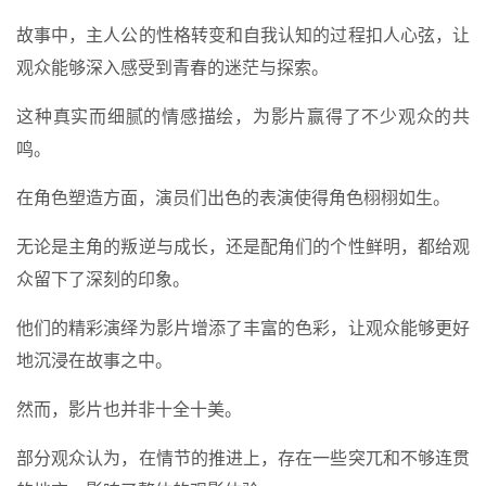
故事中，主人公的性格转变和自我认知的过程扣人心弦，让
观众能够深入感受到青春的迷茫与探索。
这种真实而细腻的情感描绘，为影片赢得了不少观众的共
鸣。
在角色塑造方面，演员们出色的表演使得角色栩栩如生。
无论是主角的叛逆与成长，还是配角们的个性鲜明，都给观
众留下了深刻的印象。
他们的精彩演绎为影片增添了丰富的色彩，让观众能够更好
地沉浸在故事之中。
然而，影片也并非十全十美。
部分观众认为，在情节的推进上，存在一些突兀和不够连贯