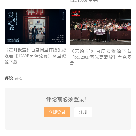
[HD1080P中字]
《震耳欲聋》百度网盘在线免费
《志愿军》百度云资源下载
观看【1280P高清免费】网盘资
【bd1280P蓝光高清版】夸克网
源下载
盘
评论
抢沙发
评论前必须登录！
立即登录
注册