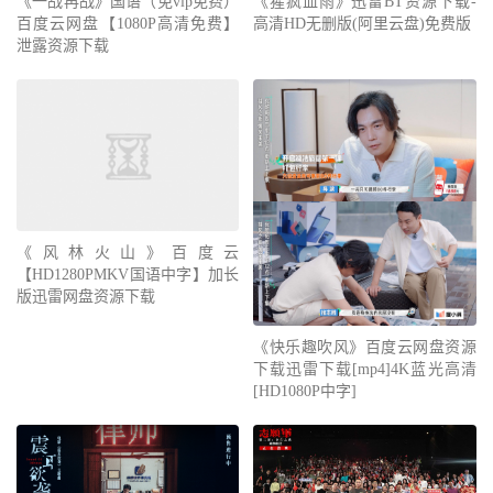
《一战再战》国语（免vip免费）
《猩疯血雨》迅雷BT资源下载-
百度云网盘【1080P高清免费】
高清HD无删版(阿里云盘)免费版
泄露资源下载
《风林火山》百度云
【HD1280PMKV国语中字】加长
版迅雷网盘资源下载
《快乐趣吹风》百度云网盘资源
下载迅雷下载[mp4]4K蓝光高清
[HD1080P中字]