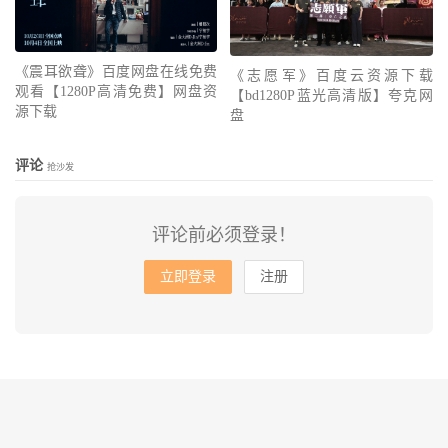
《震耳欲聋》百度网盘在线免费
《志愿军》百度云资源下载
观看【1280P高清免费】网盘资
【bd1280P蓝光高清版】夸克网
源下载
盘
评论
抢沙发
评论前必须登录！
立即登录
注册
© 2010-2026
会飞的鱼
网站地图