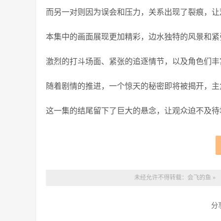
而另一对则因为误会和压力，关系出现了裂痕，让
本集中的画面展现更加精彩，边水独特的风景和紧
激烈的打斗场面、紧张的追逐情节，以及角色们丰
随着剧情的推进，一个惊天的秘密即将被揭开，主
这一集的结尾留下了巨大的悬念，让观众迫不及待
未经允许不得转载：
会飞的鱼
»
分