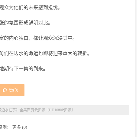
观众为他们的未来感到担忧。
张的氛围形成鲜明对比。
富的内心独白，都让观众沉浸其中。
角们在边水的命运也即将迎来重大的转折。
地期待下一集的到来。
赞(
0
)
【边水往事】全集百度云资源【HD1080P资源】
享到：
更多
(
0
)