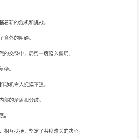
临着新的危机和挑战。
了意外的阻碍。
烈的交锋中，局势一度陷入僵局。
复杂。
和动机令人捉摸不透。
内部的矛盾和分歧。
展。
，相互扶持，坚定了共度难关的决心。