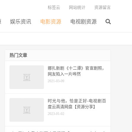
标签云
网站统计
资源留言
源
娱乐资讯
电影资源
电视剧资源
热门文章
娜扎新剧《十二谭》官宣剧照，
网友陷入一片哗然
2021-03-09
时光与他，恰是正好-电视剧百
度云高清网盘【资源分享】
2023-01-02