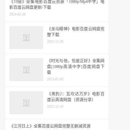
《19层》全集电影百度云资源「1080p/Mp4中字」电
影百度云网盘更新/下载
2024-02-26
《龙马精神》电影百度云网盘完
整下载
2022-12-26
《时光与他，恰是正好》全集网
盘[1080p高清中字]百度网盘下
载
2023-01-03
《黑豹2：瓦坎达万岁》电影百
度云高清网盘（资源分享）
2022-12-19
《江河日上》全集百度云网盘完整无删减资源