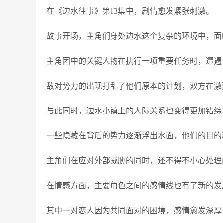
在《边水往事》第13集中，剧情愈发紧张刺激。
故事开场，主角们身处边水这个复杂的环境中，面
主角团中的关键人物在执行一项重要任务时，遭遇
敌对势力的出现打乱了他们原本的计划，双方在激
与此同时，边水小镇上的人际关系也变得更加错综
一些隐藏在背后的势力逐渐浮出水面，他们的目的
主角们在应对外部威胁的同时，还不得不小心处理
在情感方面，主要角色之间的感情线也有了新的发
其中一对恋人因为共同面对的困境，感情愈发深厚