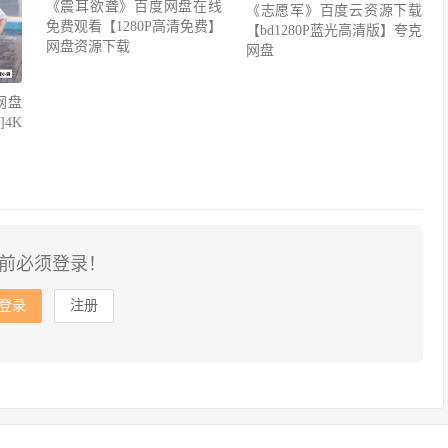
《震耳欲聋》百度网盘在线
《志愿军》百度云资源下载
免费观看【1280P高清免费】
【bd1280P蓝光高清版】夸克
网盘资源下载
网盘
网盘
4K
前必须登录！
登录
注册