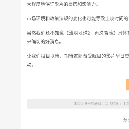
大程度地保证影片的票房和影响力。
市场环境和政策法规的变化也可能导致上映时间的
虽然我们还不知道《流浪地球2：再次冒险》具体
来确切的好消息。
让我们拭目以待，期待这部备受瞩目的影片早日
动。
未经允许不得转载：
会飞的鱼
»
【流
分