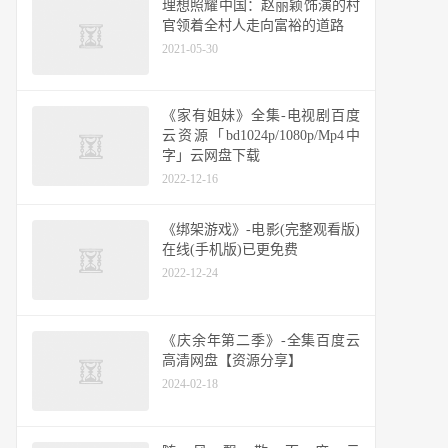
理想照耀中国：赵丽颖饰演的村
官领着全村人走向富裕的道路
2021-05-30
《家有姐妹》全集-电视剧百度
云资源「bd1024p/1080p/Mp4中
字」云网盘下载
2022-12-16
《绑架游戏》-电影(完整观看版)
在线(手机版)已更免费
2022-12-24
《庆余年第二季》-全集百度云
高清网盘【资源分享】
2024-02-18