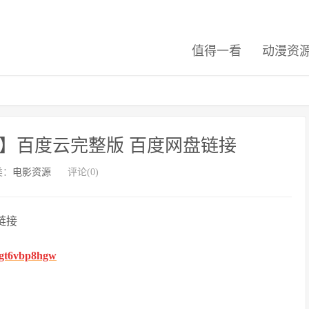
值得一看
动漫资
】百度云完整版 百度网盘链接
类：
电影资源
评论(0)
链接
fhgt6vbp8hgw