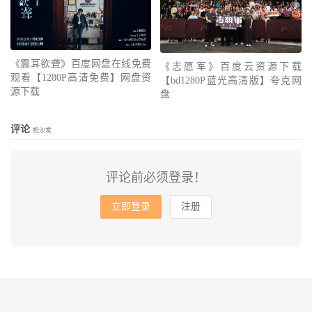
《震耳欲聋》百度网盘在线免费
《志愿军》百度云资源下载
观看【1280P高清免费】网盘资
【bd1280P蓝光高清版】夸克网
源下载
盘
评论
抢沙发
评论前必须登录！
立即登录
注册
© 2010-2026
会飞的鱼
网站地图