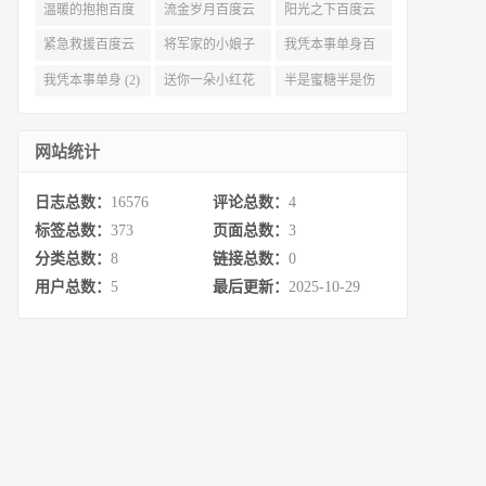
度云资源 (3)
(3)
(3)
温暖的抱抱百度
流金岁月百度云
阳光之下百度云
云 (3)
完整网盘 (3)
(3)
紧急救援百度云
将军家的小娘子
我凭本事单身百
资源 (2)
百度云 (2)
度云资源 (2)
我凭本事单身 (2)
送你一朵小红花
半是蜜糖半是伤
百度云 (2)
百度云资源 (2)
网站统计
日志总数：
16576
评论总数：
4
标签总数：
373
页面总数：
3
分类总数：
8
链接总数：
0
用户总数：
5
最后更新：
2025-10-29