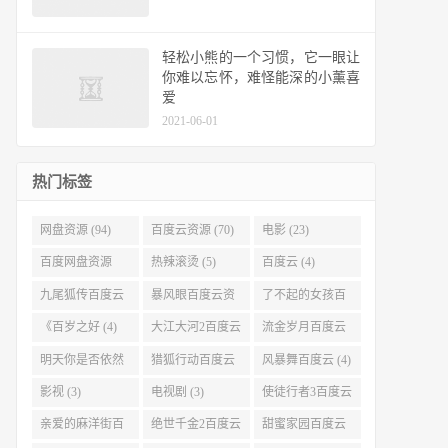
轻松小熊的一个习惯，它一眼让
你难以忘怀，难怪能深的小薰喜
爱
2021-06-01
热门标签
网盘资源 (94)
百度云资源 (70)
电影 (23)
百度网盘资源
热辣滚烫 (5)
百度云 (4)
(11)
九尾狐传百度云
暴风眼百度云资
了不起的女孩百
(4)
源 (4)
度云 (4)
《百岁之好 (4)
大江大河2百度云
流金岁月百度云
(4)
(4)
明天你是否依然
猎狐行动百度云
风暴舞百度云 (4)
爱我百度云 (4)
(4)
影视 (3)
电视剧 (3)
使徒行者3百度云
资源 (3)
亲爱的麻洋街百
绝世千金2百度云
甜蜜家园百度云