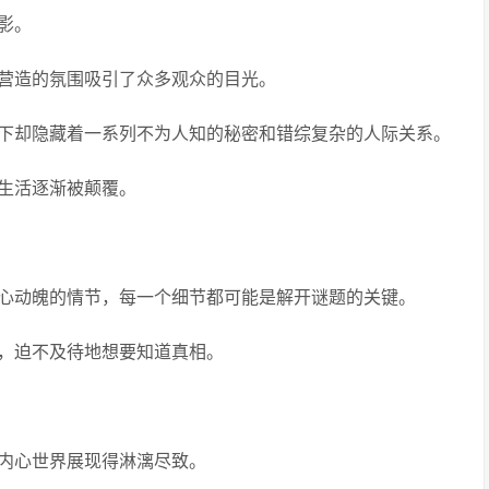
影。
营造的氛围吸引了众多观众的目光。
下却隐藏着一系列不为人知的秘密和错综复杂的人际关系。
生活逐渐被颠覆。
心动魄的情节，每一个细节都可能是解开谜题的关键。
，迫不及待地想要知道真相。
内心世界展现得淋漓尽致。