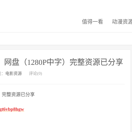
值得一看
动漫资
网盘（1280P中字）完整资源已分享
类：
电影资源
评论(0)
字）完整资源已分享
fhgt6vbp8hgw