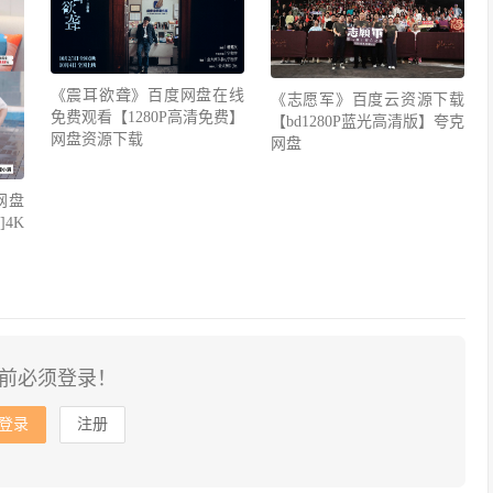
《震耳欲聋》百度网盘在线
《志愿军》百度云资源下载
免费观看【1280P高清免费】
【bd1280P蓝光高清版】夸克
网盘资源下载
网盘
网盘
4K
前必须登录！
登录
注册